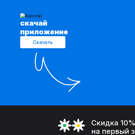
cкачай
приложение
Скачать
Скидка 10
на первый 