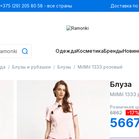
+375 (29) 205 80 58 - все страны
Доставка по
Одежда
Косметика
Бренды
Новин
да
Блузы и рубашки
Блузы
MilMil 1333 розовый
Блуза
MilMil 1333
Розничная ц
6862
-17
5667