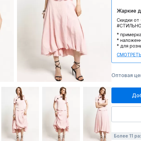
Жаркие дн
Скидки от 
#СТИЛЬН
* примерк
* наложен
* для розн
СМОТРЕТЬ
Оптовая це
Доб
Более 11 ра