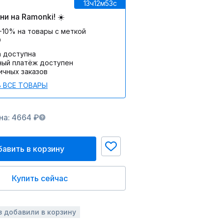
13ч
12м
53c
и на Ramonki! ☀️
-10% на товары с меткой
О
а доступна
ный платёж доступен
ичных заказов
 ВСЕ ТОВАРЫ
на: 4664 ₽
авить в корзину
Купить сейчас
з добавили в корзину