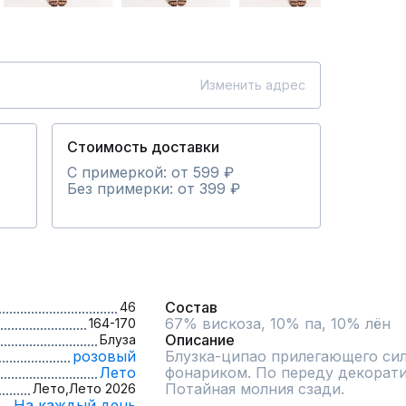
Изменить адрес
Стоимость доставки
С примеркой: от 599 ₽
Без примерки: от 399 ₽
Состав
46
67% вискоза, 10% па, 10% лён
164-170
Описание
Блуза
розовый
Блузка-ципао прилегающего сил
Лето
фонариком. По переду декорати
Потайная молния сзади.
Лето,
Лето 2026
На каждый день