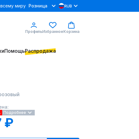
 всему миру
Розница
RUB
Профиль
Избранное
Корзина
ки
Помощь
Распродажа
 розовый
ена:
%
Подробнее
 ₽