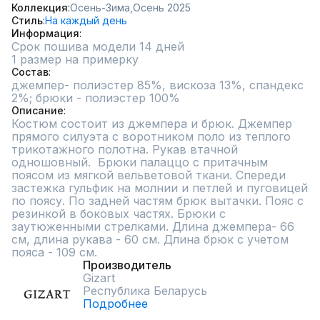
Коллекция
Осень-Зима,
Осень 2025
Стиль
На каждый день
Информация
Срок пошива модели 14 дней
1 размер на примерку
Состав
джемпер- полиэстер 85%, вискоза 13%, спандекс 
2%; брюки - полиэстер 100%
Описание
Костюм состоит из джемпера и брюк. Джемпер 
прямого силуэта с воротником поло из теплого 
трикотажного полотна. Рукав втачной 
одношовный.  Брюки палаццо с притачным 
поясом из мягкой вельветовой ткани. Спереди 
застежка гульфик на молнии и петлей и пуговицей 
по поясу. По задней частям брюк вытачки. Пояс с 
резинкой в боковых частях. Брюки с 
заутюженными стрелками. Длина джемпера- 66 
см, длина рукава - 60 см. Длина брюк с учетом 
пояса - 109 см.
Производитель
Gizart
Республика Беларусь
Подробнее