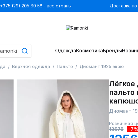
+375 (29) 205 80 58 - все страны
Доставка по
Одежда
Косметика
Бренды
Новин
да
Верхняя одежда
Пальто
Диомант 1925 экрю
Лёгкое
пальто 
капюш
Диомант 1
Розничная ц
13575
-7