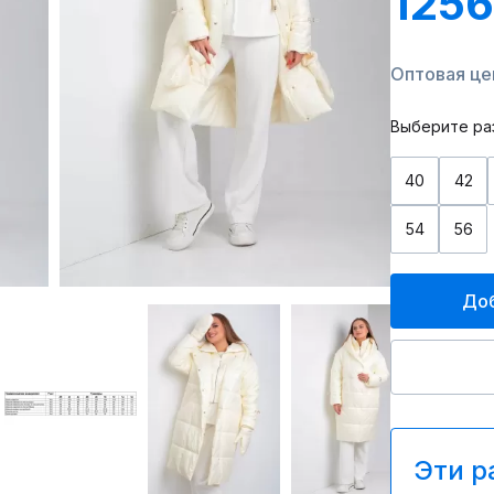
1256
Оптовая це
Выберите ра
40
42
54
56
Доб
Эти р