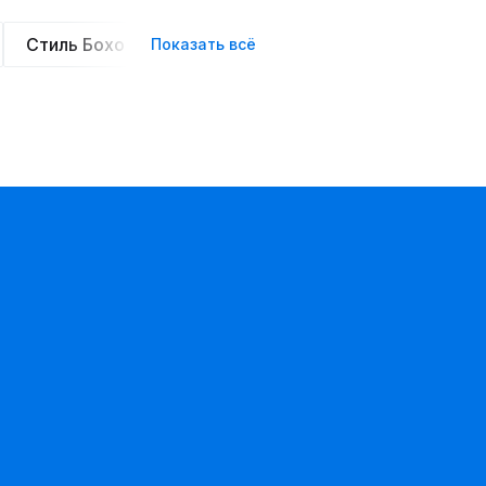
Стиль Бохо
Элегантные
Оверсайз
Сте
Показать всё