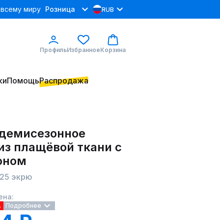
 всему миру
Розница
RUB
Профиль
Избранное
Корзина
ки
Помощь
Распродажа
 демисезонное
из плащёвой ткани с
оном
925 экрю
ена:
%
Подробнее