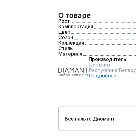
О товаре
Рост
Комплектация
Цвет
Сезон
Коллекция
Стиль
Материал
Производитель
Диомант
Республика Белару
Подробнее
Все пальто Диомант