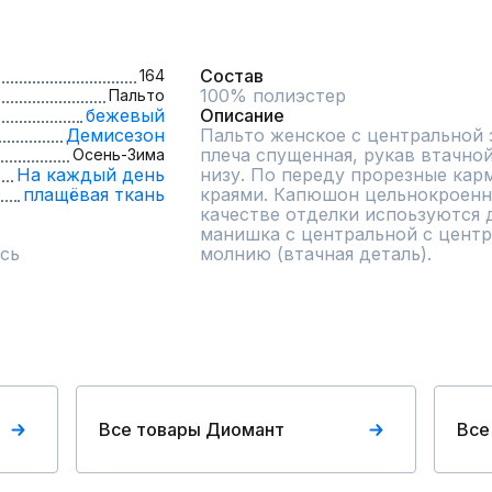
Состав
164
100% полиэстер
Пальто
бежевый
Описание
Демисезон
Пальто женское с центральной з
плеча спущенная, рукав втачно
Осень-Зима
На каждый день
низу. По переду прорезные карм
плащёвая ткань
краями. Капюшон цельнокроенны
качестве отделки испоьзуются 
манишка с центральной с центр
сь
молнию (втачная деталь).
Все товары Диомант
Все