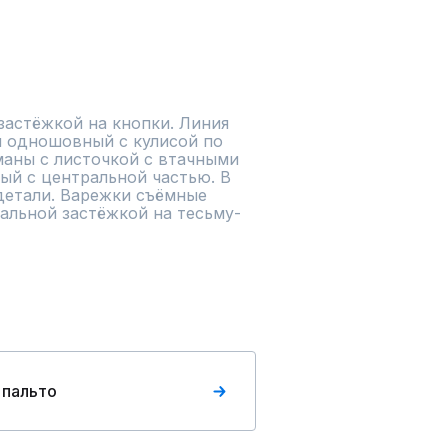
астёжкой на кнопки. Линия 
й одношовный с кулисой по 
аны с листочкой с втачными 
й с центральной частью. В 
детали. Варежки съёмные 
альной застёжкой на тесьму-
 пальто