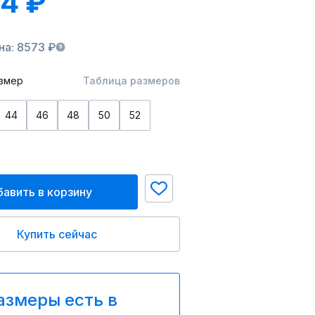
4 ₽
на: 8573 ₽
змер
Таблица размеров
44
46
48
50
52
авить в корзину
Купить сейчас
азмеры есть в