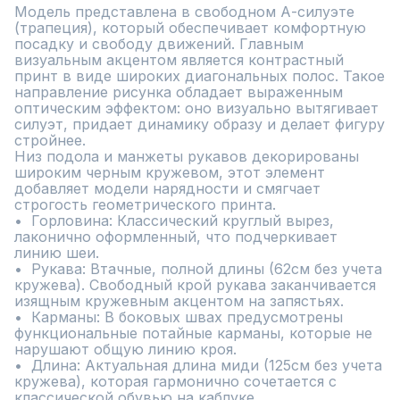
Модель представлена в свободном А-силуэте 
(трапеция), который обеспечивает комфортную 
посадку и свободу движений. Главным 
визуальным акцентом является контрастный 
принт в виде широких диагональных полос. Такое 
направление рисунка обладает выраженным 
оптическим эффектом: оно визуально вытягивает 
силуэт, придает динамику образу и делает фигуру 
стройнее.

Низ подола и манжеты рукавов декорированы 
широким черным кружевом, этот элемент 
добавляет модели нарядности и смягчает 
строгость геометрического принта.

•  Горловина: Классический круглый вырез, 
лаконично оформленный, что подчеркивает 
линию шеи.

•  Рукава: Втачные, полной длины (62см без учета 
кружева). Свободный крой рукава заканчивается 
изящным кружевным акцентом на запястьях.

•  Карманы: В боковых швах предусмотрены 
функциональные потайные карманы, которые не 
нарушают общую линию кроя.

•  Длина: Актуальная длина миди (125см без учета 
кружева), которая гармонично сочетается с 
классической обувью на каблуке.