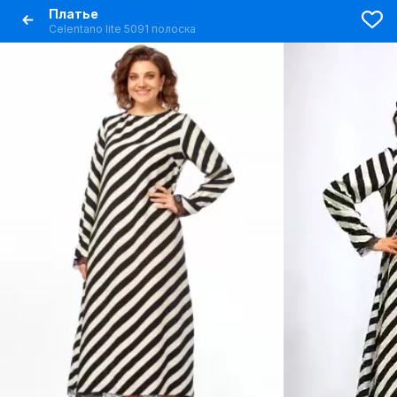
Платье
Celentano lite 5091 полоска