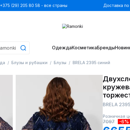
+375 (29) 205 80 58 - все страны
Доставка по
Одежда
Косметика
Бренды
Новин
да
Блузы и рубашки
Блузы
BRELA 2395 синий
Двухсл
кружева
торжес
BRELA 2395
Розничная ц
7097
-6%