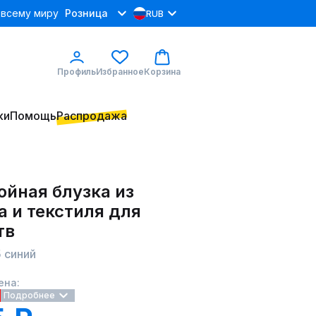
 всему миру
Розница
RUB
Профиль
Избранное
Корзина
ки
Помощь
Распродажа
ойная блузка из
 и текстиля для
тв
 синий
ена:
Подробнее