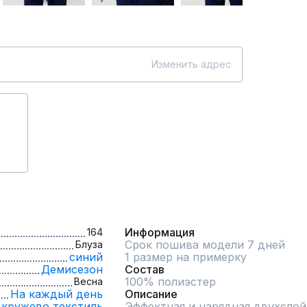
Изменить адрес
Информация
164
Срок пошива модели 7 дней
Блуза
синий
1 размер на примерку
Демисезон
Состав
100% полиэстер
Весна
На каждый день
Описание
кружево,
текстиль
Эффектная и нарядная двухслойн