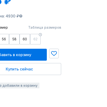
 ₽
на: 4930 ₽
змер
Таблица размеров
56
58
60
62
авить в корзину
Купить сейчас
аз добавили в корзину