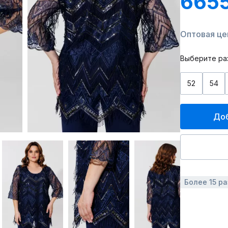
6655
Оптовая це
Выберите ра
52
54
Доб
Более 15 р