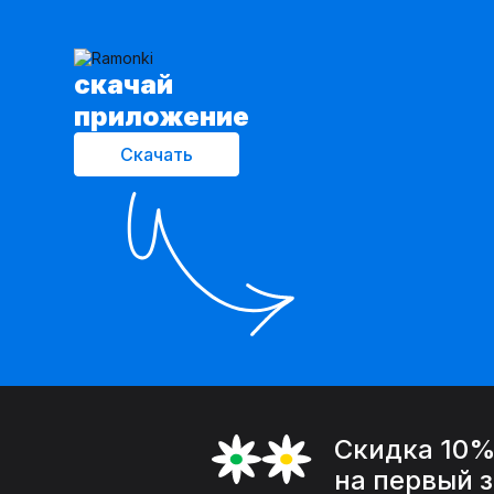
cкачай
приложение
Скачать
Скидка 10
на первый 