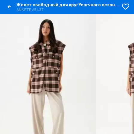
Жилет свободный для кругYearчного сезона из хлопка
ANNETE A5437