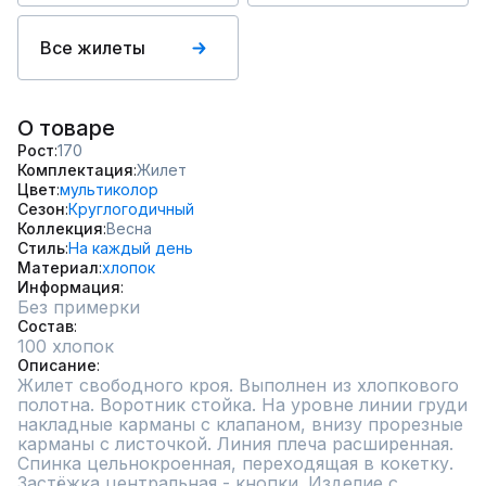
Все жилеты
О товаре
Рост
170
Комплектация
Жилет
Цвет
мультиколор
Сезон
Круглогодичный
Коллекция
Весна
Стиль
На каждый день
Материал
хлопок
Информация
Без примерки
Состав
100 хлопок
Описание
Жилет свободного кроя. Выполнен из хлопкового 
полотна. Воротник стойка. На уровне линии груди 
накладные карманы с клапаном, внизу прорезные 
карманы с листочкой. Линия плеча расширенная. 
Спинка цельнокроенная, переходящая в кокетку. 
Застёжка центральная - кнопки. Изделие с 