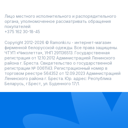
когда нужна дополнительная защита от прохлады. Они не
утяжеляют образ и остаются функциональными.
Особенно востребованы модели с карманами и
регулируемыми элементами.
Лицо местного исполнительного и распорядительного
органа, уполномоченное рассматривать обращения
легкость и комфорт при носке;
покупателей:
свободный крой для активного движения;
универсальные оттенки и яркие акценты;
+375 162 30-18-45
удобные карманы;
подходят для прогулок и поездок.
Copyright 2012-2026 © Ramonki.ru - интернет-магазин
В Ramonki легко подобрать спортивный жилет благодаря
фирменной белорусской одежды. Все права защищены.
широкому ассортименту и большому размерному ряду.
ЧТУП «Чиколетта», УНП 291136513. Государственная
Регулярные акции делают обновление гардероба еще
регистрация от 12.10.2012 Администрацией Ленинского
приятнее.
района г. Бреста. Свидетельство о государственной
регистрации № 0061143. Регистрационный номер в
торговом реестре 564352 от 12.09.2023 Администрацией
Ленинского района г. Бреста. Юр. адрес: Республика
Беларусь, г.Брест, ул. Буденного 17/1.