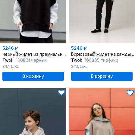
5246 ₽
5246 ₽
черный жилет из премиального хлопка с капюшоном
Бирюзовый жилет на каждый день с капюшоном из хлопка
Twok
100801 черный
Twok
100805 тиффани
S/M
,
L/XL
S/M
,
L/XL
В корзину
В корзину