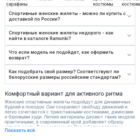
сарафаны
костюмы
костюм
Спортивные женские жилеты - можно ли купить c
доставкой по России?
Спортивные женские жилеты недорого - как
найти в каталоге Ramonki?
Что если модель не подойдет, как оформить
возврат?
Как подобрать свой размер? Соответствуют ли
белорусские размеры российским стандартам?
Комфортный вариант для активного ритма
Женские спортивные жилеты подойдут для динамичных
будней и поездок. Они сохраняют свободу движений и
легко сочетаются с трикотажными костюмами, джинсами
и базовыми худи. Легкие материалы делают такие модели
практичными, а современный крой добавляет образу
актуальность. В ассортименте Ramonki представлены
Показать всё
спортивные жилеты разной длины и плотности.
Спортивные жилеты удобно использовать в межсезонье,