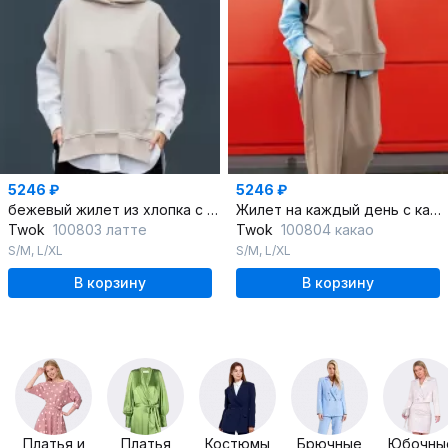
5246 ₽
5246 ₽
бежевый жилет из хлопка с капюшоном для стильных образов
Жилет на каждый день с капюшоном из хлопка
Twok
100803 латте
Twok
100804 какао
S/M
,
L/XL
S/M
,
L/XL
В корзину
В корзину
Платья и
Платья
Костюмы
Брючные
Юбочны