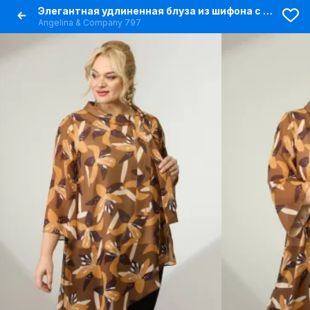
Элегантная удлиненная блуза из шифона с асимметричным низом
Angelina & Сompany 797