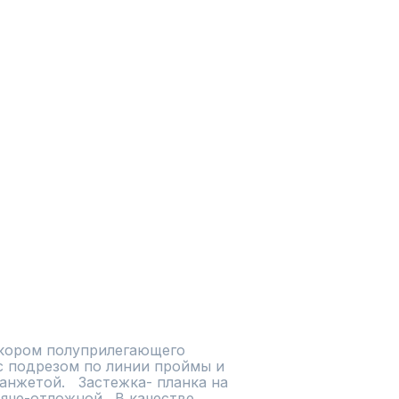
кором полуприлегающего 
с подрезом по линии проймы и 
жетой.   Застежка- планка на 
яче-отложной.  В качестве 