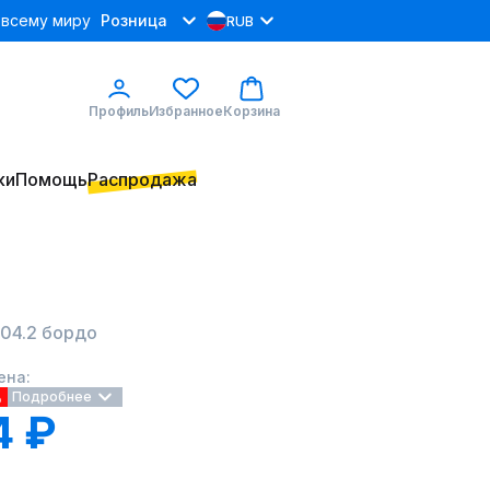
 всему миру
Розница
RUB
Профиль
Избранное
Корзина
ки
Помощь
Распродажа
204.2 бордо
ена:
%
Подробнее
4 ₽