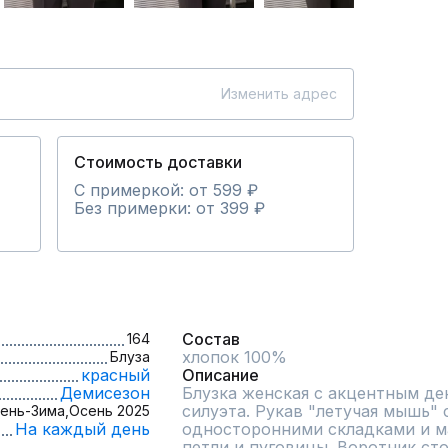
Изменить адрес
Стоимость доставки
С примеркой: от 599 ₽
Без примерки: от 399 ₽
Состав
164
хлопок 100%
Блуза
красный
Описание
Демисезон
Блузка женская с акцентным де
силуэта. Рукав "летучая мышь" 
ень-Зима,
Осень 2025
На каждый день
односторонними складками и ман
петли и пуговицы. Воротник сто