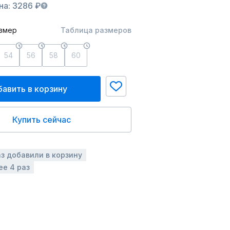
на: 3286 ₽
змер
Таблица размеров
54
56
58
60
авить в корзину
Купить сейчас
аз добавили в корзину
ее 4 раз