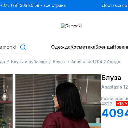
+375 (29) 205 80 58 - все страны
Доставка по
Одежда
Косметика
Бренды
Новин
да
Блузы и рубашки
Блузы
Anastasia 1204.2 бордо
Блуза
Anastasia 1
Розничная ц
4822
-15
409