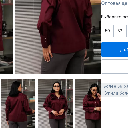
Оптовая це
Выберите ра
50
52
Доб
Более 59 р
Купили бол