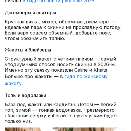
писала в
гиде по белой рубашке 2026
.
Джемперы и свитеры
Крупная вязка, мохер, объёмные джемперы —
идеальная пара к скинни на прохладную погоду.
Если верх совсем объёмный, добавьте пояс,
чтобы обозначить талию.
Жакеты и блейзеры
Структурный жакет с чётким плечом — самый
«подиумный» способ носить скинни в 2026-м.
Именно эту связку показали Celine и Khaite.
Больше про жакеты — в
гиде по женскому
жакету
.
Топы и водолазки
База под жакет или кардиган. Летом — лёгкий
топ, зимой — тонкая водолазка. Чрезмерного
облегания сверху избегайте: пусть узким будет
только низ.