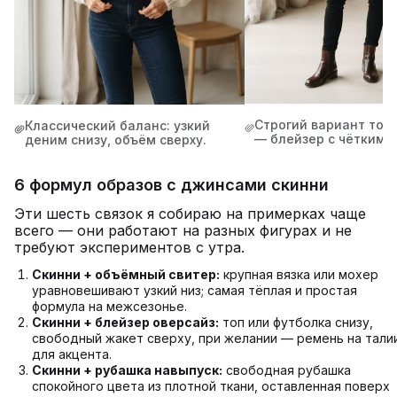
Строгий вариант тог
Классический баланс: узкий
— блейзер с чётким 
деним снизу, объём сверху.
6 формул образов с джинсами скинни
Эти шесть связок я собираю на примерках чаще
всего — они работают на разных фигурах и не
требуют экспериментов с утра.
Скинни + объёмный свитер:
крупная вязка или мохер
уравновешивают узкий низ; самая тёплая и простая
формула на межсезонье.
Скинни + блейзер оверсайз:
топ или футболка снизу,
свободный жакет сверху, при желании — ремень на тали
для акцента.
Скинни + рубашка навыпуск:
свободная рубашка
спокойного цвета из плотной ткани, оставленная поверх