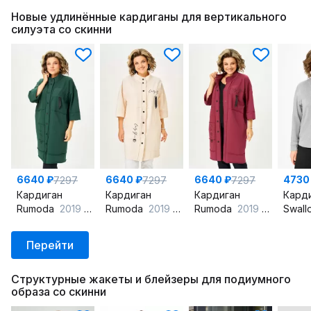
Новые удлинённые кардиганы для вертикального
силуэта со скинни
6640 ₽
6640 ₽
6640 ₽
4730
7297
7297
7297
Кардиган
Кардиган
Кардиган
Кард
Rumoda
2019 темно-зеленый
Rumoda
2019 экрю
Rumoda
2019 бордовый
Swal
Перейти
Структурные жакеты и блейзеры для подиумного
образа со скинни