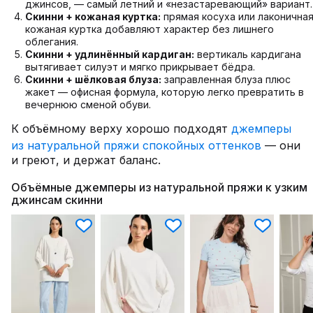
джинсов, — самый летний и «незастаревающий» вариант.
Скинни + кожаная куртка:
прямая косуха или лаконична
кожаная куртка добавляют характер без лишнего
облегания.
Скинни + удлинённый кардиган:
вертикаль кардигана
вытягивает силуэт и мягко прикрывает бёдра.
Скинни + шёлковая блуза:
заправленная блуза плюс
жакет — офисная формула, которую легко превратить в
вечернюю сменой обуви.
К объёмному верху хорошо подходят
джемперы
из натуральной пряжи спокойных оттенков
— они
и греют, и держат баланс.
Объёмные джемперы из натуральной пряжи к узким
джинсам скинни