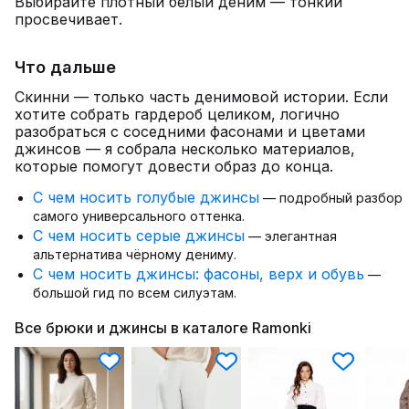
Выбирайте плотный белый деним — тонкий
просвечивает.
Что дальше
Скинни — только часть денимовой истории. Если
хотите собрать гардероб целиком, логично
разобраться с соседними фасонами и цветами
джинсов — я собрала несколько материалов,
которые помогут довести образ до конца.
С чем носить голубые джинсы
— подробный разбор
самого универсального оттенка.
С чем носить серые джинсы
— элегантная
альтернатива чёрному дениму.
С чем носить джинсы: фасоны, верх и обувь
—
большой гид по всем силуэтам.
Все брюки и джинсы в каталоге Ramonki