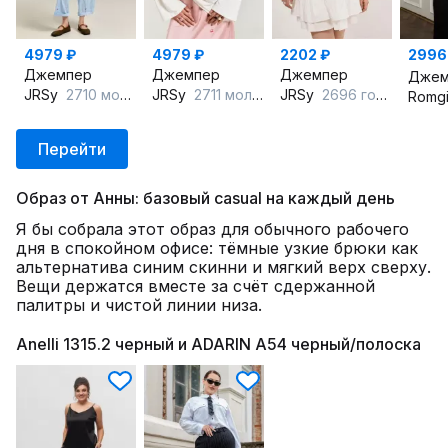
4979 ₽
4979 ₽
2202 ₽
2996
Джемпер
Джемпер
Джемпер
Джем
JRSy
2710 молоко
JRSy
2711 молоко
JRSy
2696 голубой_цветочек
Romgi
Перейти
Образ от Анны: базовый casual на каждый день
Я бы собрала этот образ для обычного рабочего
дня в спокойном офисе: тёмные узкие брюки как
альтернатива синим скинни и мягкий верх сверху.
Вещи держатся вместе за счёт сдержанной
палитры и чистой линии низа.
Anelli 1315.2 черный и ADARIN А54 черный/полоска