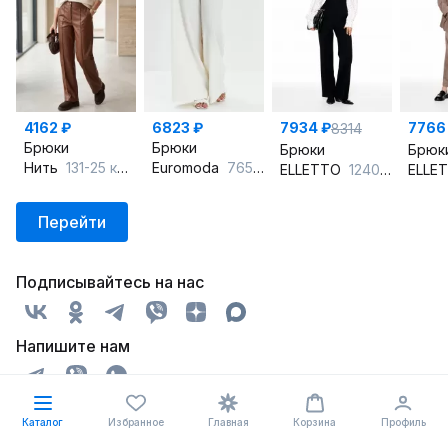
4162 ₽
6823 ₽
7934 ₽
7766
8314
Брюки
Брюки
Брюки
Брюк
Нить
131-25 коричневый
Euromoda
765 молочный
ELLETTO
12404 черный
ELLE
Перейти
Подписывайтесь на нас
Напишите нам
Каталог
Избранное
Главная
Корзина
Профиль