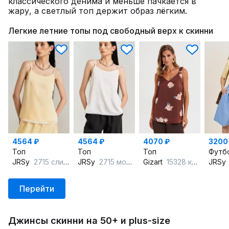
классического денима и меньше пачкается в
жару, а светлый топ держит образ лёгким.
Легкие летние топы под свободный верх к скинни
4564 ₽
4564 ₽
4070 ₽
3200
Топ
Топ
Топ
Футб
JRSy
2715 сливочный
JRSy
2715 молоко
Gizart
15328 капучино+принт_цветы
JRSy
Перейти
Джинсы скинни на 50+ и plus-size