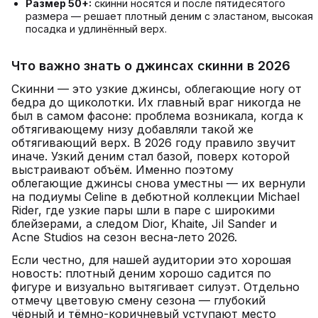
Размер 50+:
скинни носятся и после пятидесятого
размера — решает плотный деним с эластаном, высокая
посадка и удлинённый верх.
Что важно знать о джинсах скинни в 2026
Скинни — это узкие джинсы, облегающие ногу от
бедра до щиколотки. Их главный враг никогда не
был в самом фасоне: проблема возникала, когда к
обтягивающему низу добавляли такой же
обтягивающий верх. В 2026 году правило звучит
иначе. Узкий деним стал базой, поверх которой
выстраивают объём. Именно поэтому
облегающие джинсы снова уместны — их вернули
на подиумы Celine в дебютной коллекции Michael
Rider, где узкие пары шли в паре с широкими
блейзерами, а следом Dior, Khaite, Jil Sander и
Acne Studios на сезон весна-лето 2026.
Если честно, для нашей аудитории это хорошая
новость: плотный деним хорошо садится по
фигуре и визуально вытягивает силуэт. Отдельно
отмечу цветовую смену сезона — глубокий
чёрный и тёмно-коричневый уступают место