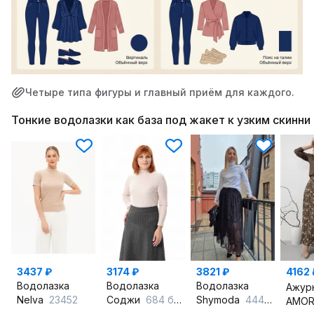
Четыре типа фигуры и главный приём для каждого.
Тонкие водолазки как база под жакет к узким скинни
3437 ₽
3174 ₽
3821 ₽
4162 
Водолазка
Водолазка
Водолазка
Nelva
23452
Соджи
684 бежевый
Shymoda
444-25 белый
AMOR