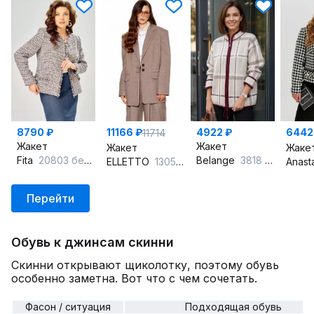
8790 ₽
11166 ₽
4922 ₽
6442
11714
Жакет
Жакет
Жакет
Жаке
Fita
20803 бежевый+деним
Belange
3818 бежевый
ELLETTO
13052 коричневый
Anast
Перейти
Обувь к джинсам скинни
Скинни открывают щиколотку, поэтому обувь
особенно заметна. Вот что с чем сочетать.
Фасон / ситуация
Подходящая обувь