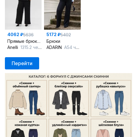
4062 ₽
5172 ₽
5636
5402
Прямые брюки из текстиля с высокой посадкой и застежкой спереди
Брюки
Anelli
1315.2 черный
ADARIN
А54 черный/полоска
Перейти