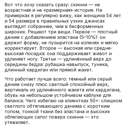
Вот что хочу сказать сразу: скинни — не
возрастная и не «размерная» история. На
примерках я регулярно вижу, как женщина 54 лет
и 54 размера в правильных узких джинсах
выглядит собраннее, чем в бесформенных
широких. Решают три вещи. Первое — плотный
деним с добавлением эластана (5–10%): он
держит форму, не пузырится на коленях и мягко
корректирует. Второе — высокая или средне-
высокая посадка: она поддерживает живот и
удлиняет ногу. Третье — удлинённый верх до
середины бедра: рубашка навыпуск, туника,
длинный кардиган или прямой жакет.
Что работает лучше всего: тёмный или серый
деним снизу плюс светлый спокойный верх,
вертикаль из удлинённого жакета или кардигана,
обувь на небольшом устойчивом каблуке для
баланса. Чего избегаю на клиентках 50+: слишком
светлого обтягивающего денима с коротким
топом, тонкой ткани без эластана и высоких
облегающих сапог поверх скинни — это
утяжеляет.