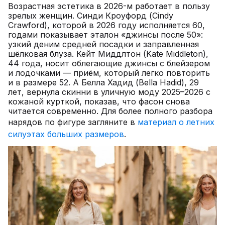
Возрастная эстетика в 2026-м работает в пользу
зрелых женщин. Синди Кроуфорд (Cindy
Crawford), которой в 2026 году исполняется 60,
годами показывает эталон «джинсы после 50»:
узкий деним средней посадки и заправленная
шёлковая блуза. Кейт Миддлтон (Kate Middleton),
44 года, носит облегающие джинсы с блейзером
и лодочками — приём, который легко повторить
и в размере 52. А Белла Хадид (Bella Hadid), 29
лет, вернула скинни в уличную моду 2025–2026 с
кожаной курткой, показав, что фасон снова
читается современно. Для более полного разбора
нарядов по фигуре загляните в
материал о летних
силуэтах больших размеров
.