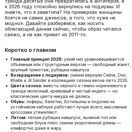
тренда десятых они превратились в антигероя, а
к 2026 году спокойно вернулись на подиумы. И
знаете, что я заметила? На примерках женщины
боятся не самих джинсов, а того, что «уже не
модно». Давайте разберёмся, как носить
облегающий деним сейчас, чтобы образ читался
свежо, а не как привет из 2011-го.
Коротко о главном
Главный принцип 2026:
узкий низ уравновешивается
объёмным или структурным верхом — свободный жакет,
крупный трикотаж, рубашка навыпуск.
Возвращение с подиумов:
скинни вернули Celine, Dior,
Khaite и Jil Sander в коллекциях сезона весна-лето 2026.
Цвета сезона:
вместо чёрного и тёмно-коричневого в
тренде молочный, кремовый и чистый индиго — но
классические цвета никуда не делись.
Обувь:
лоферы, балетки, ботильоны и лодочки на
устойчивом каблуке работают лучше всего; массивные
кроссовки утяжеляют.
Летом:
лёгкая рубашка навыпуск, льняной топ или
свободная блуза плюс скинни укороченной длины —
комфортно даже в жару.