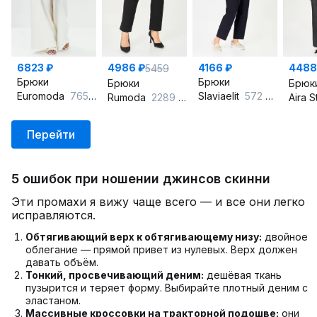
6823 ₽
4986 ₽
4166 ₽
4488
5459
Брюки
Брюки
Брюки
Брюк
Euromoda
765 молочный
Slaviaelit
572 синий
Rumoda
2289 черный
Aira S
Перейти
5 ошибок при ношении джинсов скинни
Эти промахи я вижу чаще всего — и все они легко
исправляются.
Обтягивающий верх к обтягивающему низу:
двойное
облегание — прямой привет из нулевых. Верх должен
давать объём.
Тонкий, просвечивающий деним:
дешёвая ткань
пузырится и теряет форму. Выбирайте плотный деним с
эластаном.
Массивные кроссовки на тракторной подошве:
они