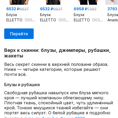
6532 ₽
6532 ₽
6958 ₽
3793
6837
6837
7283
Блуза
Блуза
Блуза
Блуза
ELLETTO
13059 горчица
ELLETTO
13059 масло
ELLETTO
13032 молочный
Anast
Перейти
Верх к скинни: блузы, джемперы, рубашки,
жакеты
Весь секрет скинни в верхней половине образа.
Ниже — четыре категории, которые решают
почти всё.
Блузы и рубашки
Свободная рубашка навыпуск или блуза мягкого
кроя — лучший компаньон облегающему низу.
Плотная ткань, спокойный цвет, чуть удлинённый
крой. Тонких мнущихся тканей избегайте — они
портят весь силуэт. О белой рубашке я подробно