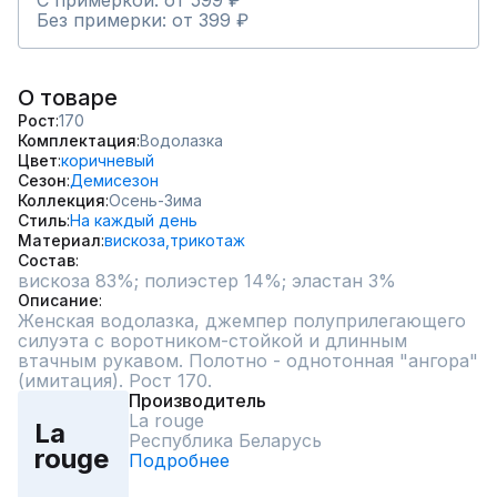
С примеркой: от 599 ₽
Без примерки: от 399 ₽
О товаре
Рост
170
Комплектация
Водолазка
Цвет
коричневый
Сезон
Демисезон
Коллекция
Осень-Зима
Стиль
На каждый день
Материал
вискоза,
трикотаж
Состав
вискоза 83%; полиэстер 14%; эластан 3%
Описание
Женская водолазка, джемпер полуприлегающего 
силуэта с воротником-стойкой и длинным 
втачным рукавом. Полотно - однотонная "ангора" 
(имитация). Рост 170.
Производитель
La rouge
La
Республика Беларусь
rouge
Подробнее