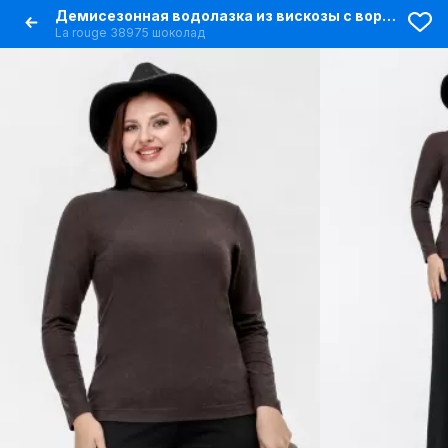
Демисезонная водолазка из вискозы с воротником-стойкой для комфортной носки
La rouge 38975 шоколад