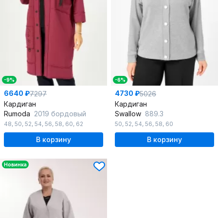
-9%
-6%
6640 ₽
4730 ₽
7297
5026
Кардиган
Кардиган
Rumoda
2019 бордовый
Swallow
889.3
48
,
50
,
52
,
54
,
56
,
58
,
60
,
62
50
,
52
,
54
,
56
,
58
,
60
В корзину
В корзину
Новинка