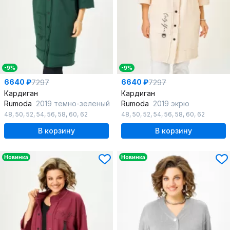
-9%
-9%
6640 ₽
6640 ₽
7297
7297
Кардиган
Кардиган
Rumoda
2019 темно-зеленый
Rumoda
2019 экрю
48
,
50
,
52
,
54
,
56
,
58
,
60
,
62
48
,
50
,
52
,
54
,
56
,
58
,
60
,
62
В корзину
В корзину
Новинка
Новинка