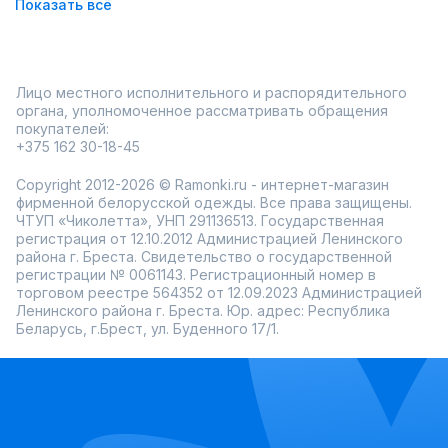
Показать всё
В разделе можно найти модели с интересной вязкой,
акцентными пуговицами, объёмными рукавами или
нестандартной длиной. Такие детали делают кардиган не
просто тёплой вещью, а самостоятельным элементом
образа. Современные материалы обеспечивают тепло
без лишней тяжести.
Лицо местного исполнительного и распорядительного
органа, уполномоченное рассматривать обращения
Разные длины — от компактных до максимально
покупателей:
уютных удлинённых.
Тёплые модели, подходящие для офиса, прогулок и
+375 162 30-18-45
поездок.
Фасоны, создающие вертикаль и визуально
Copyright 2012-2026 © Ramonki.ru - интернет-магазин
вытягивающие силуэт.
фирменной белорусской одежды. Все права защищены.
Эти новинки помогают обновить гардероб к зиме:
ЧТУП «Чиколетта», УНП 291136513. Государственная
подойдут и для повседневных дел, и для работы, и для
регистрация от 12.10.2012 Администрацией Ленинского
выездов за город. Стоит добавить ремень, шарф или
района г. Бреста. Свидетельство о государственной
сумку в нейтральной палитре — и образ становится
регистрации № 0061143. Регистрационный номер в
завершённым.
торговом реестре 564352 от 12.09.2023 Администрацией
Ленинского района г. Бреста. Юр. адрес: Республика
Беларусь, г.Брест, ул. Буденного 17/1.