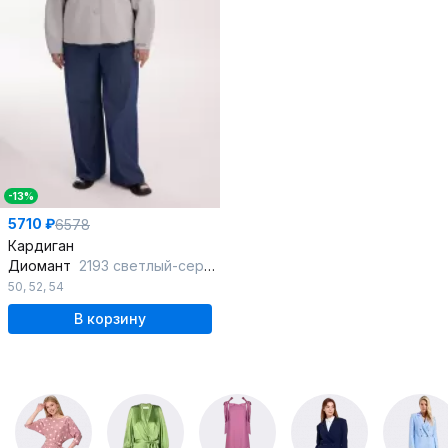
-13%
5710 ₽
6578
Кардиган
Диомант
2193 светлый-серый
50
,
52
,
54
В корзину