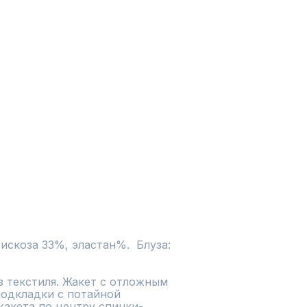
искоза 33%, эластан%.  Блуза: 
 текстиля. Жакет с отложным 
одкладки с потайной 
акета по центру спинки- 