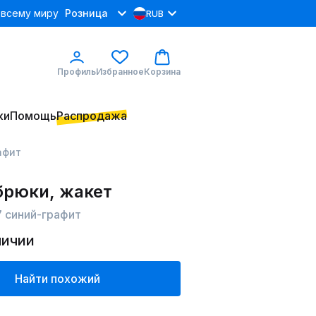
 всему миру
Розница
RUB
Профиль
Избранное
Корзина
ки
Помощь
Распродажа
афит
брюки, жакет
 синий-графит
личии
Найти похожий