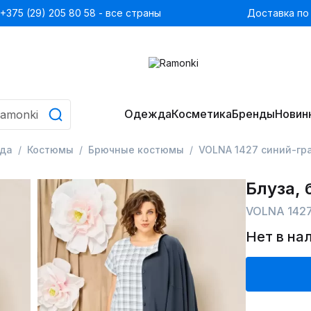
+375 (29) 205 80 58 - все страны
Доставка по
Одежда
Косметика
Бренды
Новин
да
Костюмы
Брючные костюмы
VOLNA 1427 синий-гр
Блуза, 
VOLNA 1427
Нет в на