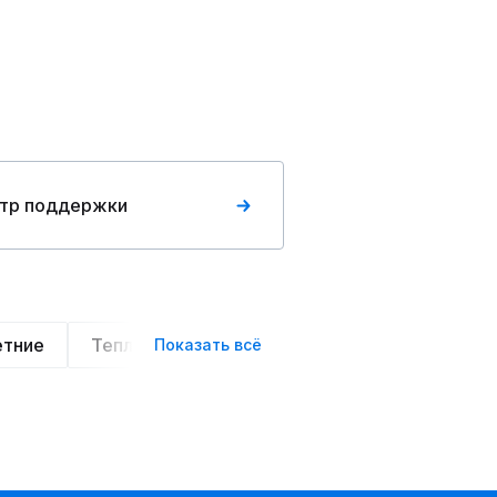
тр поддержки
етние
Теплые
Легкие
Деловой стиль
Показать всё