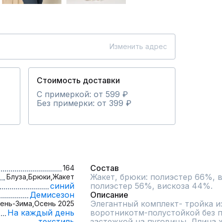
Изменить адрес
Стоимость доставки
С примеркой: от 599 ₽
Без примерки: от 399 ₽
Состав
164
Жакет, брюки: полиэстер 66%, в
Блуза,
Брюки,
Жакет
синий
полиэстер 56%, вискоза 44%.
Демисезон
Описание
Элегантный комплект- тройка из
ень-Зима,
Осень 2025
На каждый день
воротникотм-полустойкой без п
текстиль
застежкой на пуговицы. Длина ж