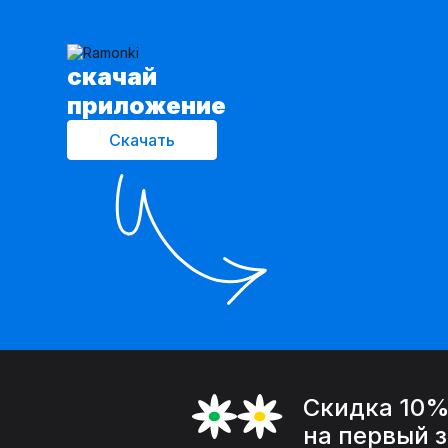
cкачай
приложение
Скачать
Скидка 10
на первый 