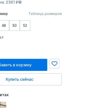
а: 2361 ₽
змер
Таблица размеров
48
50
52
ст
авить в корзину
Купить сейчас
ветах