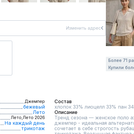
Изменить адрес
Более 71 р
Купили бол
Состав
Джемпер
бежевый
хлопок 33% лиоцелл 33% пан 3
Лето
Описание
Тренд сезона — женское поло а
Лето,
Лето 2026
На каждый день
джемпер - идеальная альтернат
трикотаж
сочетает в себе строгость руба
трикотажа. Воздушная фактура 