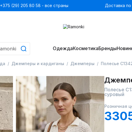
+375 (29) 205 80 58 - все страны
Доставка по
Одежда
Косметика
Бренды
Новин
да
Джемперы и кардиганы
Джемперы
Полесье С134
Джемп
Полесье С1
суровый
Розничная ц
330