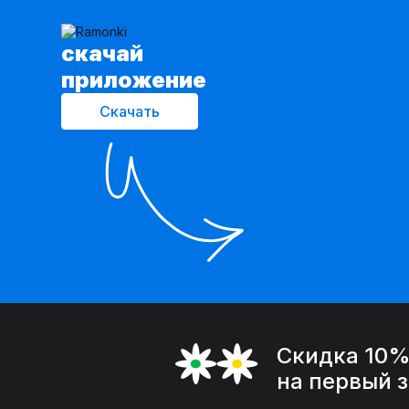
cкачай
приложение
Скачать
Скидка 10
на первый 