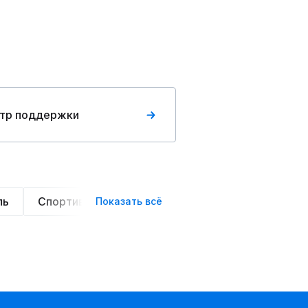
тр поддержки
ль
Спортивные
Оверсайз
Трикотажные
Показать всё