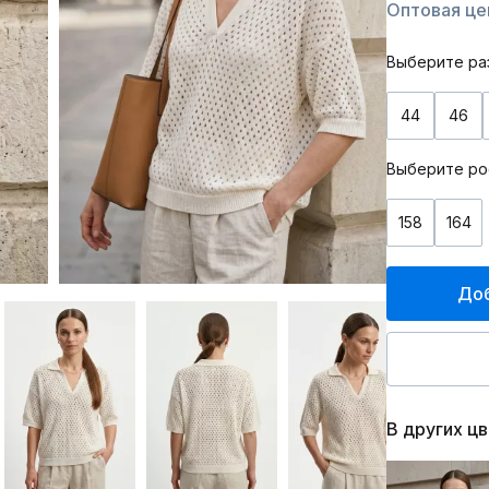
Оптовая цен
Выберите ра
44
46
Выберите ро
158
164
Доб
В других ц