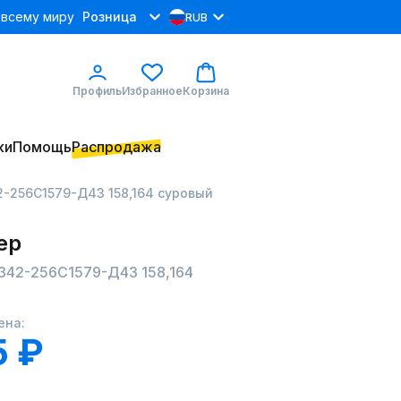
 всему миру
Розница
RUB
Профиль
Избранное
Корзина
ки
Помощь
Распродажа
2-256С1579-Д43 158,164 суровый
ер
342-256С1579-Д43 158,164
ена:
5 ₽