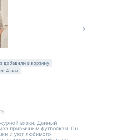
аз добавили в корзину
ее 4 раз
4%
журной вязки. Данный 
ива привычным футболкам. Он 
шки и уют любимого 
«в дырочку» — комфортно 