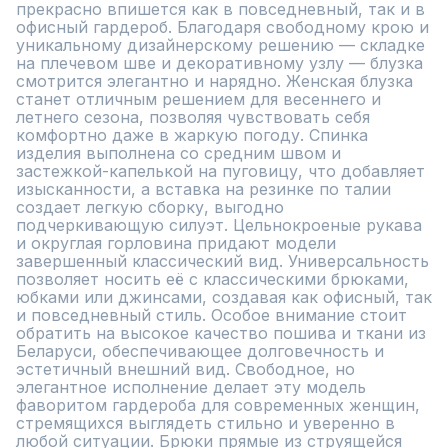
прекрасно впишется как в повседневный, так и в 
офисный гардероб. Благодаря свободному крою и 
уникальному дизайнерскому решению — складке 
на плечевом шве и декоративному узлу — блузка 
смотрится элегантно и нарядно. Женская блузка 
станет отличным решением для весеннего и 
летнего сезона, позволяя чувствовать себя 
комфортно даже в жаркую погоду. Спинка 
изделия выполнена со средним швом и 
застежкой-капелькой на пуговицу, что добавляет 
изысканности, а вставка на резинке по талии 
создает легкую сборку, выгодно 
подчеркивающую силуэт. Цельнокроеные рукава 
и округлая горловина придают модели 
завершенный классический вид. Универсальность 
позволяет носить её с классическими брюками, 
юбками или джинсами, создавая как офисный, так 
и повседневный стиль. Особое внимание стоит 
обратить на высокое качество пошива и ткани из 
Беларуси, обеспечивающее долговечность и 
эстетичный внешний вид. Свободное, но 
элегантное исполнение делает эту модель 
фаворитом гардероба для современных женщин, 
стремящихся выглядеть стильно и уверенно в 
любой ситуации. Брюки прямые из струящейся 