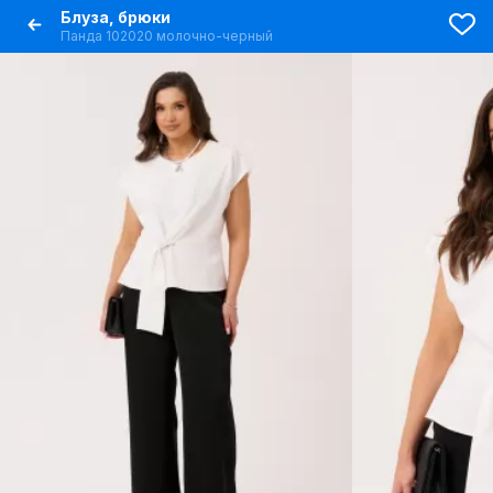
Блуза, брюки
Панда 102020 молочно-черный