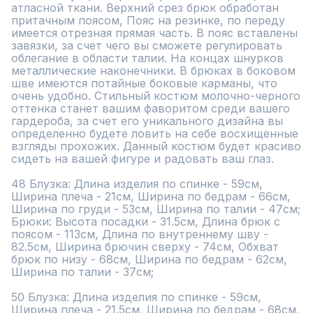
атласной ткани. Верхний срез брюк обработан 
притачным поясом, Пояс на резинке, по переду 
имеется отрезная прямая часть. В пояс вставлены 
завязки, за счет чего вы сможете регулировать 
облегание в области талии. На концах шнурков 
металлические наконечники. В брюках в боковом 
шве имеются потайные боковые карманы, что 
очень удобно. Стильный костюм молочно-черного 
оттенка станет вашим фаворитом среди вашего 
гардероба, за счет его уникального дизайна вы 
определенно будете ловить на себе восхищенные 
взгляды прохожих. Данный костюм будет красиво 
сидеть на вашей фигуре и радовать ваш глаз.

48 Блузка: Длина изделия по спинке - 59см, 
Ширина плеча - 21см, Ширина по бедрам - 66см, 
Ширина по груди - 53см, Ширина по талии - 47см; 
Брюки: Высота посадки - 31.5см, Длина брюк с 
поясом - 113см, Длина по внутреннему шву - 
82.5см, Ширина брючин сверху - 74см, Обхват 
брюк по низу - 68см, Ширина по бедрам - 62см, 
Ширина по талии - 37см;

50 Блузка: Длина изделия по спинке - 59см, 
Ширина плеча - 21.5см, Ширина по бедрам - 68см, 