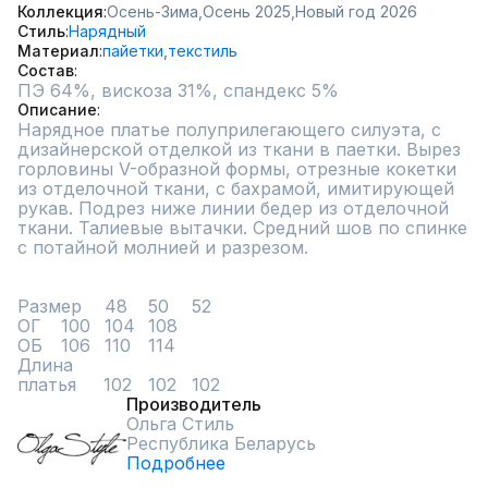
Коллекция
Осень-Зима,
Осень 2025,
Новый год 2026
Стиль
Нарядный
Материал
пайетки,
текстиль
Состав
Описание
Нарядное платье полуприлегающего силуэта, с 
дизайнерской отделкой из ткани в паетки. Вырез 
горловины V-образной формы, отрезные кокетки 
из отделочной ткани, с бахрамой, имитирующей 
рукав. Подрез ниже линии бедер из отделочной 
ткани. Талиевые вытачки. Средний шов по спинке 
с потайной молнией и разрезом.

Размер	48	50	52

ОГ	100	104	108

ОБ	106	110	114

Длина 

платья     102	102	102
Производитель
Ольга Стиль
Республика Беларусь
Подробнее