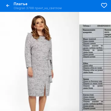
Платье
Olegran 3788 принт_на_светлом