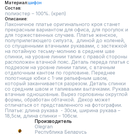
Материал
шифон
Состав
полиэстер – 100%. (креп)
Описание
Лаконичное платье оригинального кроя станет 
прекрасным вариантом для офиса, для прогулок и 
для торжественных случаев. Платье женское, 
полуприлегающего силуэта,  длиной до коленей, 
со спущенными втачными рукавами, с застежкой 
на потайную тесьму-молнию в среднем шве 
спинки, на уровне линии талии с правой стороны 
расположен втачной пояс. Деталь переда платья с 
подрезом на уровне линии талии, с втачным 
отделочным кантом по горловине. Переднее 
полотнище юбки с 1-им рельефным швом, 
который заканчивается разрезом. Деталь спинки 
со средним швом и талиевыми вытачками. Рукава 
втачные одношовные. Вырез горловины округлой 
формы, обработан обтачкой.  Декор может 
отличаться от представленного на фотографии.

Платье: длина рукава  - 30см, ширина рукава – 
18,5см, длина спинки – 106см.
Производитель
Olegran
Республика Беларусь