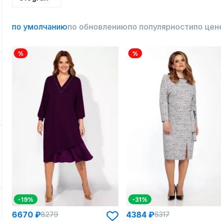
по умолчанию
по обновлению
по популярности
по цен
%
%
-19%
-31%
6670 ₽
4384 ₽
8279
6317