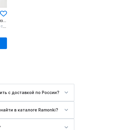
платье деловое до колен из шифона с поясом
ом
ить c доставкой по России?
найти в каталоге Ramonki?
?