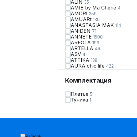
ALIN
35
AMIE by Ma Сherie
4
AMORI
359
AMUARt
130
ANASTASIA MAK
114
ANIDEN
71
ANNETE
1500
AREOLA
199
ARTELLA
49
ASV
4
ATTIKA
138
AURA chic life
422
AVA fashion
28
AVE RARA
98
Комплектация
AVEEVA
66
AVRIL
2
Платье
5
AXXA
67
Туника
1
Abbi
110
Achosa
40
Aira Style
123
Alani Collection
166
Alena Goretskaya
65
Algranda
320
Allma
2