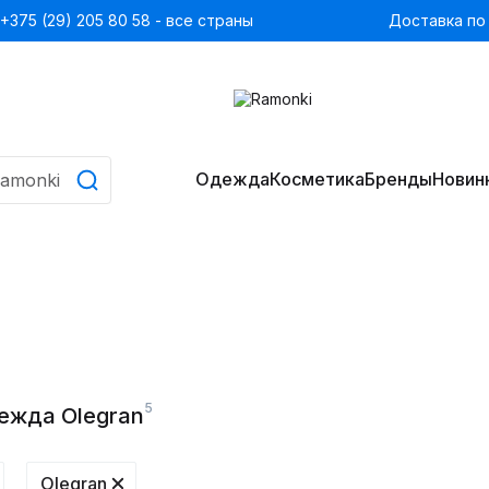
+375 (29) 205 80 58 - все страны
Доставка по
Одежда
Косметика
Бренды
Новин
5
ежда Olegran
Olegran