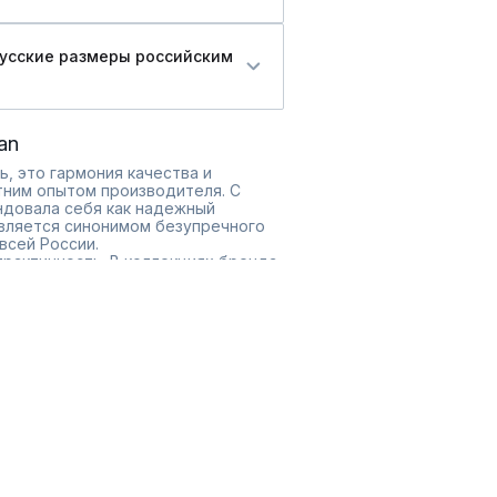
русские размеры российским
an
ь, это гармония качества и
тним опытом производителя. С
ндовала себя как надежный
вляется синонимом безупречного
всей России.
практичность. В коллекциях бренда
ряды для особых случаев. Широкий
й фигуры, учитывая предпочтения
legran регулярно обновляет
требности.
орм.
нт под любой стиль.
что обеспечивает долговечность и
лен широкий выбор моделей,