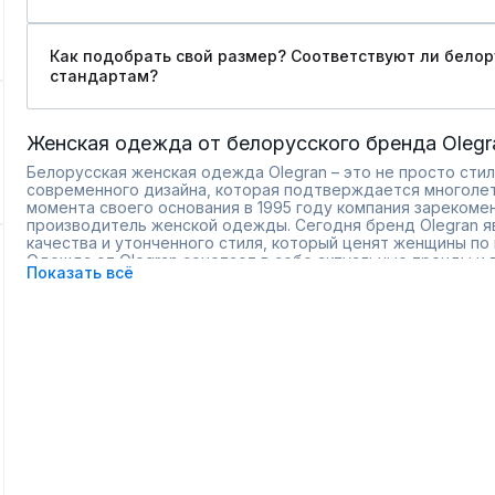
Как подобрать свой размер? Соответствуют ли бело
стандартам?
Женская одежда от белорусского бренда Olegr
Белорусская женская одежда Olegran – это не просто стил
современного дизайна, которая подтверждается многоле
момента своего основания в 1995 году компания зарекоме
производитель женской одежды. Сегодня бренд Olegran я
качества и утонченного стиля, который ценят женщины по 
Одежда от Olegran сочетает в себе актуальные тренды и 
Показать всё
можно найти модели на каждый день, а также стильные на
ассортимент позволяет легко подобрать одежду для любо
как по фасонам, так и по цветовым решениям. К тому же, O
коллекции, чтобы удовлетворить самые разнообразные по
Преимущества одежды Olegran:
Современные дизайны и актуальные тренды.
Высококачественные материалы, приятные к телу.
Комфорт и свобода движений.
Большой размерный ряд, включая модели для пышных ф
Разнообразие расцветок, чтобы найти идеальный вариа
Каждая вещь от Olegran создана с вниманием к деталям, 
стойкость тканей. В интернет-магазине Ramonki представ