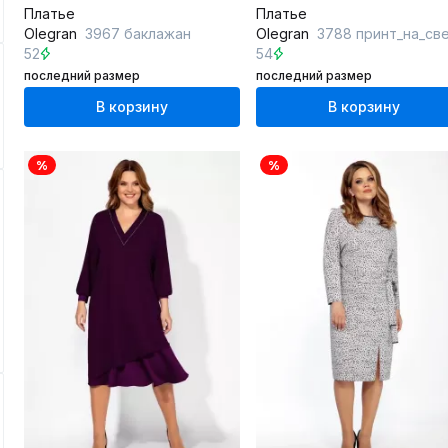
Платье
Платье
Olegran
3967 баклажан
Olegran
3788 принт_на_светл
52
54
последний размер
последний размер
В корзину
В корзину
%
%