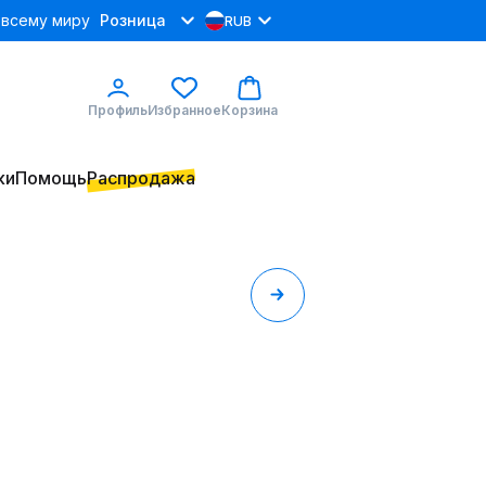
 всему миру
Розница
RUB
Профиль
Избранное
Корзина
ки
Помощь
Распродажа