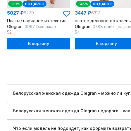
-39%
ПОДАРОК
-45%
ПОДАРОК
5027 ₽
3447 ₽
8279
6317
Платье нарядное из текстиля с втачными рукавами и декоративной тесьмой
Olegran
3967 баклажан
Olegran
3788 принт_на_светл
52
54
В корзину
В корзину
Белорусская женская одежда Olegran - можно ли куп
Белорусская женская одежда Olegran недорого - как 
Что если модель не подойдет, как оформить возврат