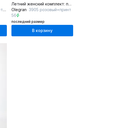
Летний женский комплект: платье и туника из шифона и текстиля
ом
Olegran
3905 розовый+принт
56
последний размер
В корзину