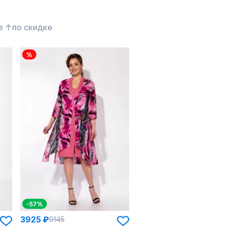
е ↑
по скидке
%
-57%
3925 ₽
9145