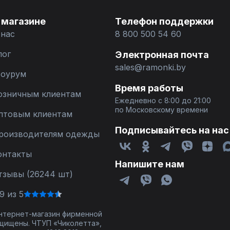
 магазине
Телефон поддержки
 нас
8 800 500 54 60
лог
Электронная почта
sales@ramonki.by
оурум
Время работы
озничным клиентам
Ежедневно с 8:00 до 21:00
по Московскому времени
птовым клиентам
Подписывайтесь на нас
роизводителям одежды
онтакты
Напишите нам
тзывы (26244 шт)
9 из 5
 интернет-магазин фирменной
щищены. ЧТУП «Чиколетта»,