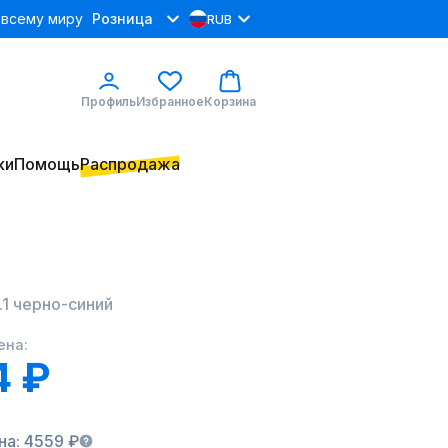
 всему миру
Розница
RUB
Профиль
Избранное
Корзина
ки
Помощь
Распродажа
.1 черно-синий
ена:
4 ₽
на: 4559 ₽