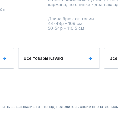
кармана, по спинке - два накладн
сь
Длина брюк от талии       

44-48р - 109 см                            
50-54р - 110,5 см
Все товары KaVaRi
Все
Если вы заказывали этот товар, поделитесь своим впечатлением