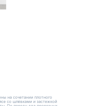
ны на сочетании плотного 
ясе со шлёвками и застежкой 
ты. По переду два прорезных 