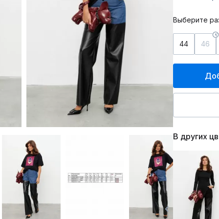
Выберите ра
44
46
Доб
В других ц