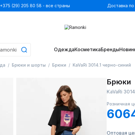
+375 (29) 205 80 58 - все страны
Доставка по
Одежда
Косметика
Бренды
Новин
да
Брюки и шорты
Брюки
KaVaRi 3014.1 черно-синий
Брюки
KaVaRi 3014
Розничная ц
606
Оптовая це