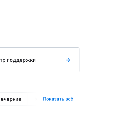
тр поддержки
Вечерние
Классические
Спортивные
Офис
Показать всё