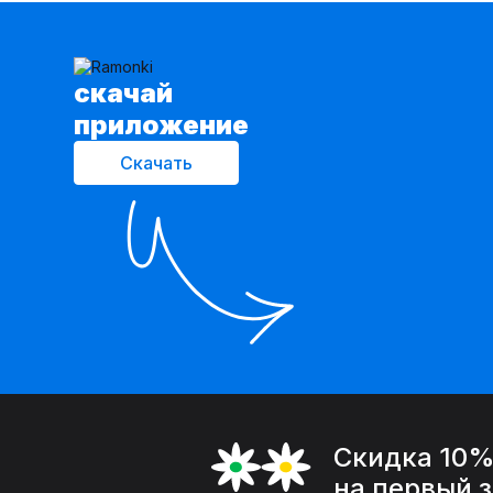
cкачай
приложение
Скачать
Скидка 10
на первый 