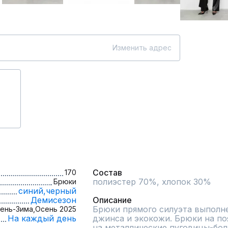
Изменить адрес
Состав
170
полиэстер 70%, хлопок 30%

Брюки
синий,
черный
Демисезон
Описание
Брюки прямого силуэта выполне
ень-Зима,
Осень 2025
На каждый день
джинса и экокожи. Брюки на по
на металлические пуговицы-бол