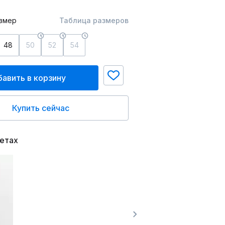
змер
Таблица размеров
48
50
52
54
авить в корзину
Купить сейчас
ветах