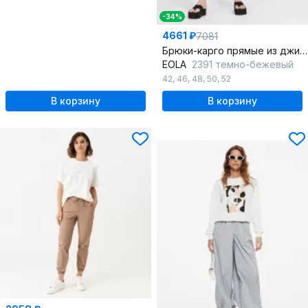
-34%
4661 ₽
7081
Брюки-карго прямые из джинса с клапанами и ремнем
EOLA
2391 темно-бежевый
42
,
46
,
48
,
50
,
52
В корзину
В корзину