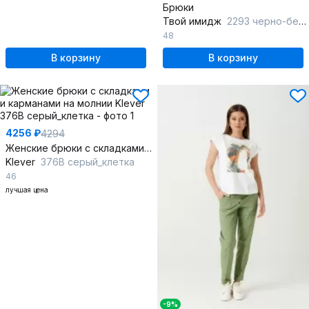
Брюки
Твой имидж
2293 черно-белый
48
В корзину
В корзину
4256 ₽
4294
Женские брюки с складками и карманами на молнии
Klever
376В серый_клетка
46
лучшая цена
-9%