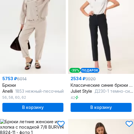
-35%
ПОДАРОК
5753 ₽
2534 ₽
6014
3920
Брюки
Классические синие брюки из текстиля с легким стрейчем
Anelli
1853 нежный-песочный
Juliet Style
Д230-1 темно-синий
56
,
58
,
60
,
62
42
В корзину
В корзину