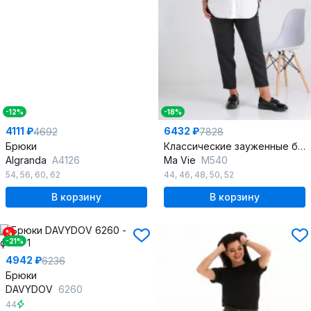
-12%
-18%
4111 ₽
6432 ₽
4692
7828
Брюки
Классические зауженные брюки из текстиля с карманами
Algranda
А4126
Ma Vie
М540
54
,
56
,
60
,
62
44
,
46
,
48
,
50
,
52
В корзину
В корзину
%
-21%
4942 ₽
6236
Брюки
DAVYDOV
6260
44