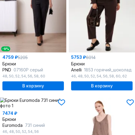
-9%
4759 ₽
5753 ₽
5205
6014
Брюки
Брюки
PND
07160P серый
Anelli
1853 горячий_шоколад
48
,
50
,
52
,
54
,
56
,
58
,
60
46
,
48
,
50
,
52
,
54
,
56
,
58
,
60
,
62
В корзину
В корзину
7474 ₽
Брюки
Euromoda
731 синий
46
,
48
,
50
,
52
,
54
,
56