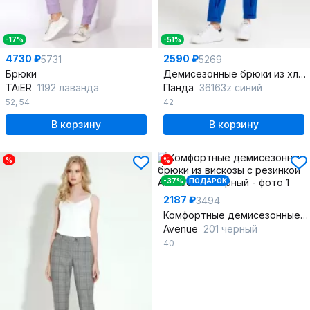
-17%
-51%
4730 ₽
2590 ₽
5731
5269
Брюки
Демисезонные брюки из хлопка с фасоном со складками
TAiER
1192 лаванда
Панда
36163z синий
52
,
54
42
В корзину
В корзину
%
%
-37%
ПОДАРОК
2187 ₽
3494
Комфортные демисезонные брюки из вискозы с резинкой
Avenue
201 черный
40