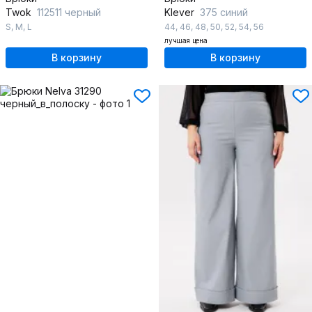
Twok
112511 черный
Klever
375 синий
S
,
M
,
L
44
,
46
,
48
,
50
,
52
,
54
,
56
лучшая цена
В корзину
В корзину