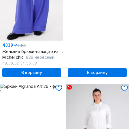
4339 ₽
4461
Женские брюки-палаццо из хлопкового джинса
Michel chic
829 небесный
48
,
50
,
52
,
54
,
56
,
58
В корзину
В корзину
%