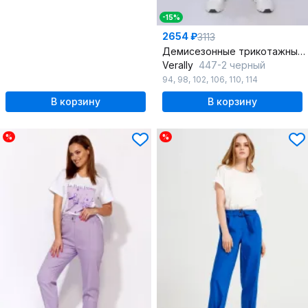
-15%
2654 ₽
3113
Демисезонные трикотажные брюки с карманами из хлопка и футера
Verally
447-2 черный
94
,
98
,
102
,
106
,
110
,
114
В корзину
В корзину
%
%