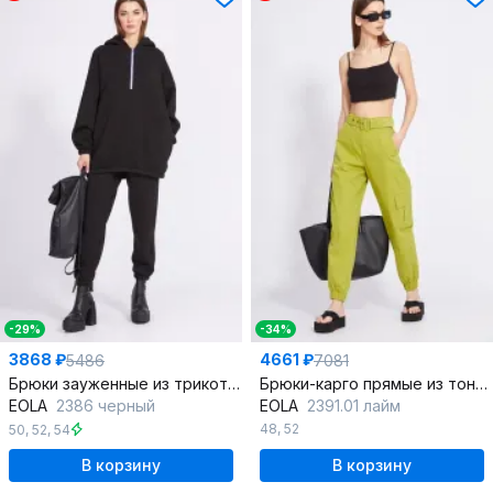
-29%
-34%
3868 ₽
4661 ₽
5486
7081
Брюки зауженные из трикотажа на эластичной тесьме
Брюки-карго прямые из тонкого джинса с ремнем
EOLA
2386 черный
EOLA
2391.01 лайм
48
,
52
50
,
52
,
54
В корзину
В корзину