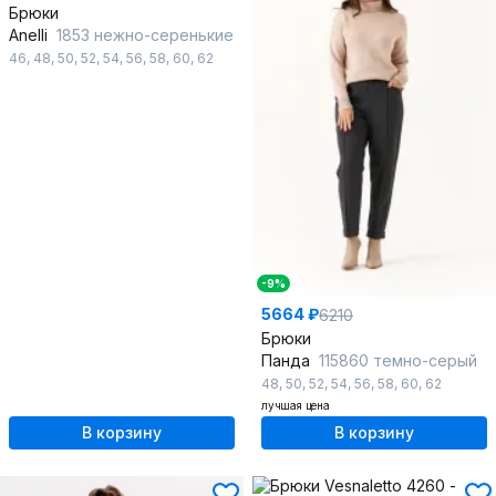
Брюки
Anelli
1853 нежно-серенькие
46
,
48
,
50
,
52
,
54
,
56
,
58
,
60
,
62
-9%
5664 ₽
6210
Брюки
Панда
115860 темно-серый
48
,
50
,
52
,
54
,
56
,
58
,
60
,
62
лучшая цена
В корзину
В корзину