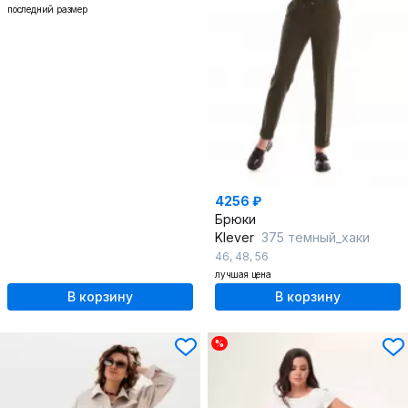
последний размер
4256 ₽
Брюки
Klever
375 темный_хаки
46
,
48
,
56
лучшая цена
В корзину
В корзину
%