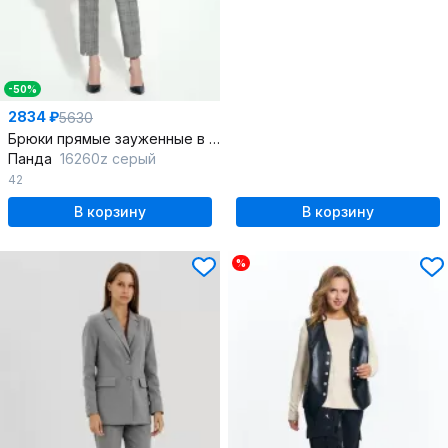
-50%
2834 ₽
5630
Брюки прямые зауженные в клетку из текстиля
Панда
16260z серый
42
В корзину
В корзину
%