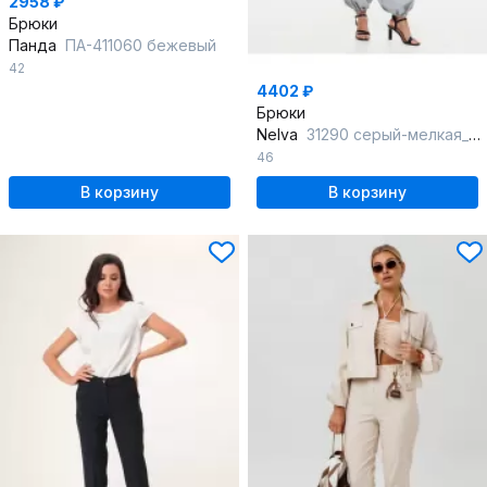
2958 ₽
Брюки
Панда
ПА-411060 бежевый
42
4402 ₽
Брюки
Nelva
31290 серый-мелкая_полоска
46
В корзину
В корзину