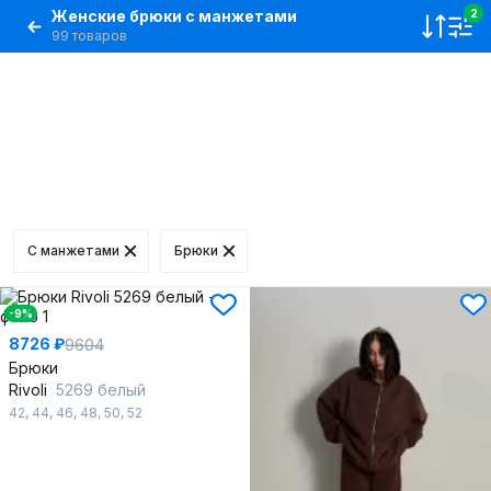
Женские брюки с манжетами
2
99 товаров
С манжетами
Брюки
-9%
8726 ₽
9604
Брюки
Rivoli
5269 белый
42
,
44
,
46
,
48
,
50
,
52