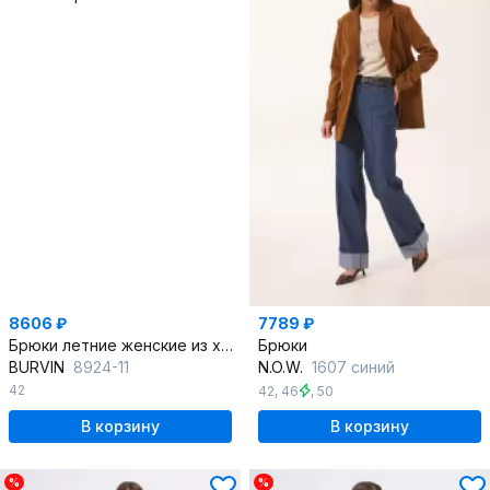
8606 ₽
7789 ₽
Брюки летние женские из хлопка с посадкой 7/8
Брюки
BURVIN
8924-11
N.O.W.
1607 синий
42
42
,
46
,
50
В корзину
В корзину
%
%