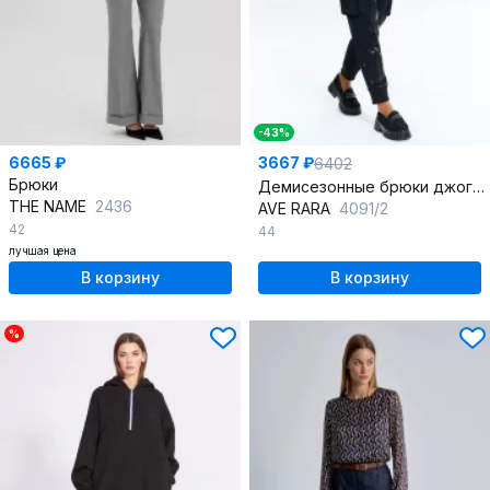
-43%
6665 ₽
3667 ₽
6402
Брюки
Демисезонные брюки джоггеры с карманами из трикотажа и хлопка
THE NAME
2436
AVE RARA
4091/2
42
44
лучшая цена
В корзину
В корзину
%