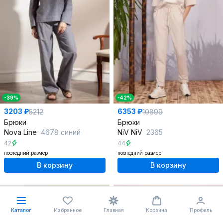
-39%
-42%
3203 ₽
6353 ₽
5212
10899
Брюки
Брюки
Nova Line
4678 синий
NiV NiV
2365
42
44
последний размер
последний размер
В корзину
В корзину
%
Каталог
Избранное
Главная
Корзина
Профиль