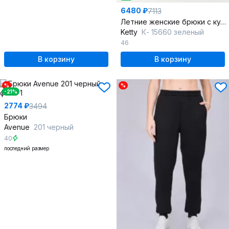
6480 ₽
7113
Летние женские брюки с кулисой и карманами
Ketty
К- 15660 зеленый
46
В корзину
В корзину
%
%
-21%
2774 ₽
3494
Брюки
Avenue
201 черный
40
последний размер