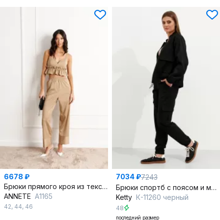
6678 ₽
7034 ₽
7243
Брюки прямого кроя из текстиля с резинкой пояса
Брюки спортб с поясом и манжетами
ANNETE
A1165
Ketty
К-11260 черный
42
,
44
,
46
48
последний размер