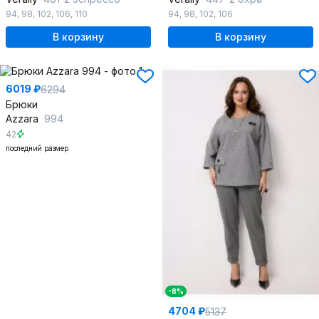
94
,
98
,
102
,
106
,
110
94
,
98
,
102
,
106
В корзину
В корзину
6019 ₽
6294
Брюки
Azzara
994
42
последний размер
-8%
4704 ₽
5137