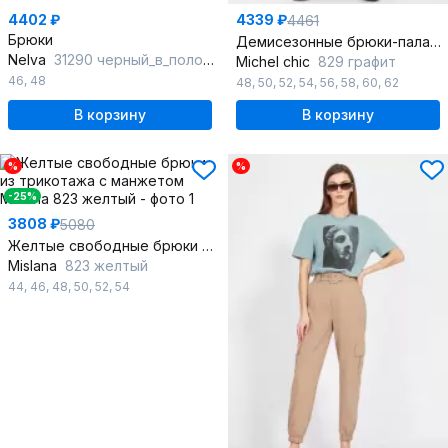
4402 ₽
4339 ₽
4461
Брюки
Демисезонные брюки-палаццо из хлопка с эластичным поясом и широким краем
Nelva
31290 черный_в_полоску
Michel chic
829 графит
46
,
48
48
,
50
,
52
,
54
,
56
,
58
,
60
,
62
В корзину
В корзину
%
%
-25%
3808 ₽
5080
Желтые свободные брюки из трикотажа с манжетом
Mislana
823 желтый
44
,
46
,
48
,
50
,
52
,
54