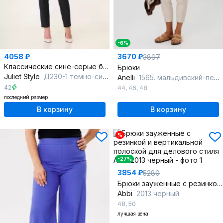
-6%
4058 ₽
3670 ₽
3897
Классические сине-серые брюки с легким стрейчем для делового и повседневного стиля
Брюки
Juliet Style
Д230-1 темно-синий
Anelli
1565. мальдивский-песок
42
44
,
46
,
48
последний размер
В корзину
В корзину
%
-27%
3854 ₽
5280
Брюки зауженные с резинкой и вертикальной полоской для делового стиля
Abbi
2013 черный
48
,
50
лучшая цена