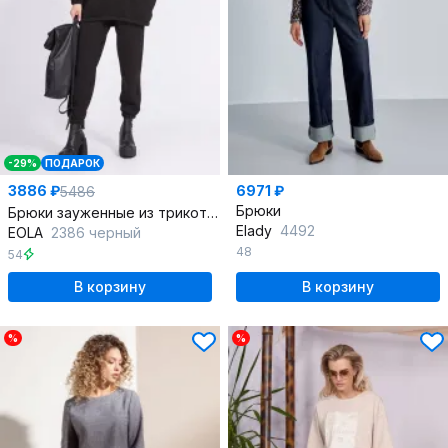
-29%
ПОДАРОК
3886 ₽
6971 ₽
5486
Брюки
Брюки зауженные из трикотажа на эластичной тесьме
Elady
4492
EOLA
2386 черный
48
54
В корзину
В корзину
%
%