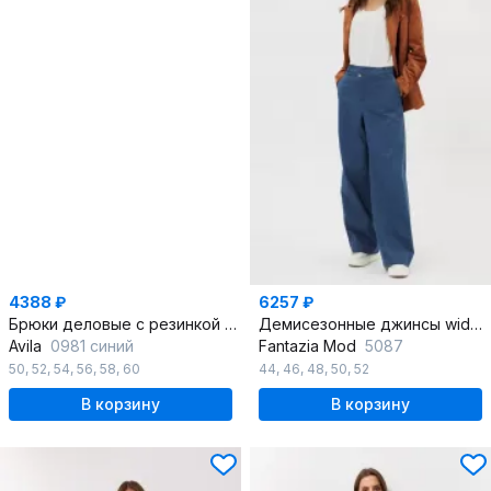
4388 ₽
6257 ₽
Брюки деловые с резинкой и застежкой-молнией
Демисезонные джинсы wide leg с расклешенными штанинами
Avila
0981 синий
Fantazia Mod
5087
50
,
52
,
54
,
56
,
58
,
60
44
,
46
,
48
,
50
,
52
В корзину
В корзину