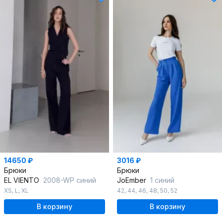
14650 ₽
3016 ₽
Брюки
Брюки
EL VIENTO
2008-WP синий
JoEmber
1 синий
XS
,
L
,
XL
42
,
44
,
46
,
48
,
50
,
52
В корзину
В корзину