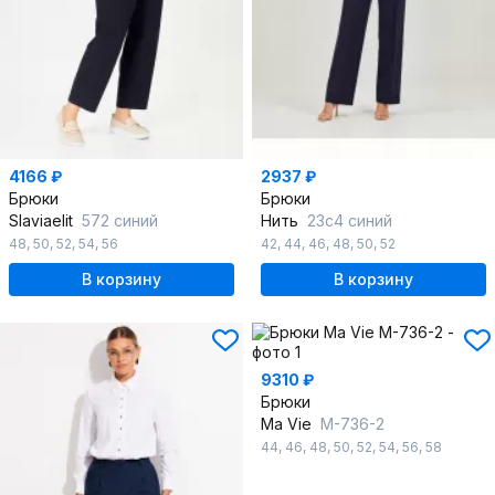
4166 ₽
2937 ₽
Брюки
Брюки
Slaviaelit
572 синий
Нить
23с4 синий
48
,
50
,
52
,
54
,
56
42
,
44
,
46
,
48
,
50
,
52
В корзину
В корзину
9310 ₽
Брюки
Ma Vie
М-736-2
44
,
46
,
48
,
50
,
52
,
54
,
56
,
58