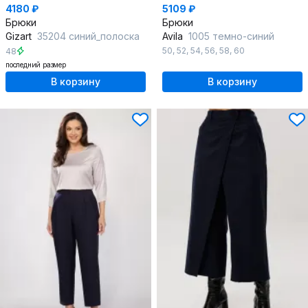
4180 ₽
5109 ₽
Брюки
Брюки
Gizart
35204 синий_полоска
Avila
1005 темно-синий
50
,
52
,
54
,
56
,
58
,
60
48
последний размер
В корзину
В корзину