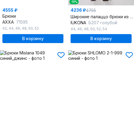
-11%
4555 ₽
4236 ₽
4755
Брюки
Широкие палаццо брюки из хлопка для повседневной носки
AXXA
71595
IUKONA
Б207 голубой
42
,
44
,
46
,
48
,
50
,
52
44
,
46
,
48
,
50
,
52
,
54
В корзину
В корзину