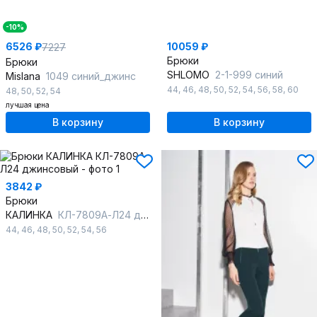
-10%
6526 ₽
10059 ₽
7227
Брюки
Брюки
SHLOMO
2-1-999 синий
Mislana
1049 синий_джинс
44
,
46
,
48
,
50
,
52
,
54
,
56
,
58
,
60
48
,
50
,
52
,
54
лучшая цена
В корзину
В корзину
3842 ₽
Брюки
КАЛИНКА
КЛ-7809А-Л24 джинсовый
44
,
46
,
48
,
50
,
52
,
54
,
56