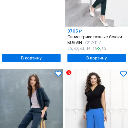
3705 ₽
Синие трикотажные брюки в нарядном стиле для демисезона
BURVIN
7212-11 2
40
,
42
,
44
,
46
,
48
,
50
В корзину
В корзину
%