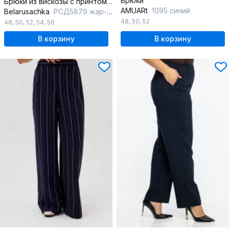
Брюки
Брюки из вискозы с принтом и поясом на лето
AMUARt
1095 синий
Belarusachka
РСД5879 жар-птица
48
,
50
,
52
48
,
50
,
52
,
54
,
56
В корзину
В корзину