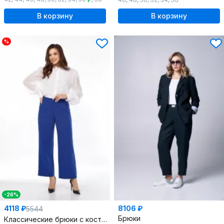
В корзину
В корзину
%
-26%
4118 ₽
8106 ₽
5544
Брюки
Классические брюки с костюмной тканью и притачным поясом