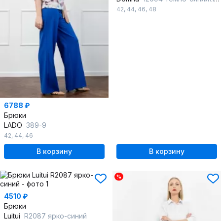
42
,
44
,
46
,
48
6788 ₽
Брюки
LADO
389-9
42
,
44
,
46
В корзину
В корзину
%
4510 ₽
Брюки
Luitui
R2087 ярко-синий