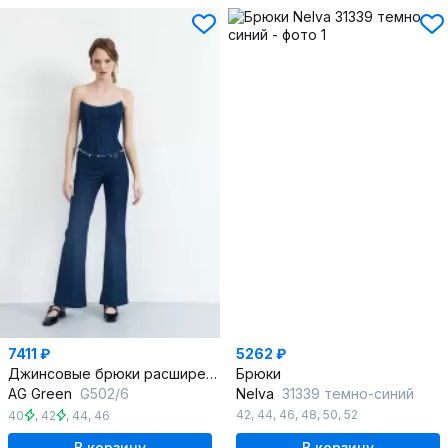
7411 ₽
5262 ₽
Джинсовые брюки расширенные с элементами отделки
Брюки
AG Green
G502/6
Nelva
31339 темно-синий
42
,
44
,
46
,
48
,
50
,
52
40
,
42
,
44
,
46
В корзину
В корзину