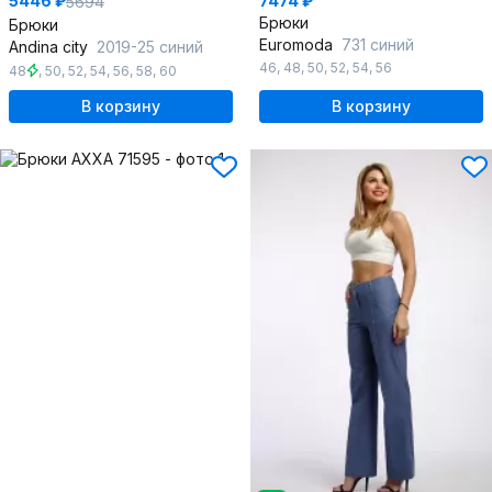
5446 ₽
7474 ₽
5694
Брюки
Брюки
Euromoda
731 синий
Andina city
2019-25 синий
46
,
48
,
50
,
52
,
54
,
56
48
,
50
,
52
,
54
,
56
,
58
,
60
В корзину
В корзину