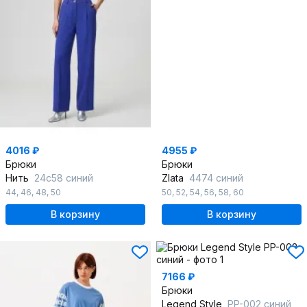
4016 ₽
4955 ₽
Брюки
Брюки
Нить
24с58 синий
Zlata
4474 синий
44
,
46
,
48
,
50
50
,
52
,
54
,
56
,
58
,
60
В корзину
В корзину
7166 ₽
Брюки
Legend Style
PP-002 синий