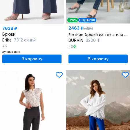
-26%
ПОДАРОК
2463 ₽
3326
7638 ₽
Брюки
Летние брюки из текстиля для повседневной носки
Erika
7012 синий
BURVIN
6200-11
46
40
лучшая цена
В корзину
В корзину