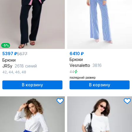
-5%
5397 ₽
6410 ₽
5677
Брюки
Брюки
Vesnaletto
3816
JRSy
2618 синий
44
42
,
44
,
46
,
48
последний размер
В корзину
В корзину