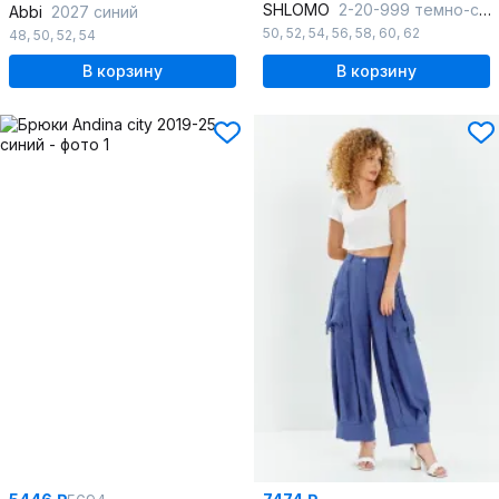
SHLOMO
2-20-999 темно-синий
Abbi
2027 синий
50
,
52
,
54
,
56
,
58
,
60
,
62
48
,
50
,
52
,
54
В корзину
В корзину