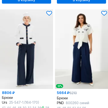
-9%
8806 ₽
5664 ₽
6210
Брюки
Брюки
Urs
25-547-1.(164-170)
PND
800260 синий
42
,
44
,
46
,
48
,
50
,
52
,
54
,
56
,
58
46
,
48
,
50
,
52
,
54
,
56