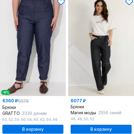
-9%
6360 ₽
6077 ₽
6978
Брюки
Брюки
Магия моды
2556 синий
GRATTO
3339 деним
46
,
48
,
50
,
52
50
,
52
,
54
,
56
,
58
,
60
,
62
,
64
,
66
В корзину
В корзину