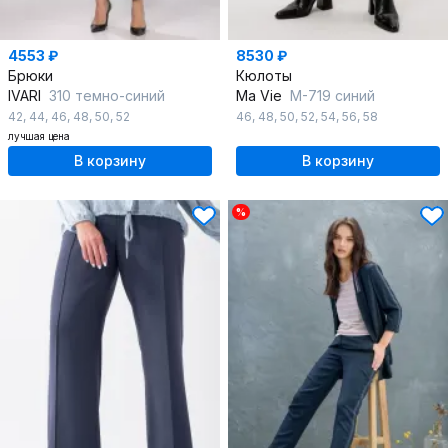
4553 ₽
8530 ₽
Брюки
Кюлоты
IVARI
310 темно-синий
Ma Vie
М-719 синий
42
,
44
,
46
,
48
,
50
,
52
46
,
48
,
50
,
52
,
54
,
56
,
58
лучшая цена
В корзину
В корзину
%