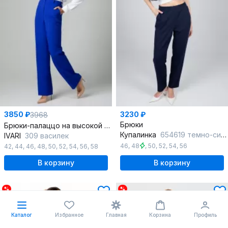
3850 ₽
3230 ₽
3968
Брюки
Брюки-палаццо на высокой посадке со стрелками
Купалинка
654619 темно-синий
IVARI
309 василек
46
,
48
,
50
,
52
,
54
,
56
42
,
44
,
46
,
48
,
50
,
52
,
54
,
56
,
58
В корзину
В корзину
%
%
Каталог
Избранное
Главная
Корзина
Профиль