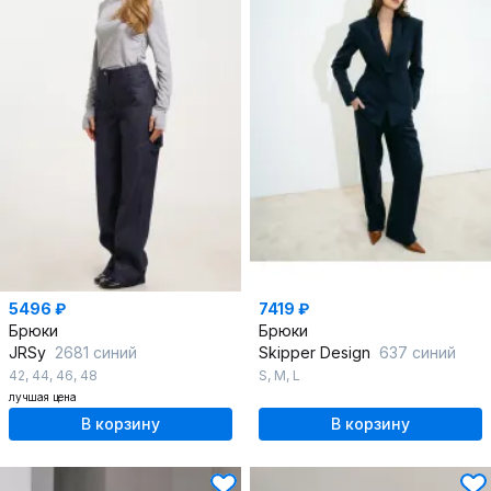
5496 ₽
7419 ₽
Брюки
Брюки
JRSy
2681 синий
Skipper Design
637 синий
42
,
44
,
46
,
48
S
,
M
,
L
лучшая цена
В корзину
В корзину