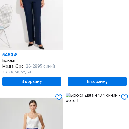
5450 ₽
Брюки
Мода Юрс
26-2895 синий_
46
,
48
,
50
,
52
,
54
В корзину
В корзину