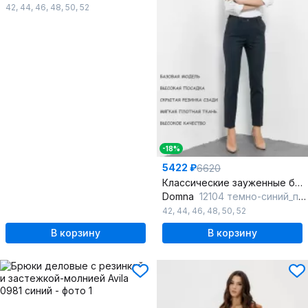
42
,
44
,
46
,
48
,
50
,
52
-18%
5422 ₽
6620
Классические зауженные брюки с ремешком и складками
Domna
12104 темно-синий_полоска
42
,
44
,
46
,
48
,
50
,
52
В корзину
В корзину