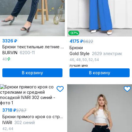
-37%
3326 ₽
4175 ₽
6622
Брюки текстильные летние на каждый день для комфорта
Брюки
BURVIN
6200-11
Gold Style
2629 электрик
40
46
,
48
,
50
,
52
,
54
лучшая цена
В корзину
В корзину
3718 ₽
3787
Брюки прямого кроя со стрелками и средней посадкой
IVARI
302 синий
42
,
44