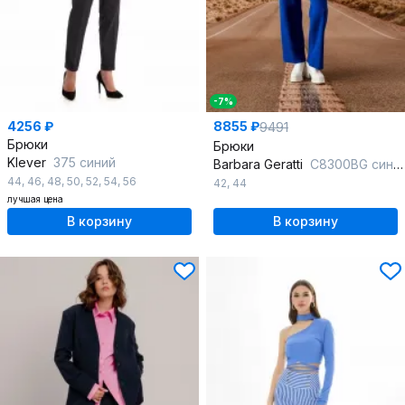
-7%
4256 ₽
8855 ₽
9491
Брюки
Брюки
Klever
375 синий
Barbara Geratti
С8300BG синий
44
,
46
,
48
,
50
,
52
,
54
,
56
42
,
44
лучшая цена
В корзину
В корзину