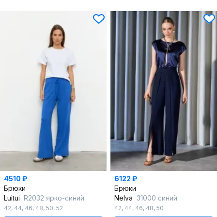
4510 ₽
6122 ₽
Брюки
Брюки
Luitui
R2032 ярко-синий
Nelva
31000 синий
42
,
44
,
46
,
48
,
50
,
52
42
,
44
,
46
,
48
,
50