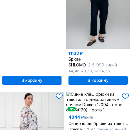
11133 ₽
Брюки
SHLOMO
2-5-999 синий
44
,
46
,
48
,
50
,
52
,
54
,
56
В корзину
В корзину
-9%
4844 ₽
5329
Синие клёш брюки из текстиля с декоративным поясом
Domna
12094 темно-синий(170)