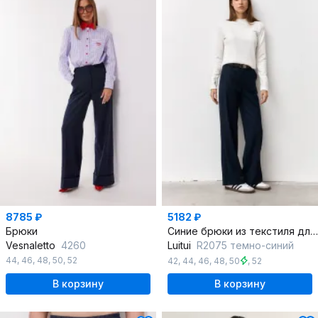
8785 ₽
5182 ₽
Брюки
Синие брюки из текстиля для делового образа
Vesnaletto
4260
Luitui
R2075 темно-синий
44
,
46
,
48
,
50
,
52
42
,
44
,
46
,
48
,
50
,
52
В корзину
В корзину