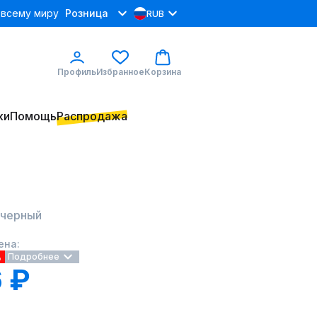
 всему миру
Розница
RUB
Профиль
Избранное
Корзина
ки
Помощь
Распродажа
 черный
ена:
%
Подробнее
 ₽