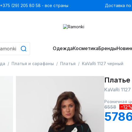
+375 (29) 205 80 58 - все страны
Доставка по
Одежда
Косметика
Бренды
Новин
да
Платья и сарафаны
Платья
KaVaRi 1127 черный
Платье
KaVaRi 1127
Розничная ц
6558
-12
5786