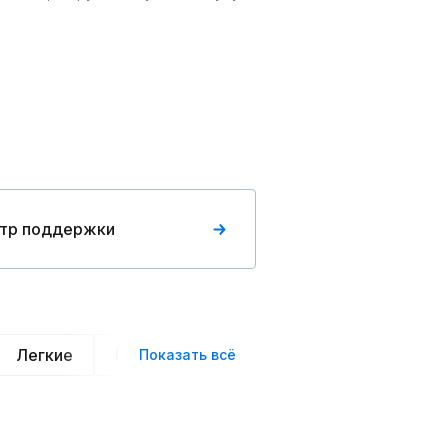
тр поддержки
Легкие
Нарядные
Деловой стиль
Вече
Показать всё