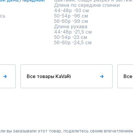
Длина по середине спинки                  
44-48р -93 см                        

сь
50-54р -96 см                        

56-60р -99 см                                                                                         

Длина рукава                                
44-48р -21,5 см                        

50-54р -23 см                        

56-60р -24,5 см
Все товары KaVaRi
Все
Если вы заказывали этот товар, поделитесь своим впечатлением