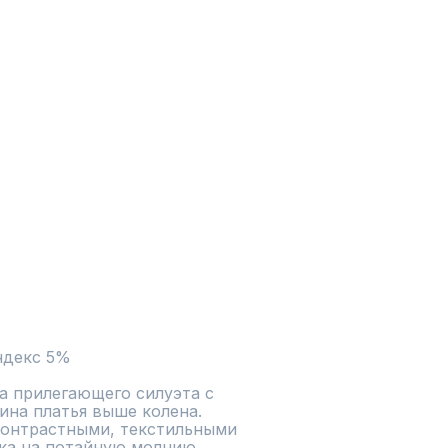
а прилегающего силуэта с 
на платья выше колена. 
онтрастными, текстильными 
ка на потайную молнию.
