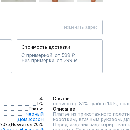
Изменить адрес
Стоимость доставки
С примеркой: от 599 ₽
Без примерки: от 399 ₽
Состав
56
170
Описание
Платье
черный
Платье из трикотажного полотн
Демисезон
коротким, втачным рукавом. Дли
Перед изделия задекорирован к
2025,
Новый год 2026
ый день,
Нарядный
цветами. Сзади разрез и застёж