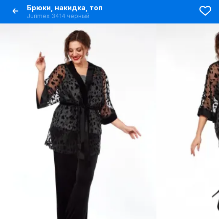
Брюки, накидка, топ
Jurimex 3414 черный