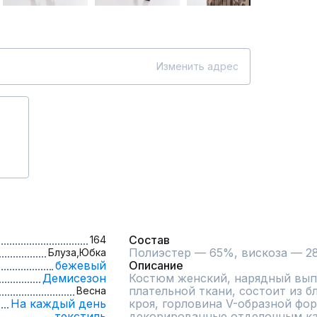
Изменить адрес
Состав
164
Полиэстер — 65%, вискоза — 2
Блуза,
Юбка
бежевый
Описание
Демисезон
Костюм женский, нарядный вып
плательной ткани, состоит из б
Весна
На каждый день
кроя, горловина V-образной фо
текстиль
декорированные отделочным кан