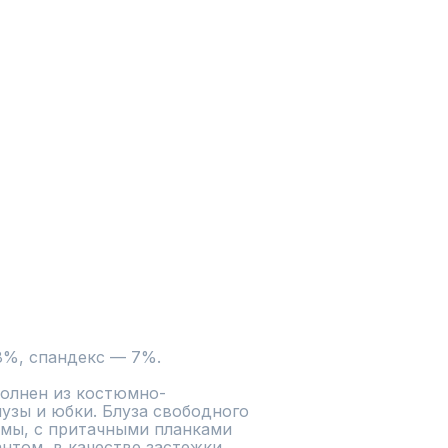
8%, спандекс — 7%.
олнен из костюмно-
лузы и юбки. Блуза свободного 
рмы, с притачными планками 
том, в качестве застежки 