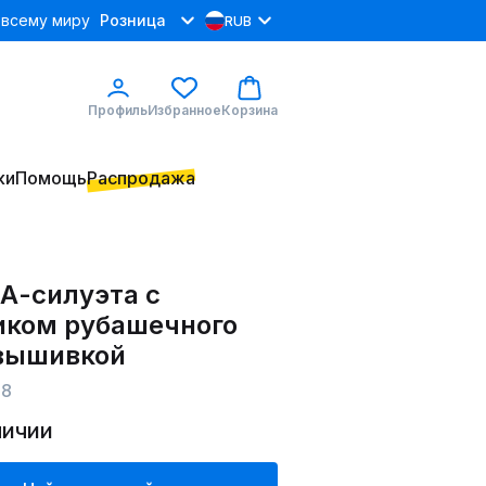
 всему миру
Розница
RUB
Профиль
Избранное
Корзина
ки
Помощь
Распродажа
 А-силуэта с
иком рубашечного
 вышивкой
78
личии