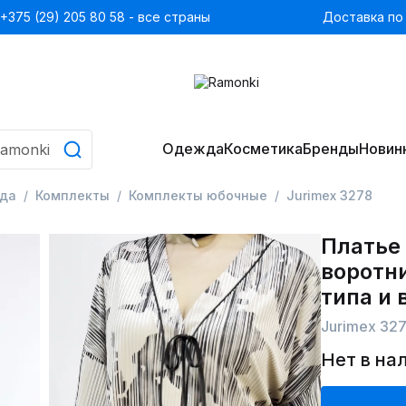
+375 (29) 205 80 58 - все страны
Доставка по
Одежда
Косметика
Бренды
Новин
да
Комплекты
Комплекты юбочные
Jurimex 3278
Платье
воротн
типа и
Jurimex 32
Нет в на