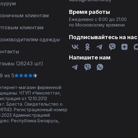
оурум
Время работы
озничным клиентам
Ежедневно с 8:00 до 21:00
по Московскому времени
птовым клиентам
Подписывайтесь на нас
роизводителям одежды
онтакты
Напишите нам
тзывы (26243 шт)
9 из 5
 интернет-магазин фирменной
щищены. ЧТУП «Чиколетта»,
страция от 12.10.2012
 г. Бреста. Свидетельство о
61143. Регистрационный номер
9.2023 Администрацией
дрес: Республика Беларусь,