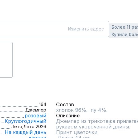
Более 11 ра
Изменить адрес
Купили бол
Состав
164
хлопок 96%.  пу 4%.
Джемпер
розовый
Описание
Круглогодичный
Джемпер из трикотажа прилегаю
рукавом,укороченной длины.

Лето,
Лето 2026
На каждый день
Принт цветочки

хлопок
 Длина 44 см.  
