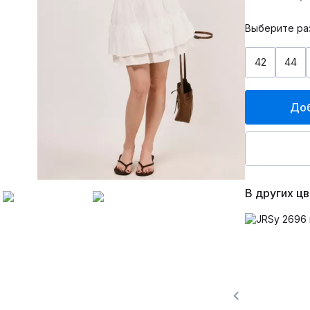
Выберите ра
42
44
Доб
В других ц