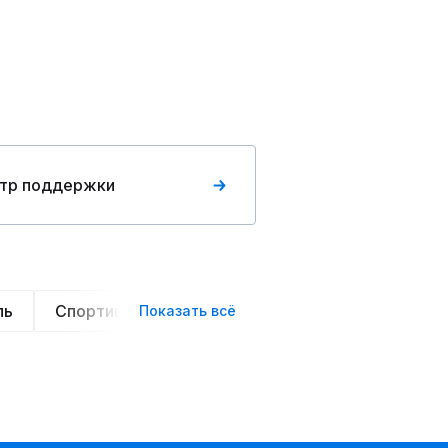
тр поддержки
ль
Спортивные
Оверсайз
Трикотажные
Показать всё