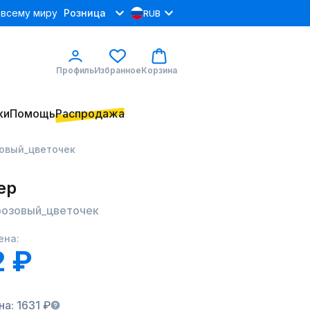
 всему миру
Розница
RUB
Профиль
Избранное
Корзина
ки
Помощь
Распродажа
зовый_цветочек
ер
розовый_цветочек
ена:
 ₽
а: 1631 ₽