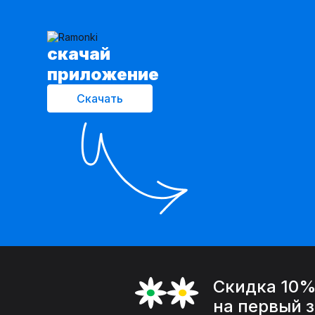
cкачай
приложение
Скачать
Скидка 10
на первый 