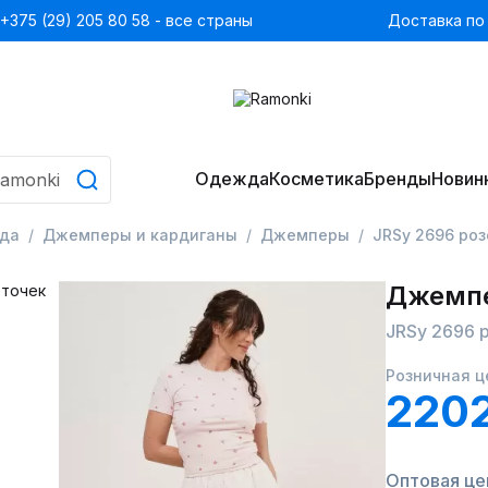
+375 (29) 205 80 58 - все страны
Доставка по
Одежда
Косметика
Бренды
Новин
да
Джемперы и кардиганы
Джемперы
JRSy 2696 ро
Джемп
JRSy 2696 
Розничная ц
2202
Оптовая цен