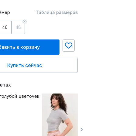
змер
Таблица размеров
46
48
авить в корзину
Купить сейчас
ветах