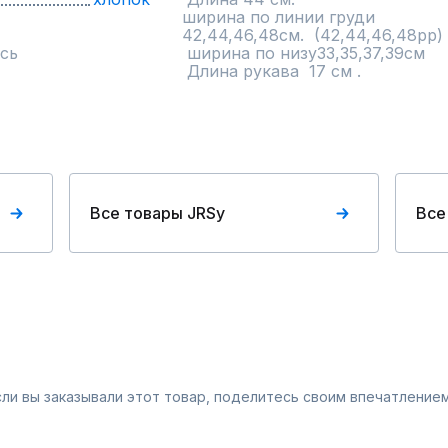
ширина по линии груди

42,44,46,48см.  (42,44,46,48рр)

сь
 ширина по низу33,35,37,39см  

 Длина рукава  17 см .
Все товары JRSy
Все
Если вы заказывали этот товар, поделитесь своим впечатлением