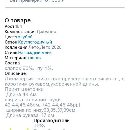
Без примерки: от 399 ₽
О товаре
Рост
164
Комплектация
Джемпер
Цвет
голубой
Сезон
Круглогодичный
Коллекция
Лето,
Лето 2026
Стиль
На каждый день
Материал
хлопок
Состав
хлопок 96%.  пу 4%.
Описание
Джемпер из трикотажа прилегающего силуэта  , с 
коротким рукавом,укороченной длины.

Принт цветочки

 Длина 44 см.  

ширина по линии груди

42,44,46,48см.  (42,44,46,48рр)

 ширина по низу33,35,37,39см  

 Длина рукава  17 см .
Производитель
JRSy