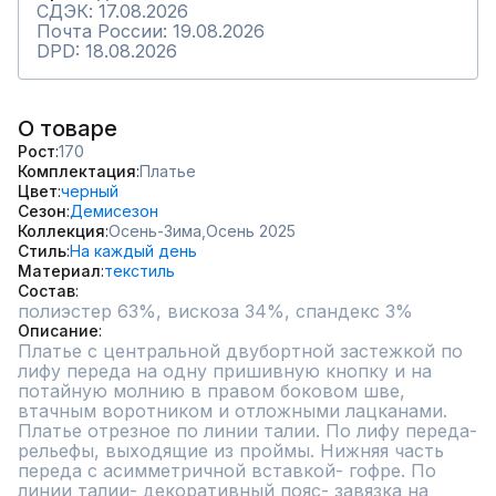
СДЭК: 17.08.2026
Почта России: 19.08.2026
DPD: 18.08.2026
О товаре
Рост
170
Комплектация
Платье
Цвет
черный
Сезон
Демисезон
Коллекция
Осень-Зима,
Осень 2025
Стиль
На каждый день
Материал
текстиль
Состав
полиэстер 63%, вискоза 34%, спандекс 3%
Описание
Платье с центральной двубортной застежкой по 
лифу переда на одну пришивную кнопку и на 
потайную молнию в правом боковом шве, 
втачным воротником и отложными лацканами. 
Платье отрезное по линии талии. По лифу переда- 
рельефы, выходящие из проймы. Нижняя часть 
переда с асимметричной вставкой- гофре. По 
линии талии- декоративный пояс- завязка на 