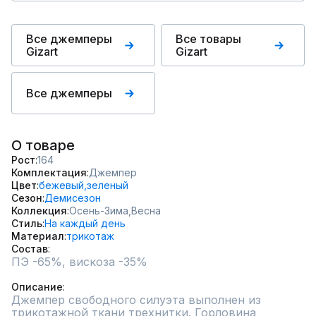
Все джемперы
Все товары
Gizart
Gizart
Все джемперы
О товаре
Рост
164
Комплектация
Джемпер
Цвет
бежевый,
зеленый
Сезон
Демисезон
Коллекция
Осень-Зима,
Весна
Стиль
На каждый день
Материал
трикотаж
Состав
ПЭ -65%, вискоза -35%

Описание
Джемпер свободного силуэта выполнен из 
трикотажной ткани трехнитки. Горловина 