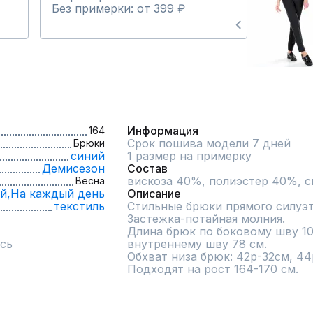
Без примерки: от 399 ₽
Информация
164
Срок пошива модели 7 дней
Брюки
синий
1 размер на примерку
Демисезон
Состав
Весна
й,
На каждый день
Описание
текстиль
Стильные брюки прямого силуэт
Застежка-потайная молния.	

Длина брюк по боковому шву 10
сь
внутреннему шву 78 см. 

Обхват низа брюк: 42р-32см, 44
Подходят на рост 164-170 см.