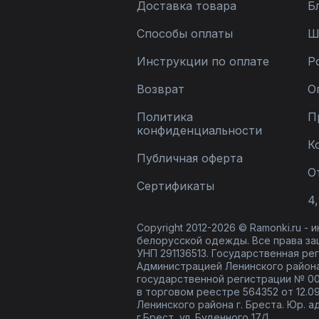
Доставка товара
Б
Способы оплаты
Ш
Инструкции по оплате
Р
Возврат
О
Политика
П
конфиденциальности
К
Публичная оферта
О
Сертификаты
4,
Copyright 2012-2026 © Ramonki.ru -
белорусской одежды. Все права за
УНП 291136513. Государственная реги
Администрацией Ленинского района
государственной регистрации № 00
в торговом реестре 564352 от 12.0
Ленинского района г. Бреста. Юр. а
г.Брест, ул. Буденного 17/1.