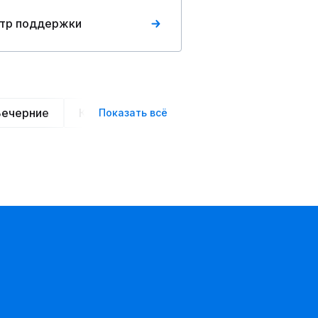
тр поддержки
Вечерние
Классические
Спортивные
Офис
Показать всё