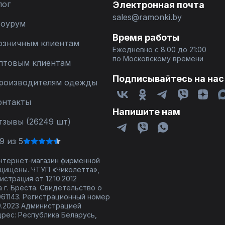
лог
Электронная почта
sales@ramonki.by
оурум
Время работы
озничным клиентам
Ежедневно с 8:00 до 21:00
по Московскому времени
птовым клиентам
Подписывайтесь на нас
роизводителям одежды
онтакты
Напишите нам
тзывы (26249 шт)
9 из 5
 интернет-магазин фирменной
щищены. ЧТУП «Чиколетта»,
страция от 12.10.2012
 г. Бреста. Свидетельство о
61143. Регистрационный номер
9.2023 Администрацией
дрес: Республика Беларусь,