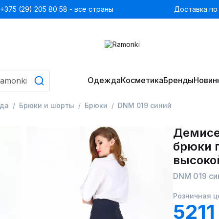
+375 (29) 205 80 58 - все страны
Доставка по
Одежда
Косметика
Бренды
Новин
да
Брюки и шорты
Брюки
DNM 019 синий
Демисе
брюки 
высоко
DNM 019 си
Розничная ц
5211