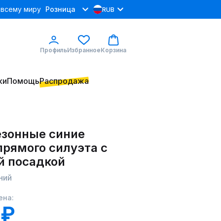
 всему миру
Розница
RUB
Профиль
Избранное
Корзина
ки
Помощь
Распродажа
зонные синие
прямого силуэта с
й посадкой
ний
ена:
 ₽