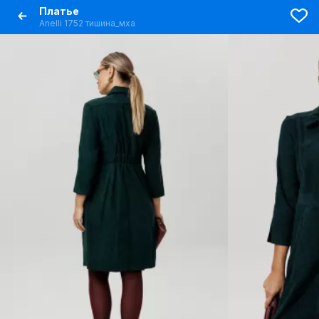
Платье
Anelli 1752 тишина_мха