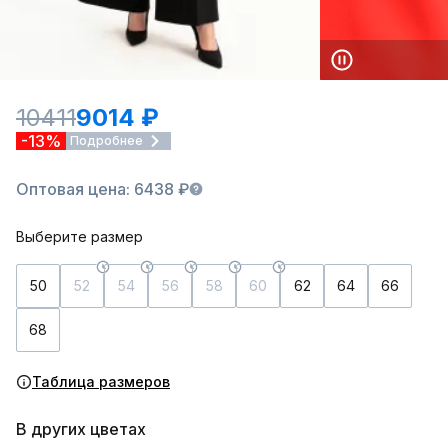
10411
9014 ₽
-13%
Подробнее
Оптовая цена: 6438 ₽
Выберите размер
50
52
54
56
58
60
62
64
66
68
Таблица размеров
В других цветах