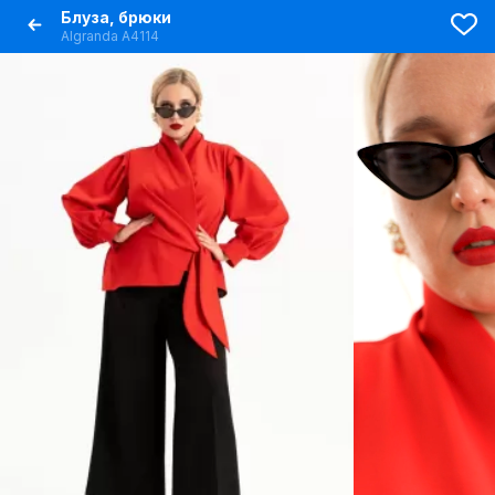
Блуза, брюки
Algranda А4114