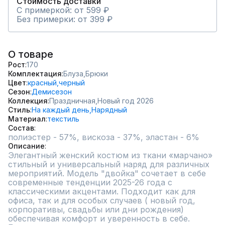
Стоимость доставки
С примеркой: от 599 ₽
Без примерки: от 399 ₽
О товаре
Рост
170
Комплектация
Блуза,
Брюки
Цвет
красный,
черный
Сезон
Демисезон
Коллекция
Праздничная,
Новый год 2026
Стиль
На каждый день,
Нарядный
Материал
текстиль
Состав
полиэстер - 57%, вискоза - 37%, эластан - 6%
Описание
Элегантный женский костюм из ткани «марчано» 
стильный и универсальный наряд для различных 
мероприятий. Модель "двойка" сочетает в себе 
современные тенденции 2025-26 года с 
классическими акцентами. Подходит как для 
офиса, так и для особых случаев ( новый год, 
корпоративы, свадьбы или дни рождения) 
обеспечивая комфорт и уверенность в себе. 