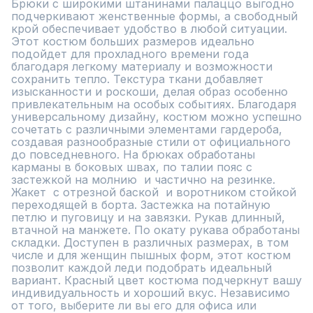
Брюки с широкими штанинами палаццо выгодно 
подчеркивают женственные формы, а свободный 
крой обеспечивает удобство в любой ситуации. 
Этот костюм больших размеров идеально 
подойдет для прохладного времени года 
благодаря легкому материалу и возможности 
сохранить тепло. Текстура ткани добавляет 
изысканности и роскоши, делая образ особенно 
привлекательным на особых событиях. Благодаря 
универсальному дизайну, костюм можно успешно 
сочетать с различными элементами гардероба, 
создавая разнообразные стили от официального 
до повседневного. На брюках обработаны 
карманы в боковых швах, по талии пояс с 
застежкой на молнию  и частично на резинке. 
Жакет  с отрезной баской  и воротником стойкой 
переходящей в борта. Застежка на потайную 
петлю и пуговицу и на завязки. Рукав длинный, 
втачной на манжете. По окату рукава обработаны 
складки. Доступен в различных размерах, в том 
числе и для женщин пышных форм, этот костюм 
позволит каждой леди подобрать идеальный 
вариант. Красный цвет костюма подчеркнут вашу 
индивидуальность и хороший вкус. Независимо 
от того, выберите ли вы его для офиса или 