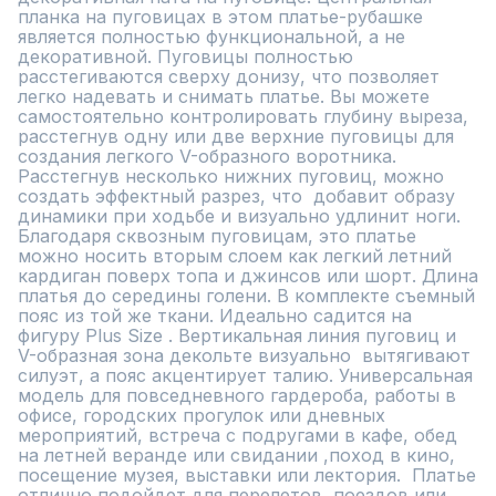
планка на пуговицах в этом платье-рубашке 
является полностью функциональной, а не 
декоративной. Пуговицы полностью 
расстегиваются сверху донизу, что позволяет 
легко надевать и снимать платье. Вы можете 
самостоятельно контролировать глубину выреза, 
расстегнув одну или две верхние пуговицы для 
создания легкого V-образного воротника. 
Расстегнув несколько нижних пуговиц, можно 
создать эффектный разрез, что  добавит образу 
динамики при ходьбе и визуально удлинит ноги. 
Благодаря сквозным пуговицам, это платье 
можно носить вторым слоем как легкий летний 
кардиган поверх топа и джинсов или шорт. Длина 
платья до середины голени. В комплекте съемный 
пояс из той же ткани. Идеально садится на 
фигуру Plus Size . Вертикальная линия пуговиц и 
V-образная зона декольте визуально  вытягивают 
силуэт, а пояс акцентирует талию. Универсальная 
модель для повседневного гардероба, работы в 
офисе, городских прогулок или дневных 
мероприятий, встреча с подругами в кафе, обед 
на летней веранде или свидании ,поход в кино,  
посещение музея, выставки или лектория.  Платье 
отлично подойдет для перелетов, поездов или 