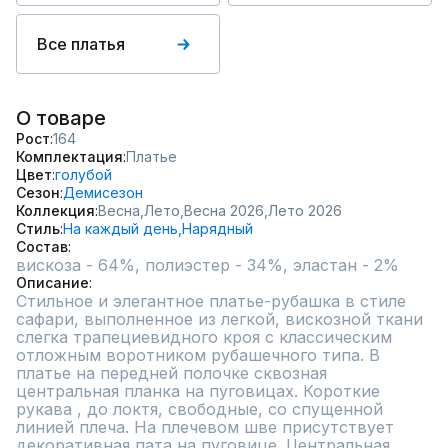
Все платья
О товаре
Рост
164
Комплектация
Платье
Цвет
голубой
Сезон
Демисезон
Коллекция
Весна,
Лето,
Весна 2026,
Лето 2026
Стиль
На каждый день,
Нарядный
Состав
вискоза - 64%, полиэстер - 34%, эластан - 2%
Описание
Стильное и элегантное платье-рубашка в стиле 
сафари, выполненное из легкой, вискозной ткани 
слегка трапециевидного кроя с классическим 
отложным воротником рубашечного типа. В 
платье на передней полочке сквозная 
центральная планка на пуговицах. Короткие 
рукава , до локтя, свободные, со спущенной 
линией плеча. На плечевом шве присутствует 
декоративная пата на пуговице. Центральная 