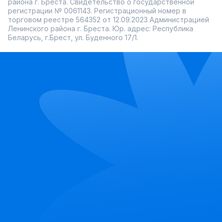
района г. Бреста. Свидетельство о государственной
регистрации № 0061143. Регистрационный номер в
торговом реестре 564352 от 12.09.2023 Администрацией
Ленинского района г. Бреста. Юр. адрес: Республика
Беларусь, г.Брест, ул. Буденного 17/1.