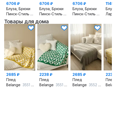
6706 ₽
6706 ₽
6706 ₽
11454
Блуза, Брюки
Блуза, Брюки
Блуза, Брюки
Пинск-Стиль
162 розовый
Пинск-Стиль
162 салатовый
Пинск-Стиль
162 голуб
Ларс
Товары для дома
2685 ₽
2238 ₽
2685 ₽
2238
Плед
Плед
Плед
Плед
Belange
3551 горчичный
Belange
3551 зеленый
Belange
3552 серый
Bela