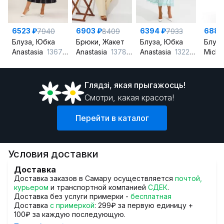
6523 ₽
6903 ₽
6394 ₽
6882
7940
8409
7933
Блуза, Юбка
Брюки, Жакет
Блуза, Юбка
Блуза
Anastasia
1367 синий
Anastasia
1378 сливочный
Anastasia
1322 бирюза
Miche
Глядзi, якая прыгажосць!
Смотри, какая красота!
Перейти в каталог
Условия доставки
Доставка
Доставка заказов в Самару осуществляется
почтой,
курьером
и транспортной компанией
СДЕК
.
Доставка без услуги примерки -
бесплатная
Доставка
с примеркой
: 299₽ за первую единицу +
100₽ за каждую последующую.