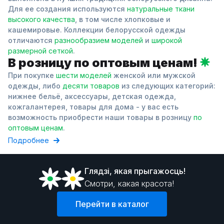
Для ее создания используются
натуральные ткани
высокого качества
, в том числе хлопковые и
кашемировые. Коллекции белорусской одежды
отличаются
разнообразием моделей
и
широкой
размерной сеткой
.
В розницу по оптовым ценам!
При покупке
шести моделей
женской или мужской
одежды, либо
десяти товаров
из следующих категорий:
нижнее бельё, аксессуары, детская одежда,
кожгалантерея, товары для дома - у вас есть
возможность приобрести наши товары в розницу
по
оптовым ценам
.
Подробнее
Глядзi, якая прыгажосць!
Смотри, какая красота!
Перейти в каталог