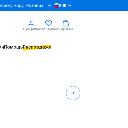
 всему миру
Розница
RUB
Профиль
Избранное
Корзина
ки
Помощь
Распродажа