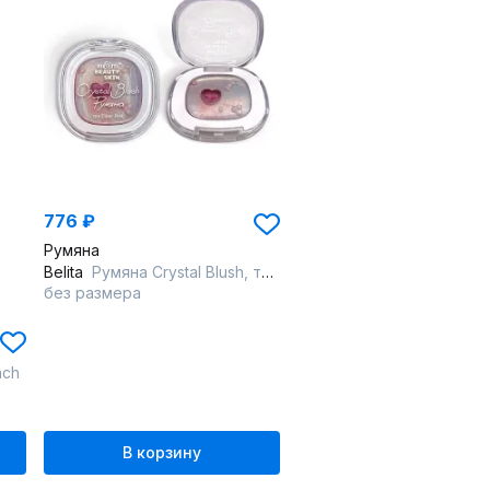
776 ₽
Румяна
Belita
Румяна Crystal Blush, тон clear pink, "Beauty Skin", страна происх.- К
без размера
ach
В корзину