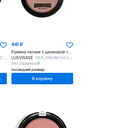
441 ₽
Румяна легкие с шелковой текстурой для освежения лица
UNCH
LUXVISAGE
SILK_DREAM 04 натуральный беж
без размера
последний размер
В корзину