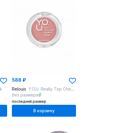
588 ₽
k
Relouis
Y.O.U. Really Top Cheek 01 Top Light
без размера
последний размер
В корзину