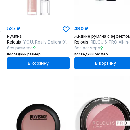
537 ₽
490 ₽
Румяна
Relouis
Y.O.U. Really Delight 01 Lightly coral
Relouis
RELOUIS_PRO_All-In-One_Liquid_Blush тон:01, c
без размера
без размера
последний размер
последний размер
В корзину
В корзину