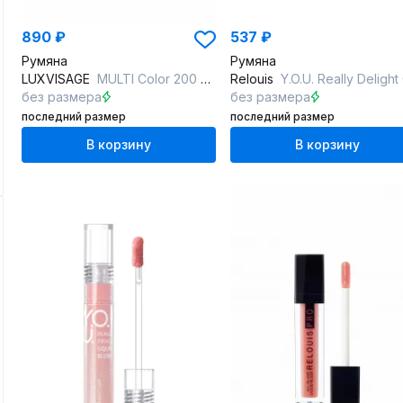
890 ₽
537 ₽
Румяна
Румяна
LUXVISAGE
MULTI Color 200 Sunrise Pink
Relouis
Y.O.U. Really Delight 03 Lightly w
без размера
без размера
последний размер
последний размер
В корзину
В корзину