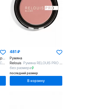
481 ₽
Румяна-стик розовые, натуральный и свежий макияж
Румяна
на
Relouis
Румяна RELOUIS PRO BLUSH 78 DUSTY ROSE
без размера
последний размер
В корзину