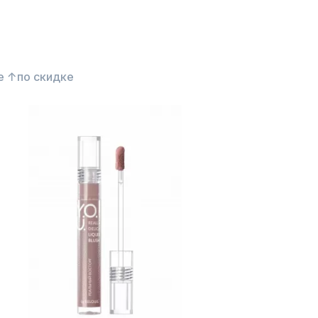
е ↑
по скидке