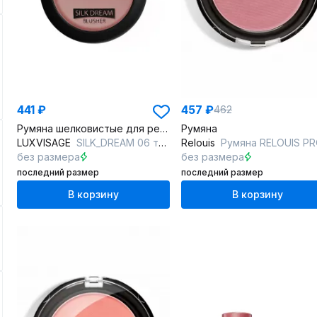
441 ₽
457 ₽
462
Румяна шелковистые для рельефа лица и акцентов
Румяна
LUXVISAGE
SILK_DREAM 06 темный персик
Relouis
Румяна RELOUIS PRO BLUSH 74 LILAC B
без размера
без размера
последний размер
последний размер
В корзину
В корзину