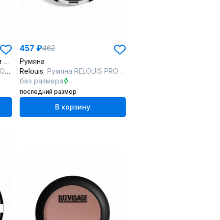
457 ₽
462
Жидкие румяна с эффектом second skin, 3,5 г, универсальные оттенки
Румяна
oral
Relouis
Румяна RELOUIS PRO BLUSH 73 JUICY PEACH
без размера
последний размер
В корзину