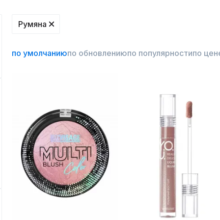
Румяна
по умолчанию
по обновлению
по популярности
по цен