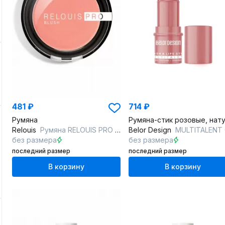
481 ₽
714 ₽
Румяна
Relouis
Румяна RELOUIS PRO BLUSH 77 SHINY CORAL
Belor Design
MULTITALENT Стик-румя
без размера
без размера
последний размер
последний размер
В корзину
В корзину