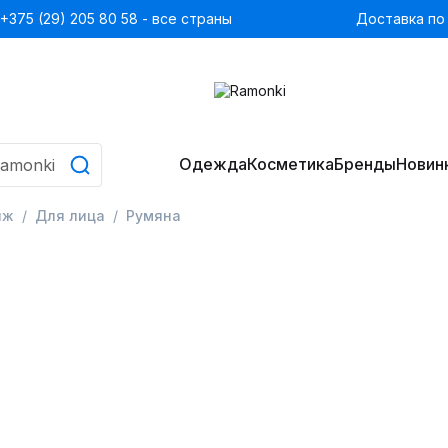
+375 (29) 205 80 58 - все страны
Доставка по
Одежда
Косметика
Бренды
Новин
яж
Для лица
Румяна