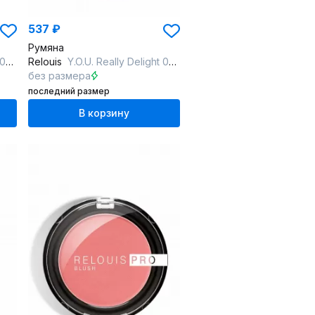
537 ₽
Румяна
arm
Relouis
Y.O.U. Really Delight 02 Lightly nude
без размера
последний размер
В корзину