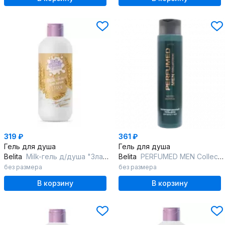
319 ₽
361 ₽
Гель для душа
Гель для душа
Belita
Мilk-гель д/душа "Злаки"Milk moments.Гели для душа с пробиотиками
Belita
PERFUMED MEN Collection WOOD PEPPER Парфюмированный гель-душ для волос
без размера
без размера
В корзину
В корзину