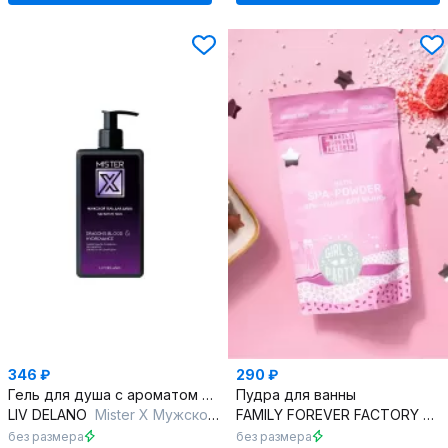
346 ₽
290 ₽
Гель для душа с ароматом Dragon’s Blood и увлажнением
Пудра для ванны
LIV DELANO
Mister X Мужской гель для душа Sensitive skin
FAMILY FOREVER FACTORY
Or
без размера
без размера