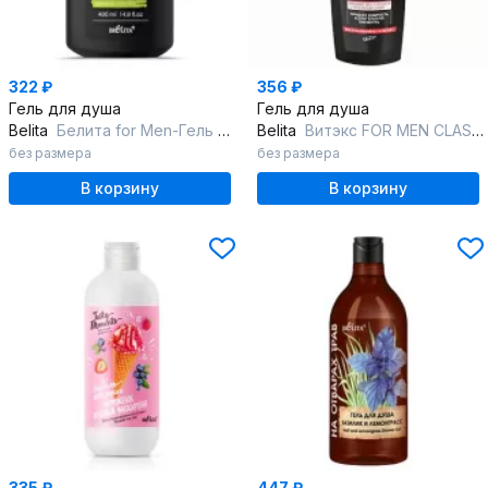
322 ₽
356 ₽
Гель для душа
Гель для душа
Belita
Белита for Men-Гель д/душа "Бодрящая свежесть" парфюмированный
Belita
Витэкс FOR MEN CLASSIC-Гель д/душа д/муж. Ежедневный уход,НОВЫЙ
без размера
без размера
В корзину
В корзину
335 ₽
447 ₽