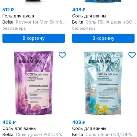
512 ₽
408 ₽
Гель для душа
Соль для ванны
Belita
Revivor for Men.Skin & Hair Care-Гель-душ-шампунь 4 в 1
Belita
Соль-ПЕНА д/ванн ВОССТАНАВЛИВАЮЩАЯ с коллаген.и морск.водоросл
без размера
без размера
В корзину
В корзину
408 ₽
408 ₽
Соль для ванны
Соль для ванны
Belita
Соль д/ванн УСПОКАИВАЮЩАЯ с магнезией и аромамаслом лаванды,.Dream SPA
Belita
Соль д/ванн ОЗДОРАВЛИВАЮЩАЯ с Солью Мертв.моря, шалф-м,черед.и аромама