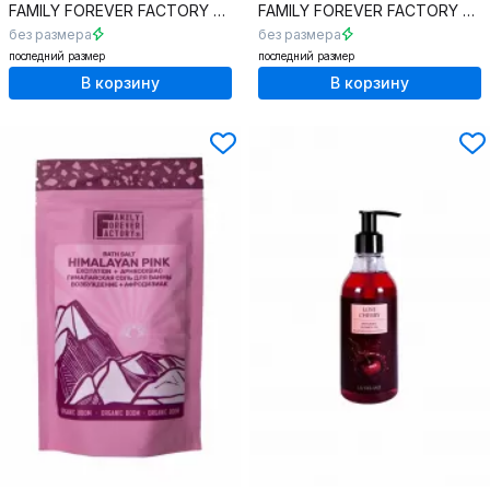
FAMILY FOREVER FACTORY
Organic Boom Соль Мертвого моря
FAMILY FOREVER FACTORY
Or
без размера
без размера
последний размер
последний размер
В корзину
В корзину