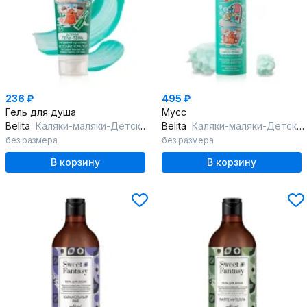
236 ₽
495 ₽
Гель для душа
Мусс
Belita
Каляки-маляки-Детская гель-пена ЗЕЛЕНАЯ д/купания и рисования "Веселые
Belita
Каляки-маляки-Детская мусс-пена "Зеленое облачко тутти-фрутти" д/мытья
без размера
без размера
В корзину
В корзину