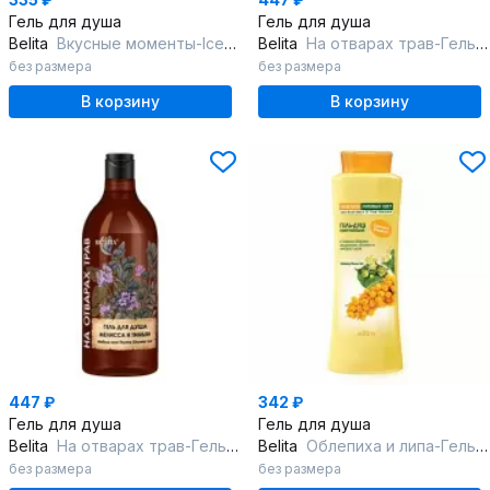
Гель для душа
Гель для душа
Belita
Вкусные моменты-IceГель д/душа Мороженое Ягодный маскарпоне
Belita
На отварах трав-Гель для душа "Базилик и лемонграсс"
без размера
без размера
В корзину
В корзину
447 ₽
342 ₽
Гель для душа
Гель для душа
Belita
На отварах трав-Гель для душа "Мелисса и тимьян"
Belita
Облепиха и липа-Гель-душ смягчающий
без размера
без размера