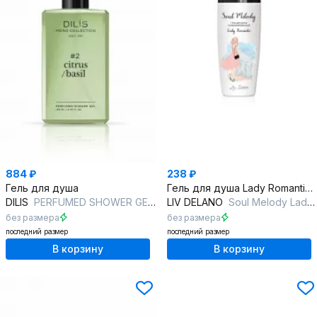
884 ₽
238 ₽
Гель для душа
Гель для душа Lady Romantic из серии Soul Melody
DILIS
PERFUMED SHOWER GEL #2 CITRUS/BASIL
LIV DELANO
Soul Melody Lady Romantic Гель для душа парфюмированный
без размера
без размера
последний размер
последний размер
В корзину
В корзину