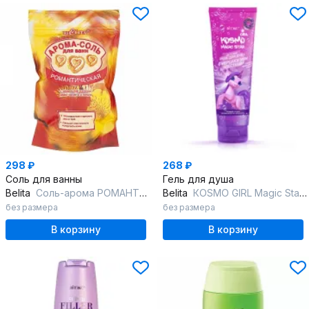
298 ₽
268 ₽
Соль для ванны
Гель для душа
Belita
Соль-арома РОМАНТИЧЕСКАЯ
Belita
КOSMO GIRL Magic Star Детский ГЕЛЬ д/душа с мерцающ.блестками
без размера
без размера
В корзину
В корзину