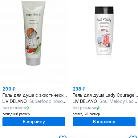
299 ₽
238 ₽
Гель для душа с экзотическим ароматом кокоса и личи
Гель для душа Lady Сourage из серии Soul Melody
LIV DELANO
Superfood Кокос и Личи Гель для душа
LIV DELANO
Soul Melody Lady Courage Гель для душа парфюмированный
без размера
без размера
последний размер
последний размер
В корзину
В корзину