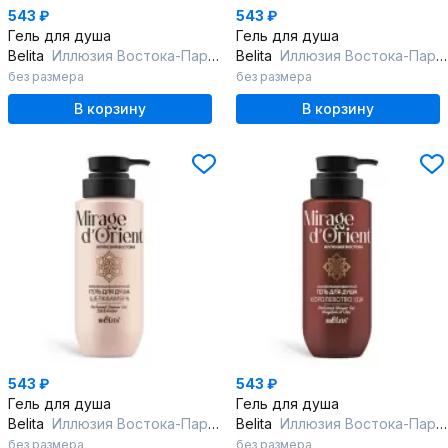
543 ₽
543 ₽
Гель для душа
Гель для душа
Belita
Иллюзия Востока-Парфюмированный гель для душа "Золото Пустыни"
Belita
Иллюзия Востока-Парфюмированный гель для душа "Султан Ароматов"
без размера
без размера
В корзину
В корзину
543 ₽
543 ₽
Гель для душа
Гель для душа
Belita
Иллюзия Востока-Парфюмированный гель для душа "Шёлк & Амбра"
Belita
Иллюзия Востока-Парфюмированный гель для душа "Королевство Уда"
без размера
без размера