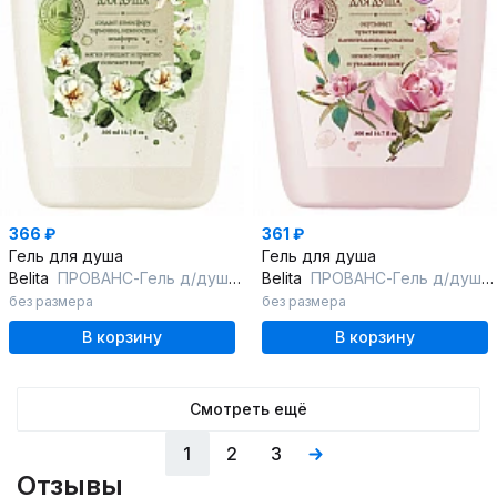
366 ₽
361 ₽
Гель для душа
Гель для душа
Belita
ПРОВАНС-Гель д/душа "ЖАСМИН Граса Белоснежная гардения", 500м
Belita
ПРОВАНС-Гель д/душа "РОЗА сентифолия Черная орхидея"
без размера
без размера
В корзину
В корзину
Смотреть ещё
1
2
3
Отзывы