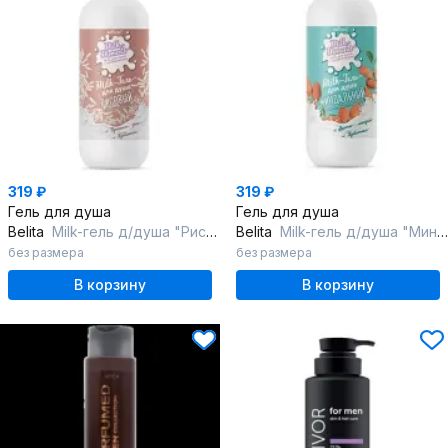
319 ₽
319 ₽
Гель для душа
Гель для душа
Belita
Мilk-гель д/душа "Рисовый"Milk moments.Гели для душа с пробиотиками
Belita
Мilk-гель д/душа "Миндальный"Milk moments.Гели для душа с пробиотиками
без размера
без размера
В корзину
В корзину