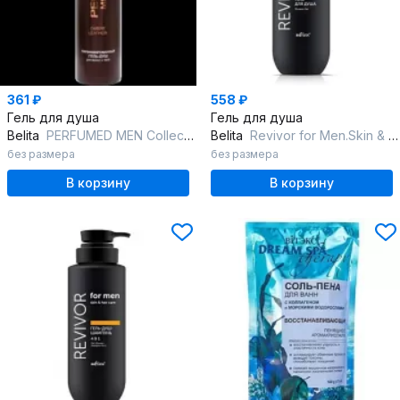
361 ₽
558 ₽
Гель для душа
Гель для душа
Belita
PERFUMED MEN Collection OMBRE LEATHER Парфюмированный гель-душ для вол
Belita
Revivor for Men.Skin & Hair Care-Гель для душа
без размера
без размера
В корзину
В корзину