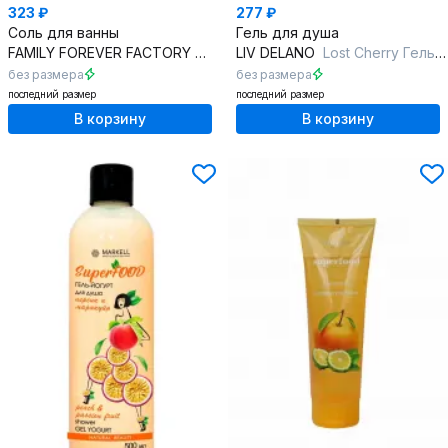
323 ₽
277 ₽
Соль для ванны
Гель для душа
FAMILY FOREVER FACTORY
Organic Boom Гималайская соль д
LIV DELANO
Lost Cherry Гель для душа парфюмированный
без размера
без размера
последний размер
последний размер
В корзину
В корзину