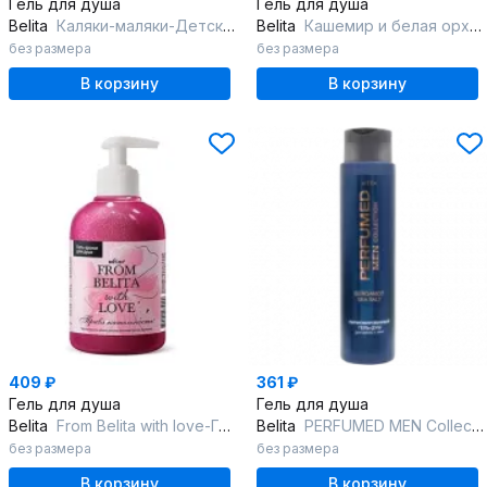
Гель для душа
Гель для душа
Belita
Каляки-маляки-Детская гель-пена КРАСНАЯ д/купания и рисования "Веселые
Belita
Кашемир и белая орхидея-Крем-гель для душа
без размера
без размера
В корзину
В корзину
409 ₽
361 ₽
Гель для душа
Гель для душа
Belita
From Belita with love-Гель-аромат д/душа "Привлекательность"
Belita
PERFUMED MEN Collection BERGAMOT SEA SALT Парфюмированный гель-душ для
без размера
без размера
В корзину
В корзину