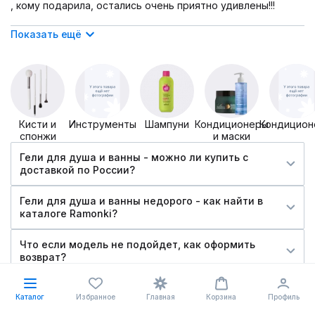
, кому подарила, остались очень приятно удивлены!!!
Показать ещё
Кисти и
Инструменты
Шампуни
Кондиционеры
Кондицион
спонжи
и маски
Гели для душа и ванны - можно ли купить c
доставкой по России?
Гели для душа и ванны недорого - как найти в
каталоге Ramonki?
Что если модель не подойдет, как оформить
возврат?
Как подобрать свой размер? Соответствуют ли
Каталог
Избранное
Главная
Корзина
Профиль
белорусские размеры российским стандартам?