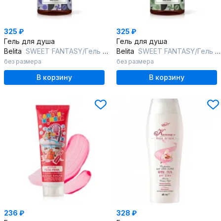
325 ₽
325 ₽
Гель для душа
Гель для душа
Belita
SWEET FANTASY/Гель для душа "Карамельный раф"
Belita
SWEET FANTASY/Гель для душа "Латте нутелла"
без размера
без размера
В корзину
В корзину
236 ₽
328 ₽