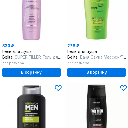
330 ₽
226 ₽
Гель для душа
Гель для душа
Belita
SUPER FILLER-Гель для душа Двойное Увлажнение
Belita
Баня,Сауна,Массаж/Гель-душ+шампунь "Березовый"
без размера
без размера
В корзину
В корзину