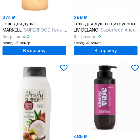
274 ₽
299 ₽
Гель для душа
Гель для душа с цитрусовым ароматом и витаминным комплексом
MARKELL
SUPERFOOD Гель-йогурт для душа персик и маракуя
LIV DELANO
Superfood Апельсин и Бергамот Гель для душа
без размера
без размера
последний размер
последний размер
В корзину
В корзину
485 ₽