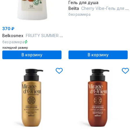
Гель для душа
Belita
Cherry Vibe-Гель для душа
без размера
370 ₽
Belkosmex
FRUITY SUMMER Крем-гель для душа кокос масло макадамии
без размера
последний размер
В корзину
В корзину