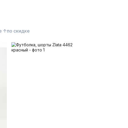
е ↑
по скидке