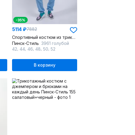
-35%
5114 ₽
7882
Спортивный костюм из трикотажа с капюшоном
Пинск-Стиль
3961 голубой
,
,
,
,
,
42
44
46
48
50
52
В корзину