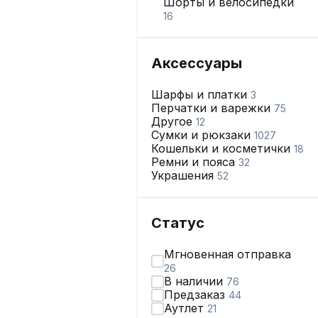
Шорты и велосипедки
16
Одежда для беременных
1
Домашняя одежда
207
Аксессуары
Носки, чулки и колготки
280
Купальники и пляжная
Шарфы и платки
3
одежда
22
Перчатки и варежки
75
Нижнее бельё
865
Другое
12
Сумки и рюкзаки
1027
Кошельки и косметички
18
Ремни и пояса
32
Украшения
52
Статус
Мгновенная отправка
26
В наличии
76
Предзаказ
44
Аутлет
21