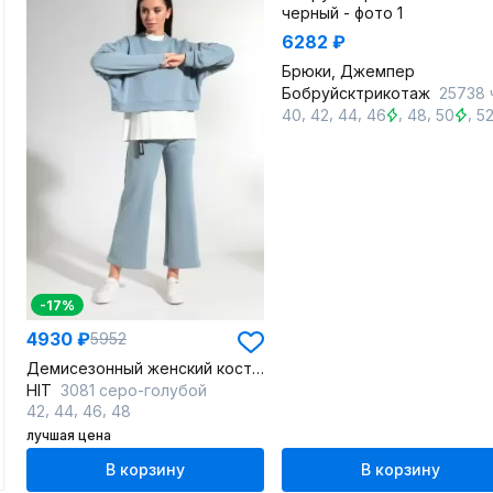
6282 ₽
Брюки, Джемпер
Бобруйсктрикотаж
25738 черн
,
,
,
,
,
,
40
42
44
46
48
50
5
-17%
4930 ₽
5952
Демисезонный женский костюм из хлопкового трикотажа
HIT
3081 серо-голубой
,
,
,
42
44
46
48
лучшая цена
В корзину
В корзину