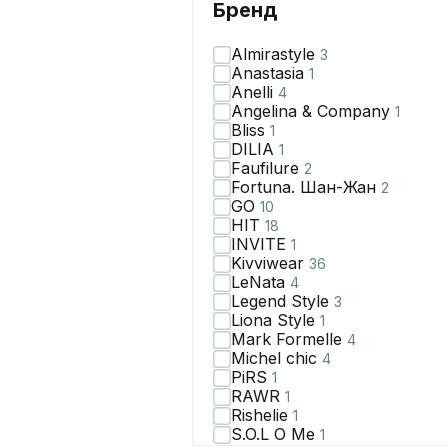
Бренд
Almirastyle
3
Anastasia
1
Anelli
4
Angelina & Сompany
1
Bliss
1
DILIA
1
Faufilure
2
Fortuna. Шан-Жан
2
GO
10
HIT
18
INVITE
1
Kivviwear
36
LeNata
4
Legend Style
3
Liona Style
1
Mark Formelle
4
Michel chic
4
PiRS
1
RAWR
1
Rishelie
1
S.O.L O Me
1