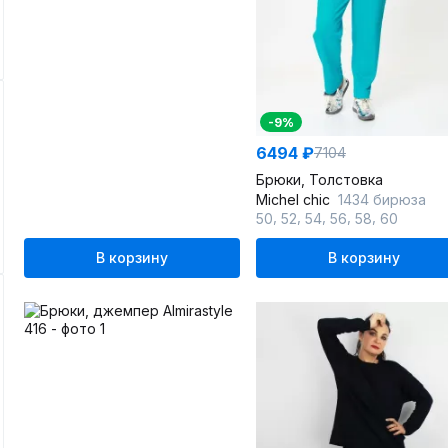
-9%
6494 ₽
7104
Брюки, Толстовка
Michel chic
1434 бирюза
,
,
,
,
,
50
52
54
56
58
60
В корзину
В корзину