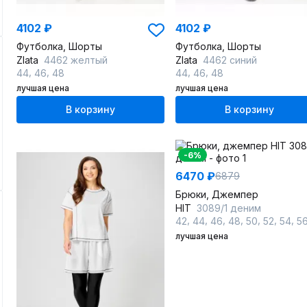
4102 ₽
4102 ₽
Футболка, Шорты
Футболка, Шорты
Zlata
4462 желтый
Zlata
4462 синий
,
,
,
,
44
46
48
44
46
48
лучшая цена
лучшая цена
В корзину
В корзину
-6%
6470 ₽
6879
Брюки, Джемпер
HIT
3089/1 деним
,
,
,
,
,
,
,
42
44
46
48
50
52
54
5
лучшая цена