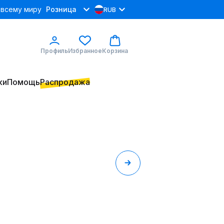
 всему миру
Розница
RUB
Профиль
Избранное
Корзина
ки
Помощь
Распродажа