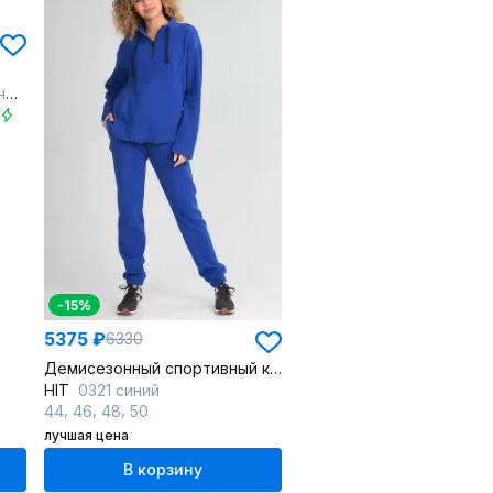
ый
2
-15%
5375 ₽
6330
Демисезонный спортивный костюм из флиса с молнией
HIT
0321 синий
,
,
,
44
46
48
50
лучшая цена
В корзину