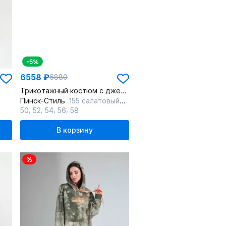
-5%
6558 ₽
6880
Трикотажный костюм с джемпером и брюками на каждый день
Пинск-Стиль
155 салатовый+черный
,
,
,
,
50
52
54
56
58
В корзину
%