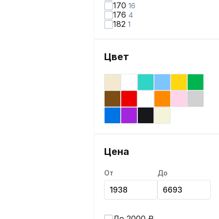
170
16
176
4
182
1
Цвет
Цена
От
До
До 2000 ₽