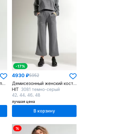
-17%
4930 ₽
5952
Костюм спортивный из хлопкового футера с худи больших размеров
Демисезонный женский костюм из хлопкового футера
HIT
3081 темно-серый
,
,
,
42
44
46
48
лучшая цена
В корзину
%