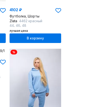
4102 ₽
Футболка, Шорты
Zlata
4462 красный
,
,
44
46
48
лучшая цена
В корзину
%
6