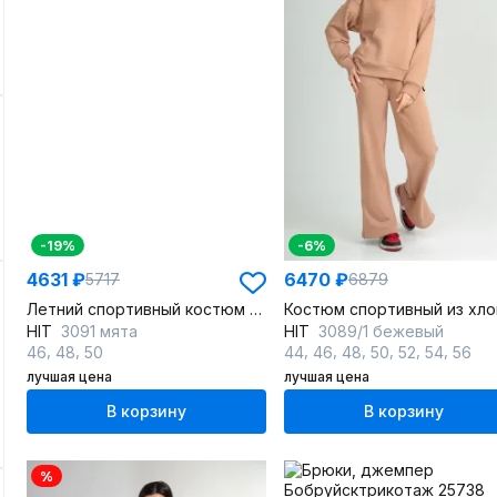
-19%
-6%
4631 ₽
6470 ₽
5717
6879
Летний спортивный костюм из хлопкового футера
HIT
3091 мята
HIT
3089/1 бежевый
,
,
,
,
,
,
,
,
46
48
50
44
46
48
50
52
54
56
лучшая цена
лучшая цена
В корзину
В корзину
%