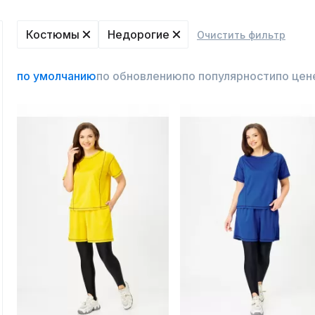
Костюмы
Недорогие
Очистить фильтр
по умолчанию
по обновлению
по популярности
по цен