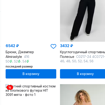
6542 ₽
3432 ₽
Брюки, Джемпер
Almirastyle
416
Полесье
С0217-24 4С0721-Д43 164 м.си
,
,
,
,
,
,
,
46
48
50
52
54
56
50
52
54
последний размер
В корзину
В корзину
%