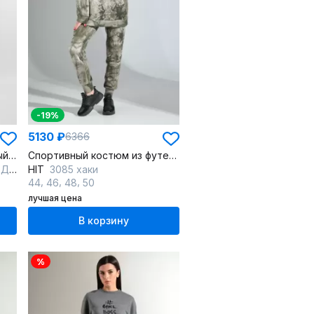
-19%
5130 ₽
6366
Круглогодичный спортивный комплект из трикотажа
Спортивный костюм из футера с ярким принтом
ний
HIT
3085 хаки
,
,
,
44
46
48
50
лучшая цена
В корзину
%