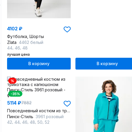
4102 ₽
Футболка, Шорты
Zlata
4462 белый
,
,
44
46
48
лучшая цена
В корзину
В корзину
%
-35%
5114 ₽
7882
Повседневный костюм из трикотажа с капюшоном
Пинск-Стиль
3961 розовый
,
,
,
,
,
42
44
46
48
50
52