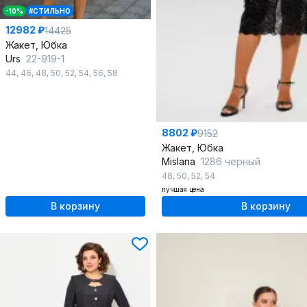
-10%
#СТИЛЬНО
12982 ₽
14425
Жакет, Юбка
Urs
22-919-1
44
,
46
,
48
,
50
,
52
,
54
,
56
,
58
8802 ₽
9152
Жакет, Юбка
Mislana
1286 черный
48
,
50
,
52
,
54
лучшая цена
В корзину
В корзину