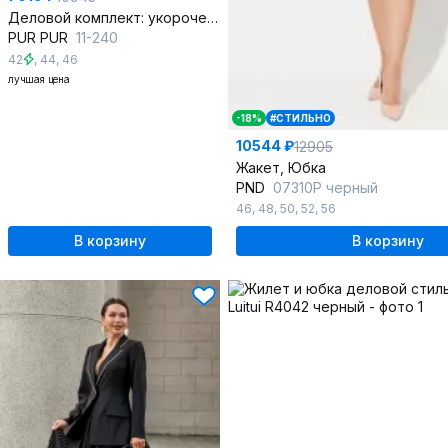
Деловой комплект: укороченный жакет с кружевом и сатином
PUR PUR
11-240
42
,
44
,
46
лучшая цена
-18%
#СТИЛЬНО
10544 ₽
12905
Жакет, Юбка
PND
07310P черный
46
,
48
,
50
,
52
,
56
В корзину
В корзину