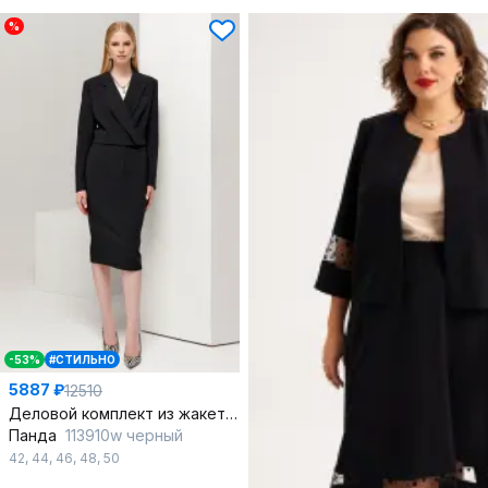
%
-53%
#СТИЛЬНО
5887 ₽
12510
Деловой комплект из жакета и юбки из поливискозы
Панда
113910w черный
42
,
44
,
46
,
48
,
50