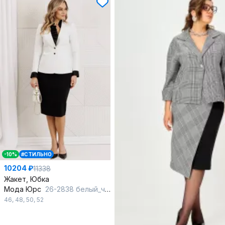
-10%
#СТИЛЬНО
10204 ₽
11338
Жакет, Юбка
Мода Юрс
26-2838 белый_черный
46
,
48
,
50
,
52