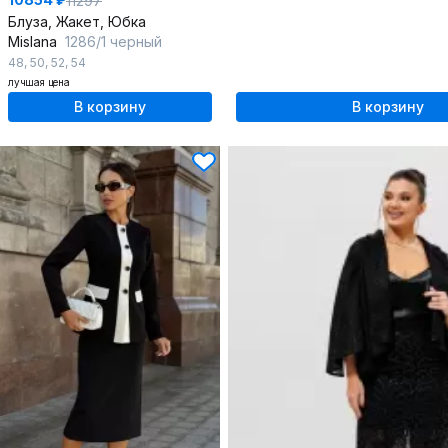
11297
Блуза, Жакет, Юбка
Mislana
1286/1 черный
48
,
50
,
52
,
54
лучшая цена
В корзину
В корзину