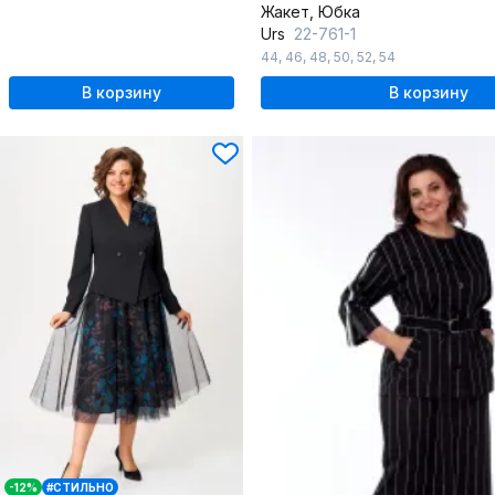
Жакет, Юбка
Urs
22-761-1
44
,
46
,
48
,
50
,
52
,
54
В корзину
В корзину
-12%
#СТИЛЬНО