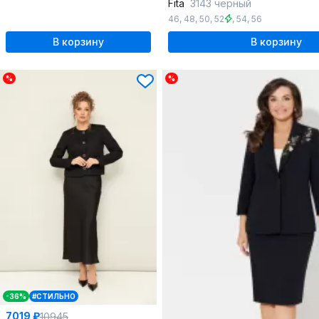
Fita
3143 черный
46
,
48
,
50
,
52
,
54
,
56
В корзину
В корзину
%
%
-36%
#СТИЛЬНО
7019 ₽
10945