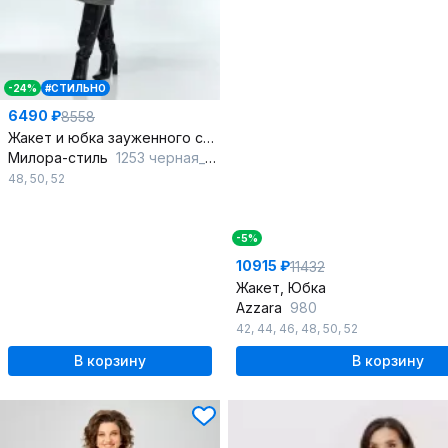
-24%
#СТИЛЬНО
6490 ₽
8558
Жакет и юбка зауженного силуэта с декоративным клапаном
Милора-стиль
1253 черная_гусьлапка
48
,
50
,
52
-5%
10915 ₽
11432
Жакет, Юбка
Azzara
980
42
,
44
,
46
,
48
,
50
,
52
В корзину
В корзину