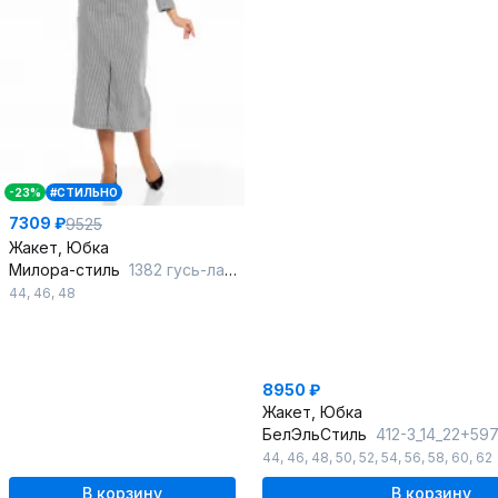
-23%
#СТИЛЬНО
7309 ₽
9525
Жакет, Юбка
Милора-стиль
1382 гусь-лапка
44
,
46
,
48
8950 ₽
Жакет, Юбка
БелЭльСтиль
412-3_14_22+597-2_47
44
,
46
,
48
,
50
,
52
,
54
,
56
,
58
,
60
,
62
В корзину
В корзину