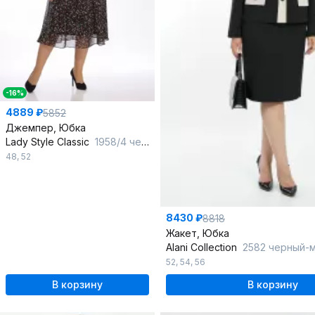
-16%
4889 ₽
5852
Джемпер, Юбка
Lady Style Classic
1958/4 черный_с_молочным
48
,
52
8430 ₽
8818
Жакет, Юбка
Alani Collection
2582 черный-
52
,
54
,
56
В корзину
В корзину