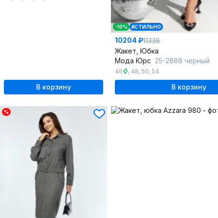
-10%
#СТИЛЬНО
10204 ₽
11338
Жакет, Юбка
Мода Юрс
25-2888 черный
46
,
48
,
50
,
54
В корзину
В корзину
%