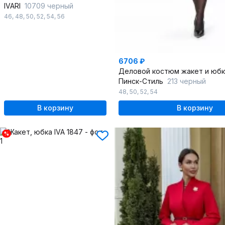
IVARI
10709 черный
46
,
48
,
50
,
52
,
54
,
56
6706 ₽
Пинск-Стиль
213 черный
48
,
50
,
52
,
54
В корзину
В корзину
%