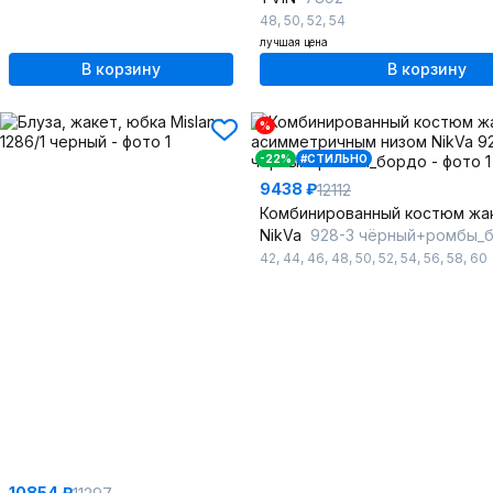
48
,
50
,
52
,
54
лучшая цена
В корзину
В корзину
%
-22%
#СТИЛЬНО
9438 ₽
12112
NikVa
928-3 чёрный+ромбы_
42
,
44
,
46
,
48
,
50
,
52
,
54
,
56
,
58
,
60
10854 ₽