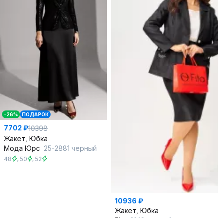
-26%
ПОДАРОК
7702 ₽
10398
Жакет, Юбка
Мода Юрс
25-2881 черный
48
,
50
,
52
10936 ₽
Жакет, Юбка