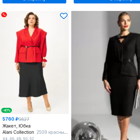
%
-41%
5760 ₽
9827
Жакет, Юбка
Alani Collection
2509 красный-черный
44
,
46
,
48
,
50
,
52