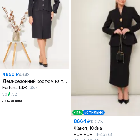
4850 ₽
4943
Демисезонный костюм из текстиля с рельефами и молниями
Fortuna ШЖ
387
50
,
52
лучшая цена
-14%
#СТИЛЬНО
8664 ₽
10078
Жакет, Юбка
PUR PUR
11-452/3