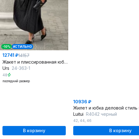
-10%
#СТИЛЬНО
12741 ₽
14157
Жакет и плиссированная юбка элегантный комплект
Urs
24-363-1
48
последний размер
10936 ₽
Жилет и юбка деловой стиль 
Luitui
R4042 черный
42
,
44
,
46
В корзину
В корзину