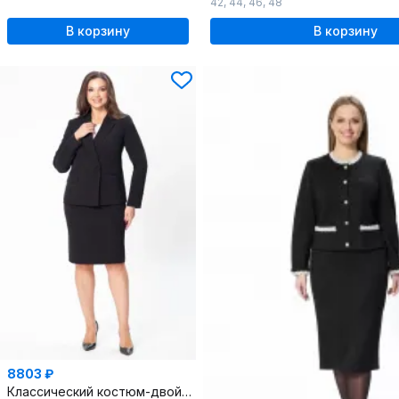
42
,
44
,
46
,
48
В корзину
В корзину
8803 ₽
Классический костюм-двойка жакет и юбка в деловом стиле