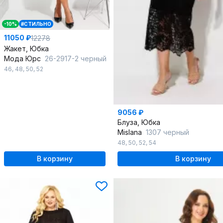
-10%
#СТИЛЬНО
11050 ₽
12278
Жакет, Юбка
Мода Юрс
26-2917-2 черный
46
,
48
,
50
,
52
9056 ₽
Блуза, Юбка
Mislana
1307 черный
48
,
50
,
52
,
54
В корзину
В корзину