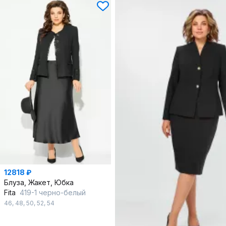
12818 ₽
Блуза, Жакет, Юбка
Fita
419-1 черно-белый
46
,
48
,
50
,
52
,
54