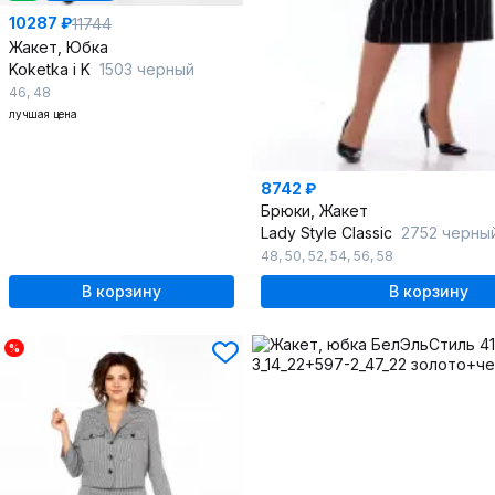
10287 ₽
11744
Жакет, Юбка
Koketka i K
1503 черный
46
,
48
лучшая цена
8742 ₽
Брюки, Жакет
Lady Style Classic
2752 черны
48
,
50
,
52
,
54
,
56
,
58
В корзину
В корзину
%