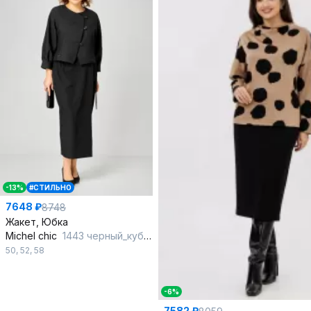
-13%
#СТИЛЬНО
7648 ₽
8748
Жакет, Юбка
Michel chic
1443 черный_кубик
50
,
52
,
58
-6%
7582 ₽