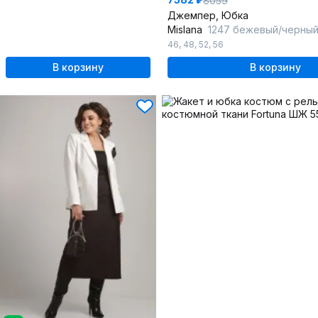
8059
Джемпер, Юбка
Mislana
1247 бежевый/черны
46
,
48
,
52
,
56
В корзину
В корзину