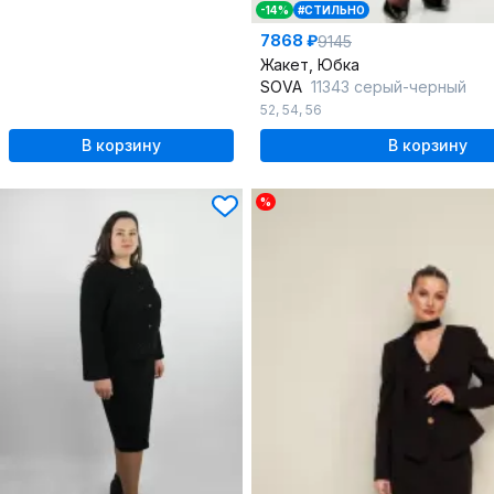
-14%
#СТИЛЬНО
7868 ₽
9145
Жакет, Юбка
SOVA
11343 серый-черный
52
,
54
,
56
В корзину
В корзину
%