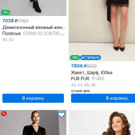
-9%
7038 ₽
7757
Демисезонный вязаный женский комплект жакет и юбка
Полесье
С0184-22 2С8735-Д43 170,176 черный
60
,
62
-18%
#СТИЛЬНО
7806 ₽
9523
Жакет, Шарф, Юбка
PUR PUR
11-462
42
,
44
,
46
,
48
лучшая цена
В корзину
В корзину
%