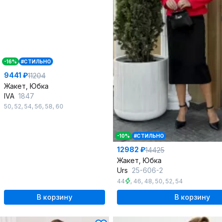
-16%
#СТИЛЬНО
9441 ₽
11204
Жакет, Юбка
IVA
1847
50
,
52
,
54
,
56
,
58
,
60
-10%
#СТИЛЬНО
12982 ₽
14425
Жакет, Юбка
Urs
25-606-2
44
,
46
,
48
,
50
,
52
,
54
В корзину
В корзину