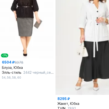
-7%
6504 ₽
6978
Блуза, Юбка
Элль-стиль
2442 черный_серебро
54
,
56
,
58
,
60
8295 ₽
Жакет, Юбка
TVIN
7892