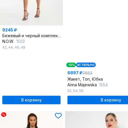
9245 ₽
Бежевый и черный комплект блуза и юбка с пайетками
N.O.W.
1502
42
,
44
,
46
,
48
-10%
#СТИЛЬНО
6897 ₽
7663
Жакет, Топ, Юбка
Anna Majewska
1554
52
,
54
,
56
В корзину
В корзину
%