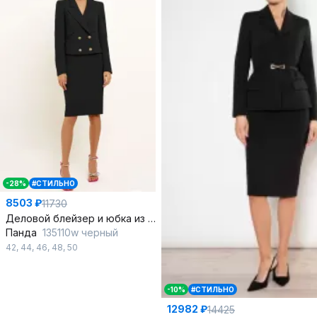
-28%
#СТИЛЬНО
8503 ₽
11730
Деловой блейзер и юбка из текстиля для строгих образов
Панда
135110w черный
42
,
44
,
46
,
48
,
50
-10%
#СТИЛЬНО
12982 ₽
14425