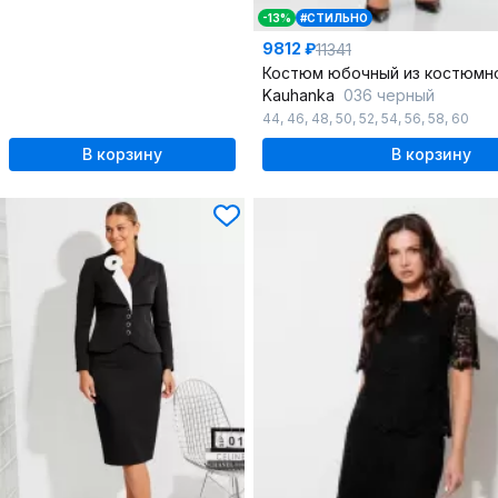
-13%
#СТИЛЬНО
9812 ₽
11341
Kauhanka
036 черный
44
,
46
,
48
,
50
,
52
,
54
,
56
,
58
,
60
В корзину
В корзину