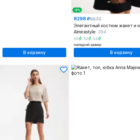
-6%
8298 ₽
8870
Almirastyle
394
50
,
52
,
54
последний размер
В корзину
В корзину