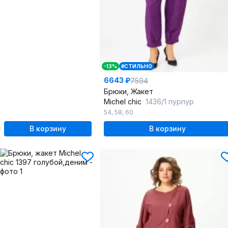
-13%
#СТИЛЬНО
6643 ₽
7594
Брюки, Жакет
Michel chic
1436/1 пурпур
54
,
58
,
60
В корзину
В корзину