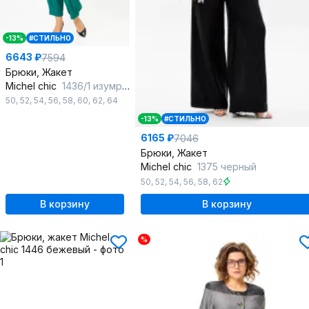
-13%
#СТИЛЬНО
6643 ₽
7594
Брюки, Жакет
Michel chic
1436/1 изумрудный
50
,
52
,
54
,
56
,
58
,
60
,
62
,
64
-13%
#СТИЛЬНО
6165 ₽
7046
Брюки, Жакет
Michel chic
1375 черный
50
,
52
,
54
,
56
,
58
,
62
В корзину
В корзину
%