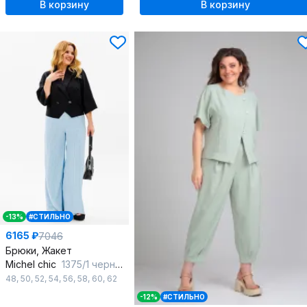
В корзину
В корзину
-13%
#СТИЛЬНО
6165 ₽
7046
Брюки, Жакет
Michel chic
1375/1 черный,голубой
48
,
50
,
52
,
54
,
56
,
58
,
60
,
62
-12%
#СТИЛЬНО