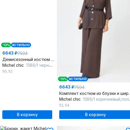
-13%
#СТИЛЬНО
6643 ₽
7594
Демисезонный костюм из текстиля с асимметричным жакетом и брюками
Michel chic
1386/1 черный,полоска
50
,
52
-13%
#СТИЛЬНО
6643 ₽
7594
Комплект костюм из блуз
Michel chic
1386/1 коричневый,полоска
52
,
54
В корзину
В корзину