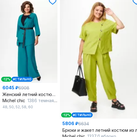
-12%
#СТИЛЬНО
6045 ₽
6908
Женский летний костюм из текстиля с асимметричным жакетом
Michel chic
1386 темная_бирюза
48
,
50
,
52
,
58
,
60
-12%
#СТИЛЬНО
5806 ₽
6634
Michel chic
1337/1 яблоко