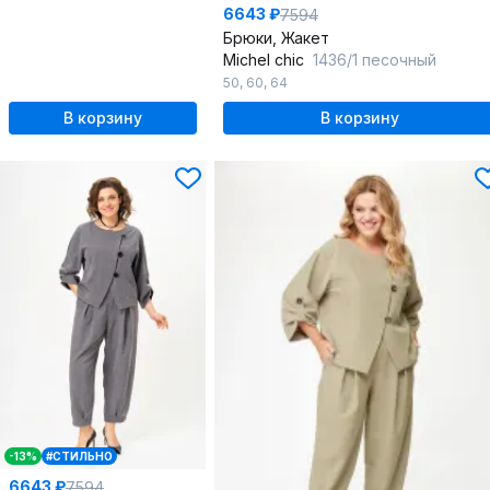
6643 ₽
7594
Брюки, Жакет
Michel chic
1436/1 песочный
50
,
60
,
64
В корзину
В корзину
-13%
#СТИЛЬНО
6643 ₽
7594