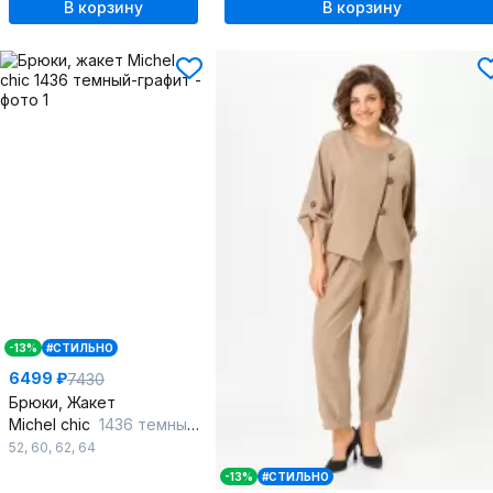
В корзину
В корзину
-13%
#СТИЛЬНО
6499 ₽
7430
Брюки, Жакет
Michel chic
1436 темный-графит
52
,
60
,
62
,
64
-13%
#СТИЛЬНО