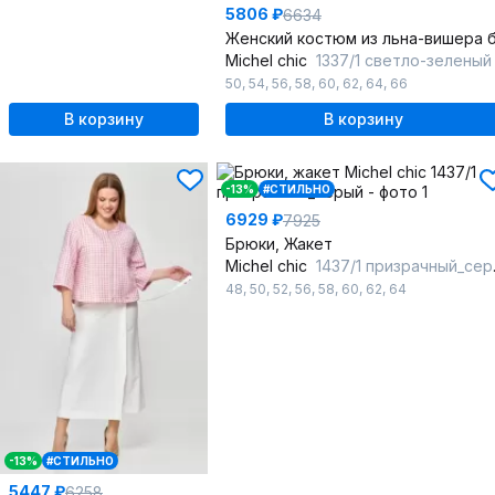
5806 ₽
6634
Michel chic
1337/1 светло-зеленый
50
,
54
,
56
,
58
,
60
,
62
,
64
,
66
В корзину
В корзину
-13%
#СТИЛЬНО
6929 ₽
7925
Брюки, Жакет
Michel chic
1437/1 призрачный_серый
48
,
50
,
52
,
56
,
58
,
60
,
62
,
64
-13%
#СТИЛЬНО
5447 ₽
6258