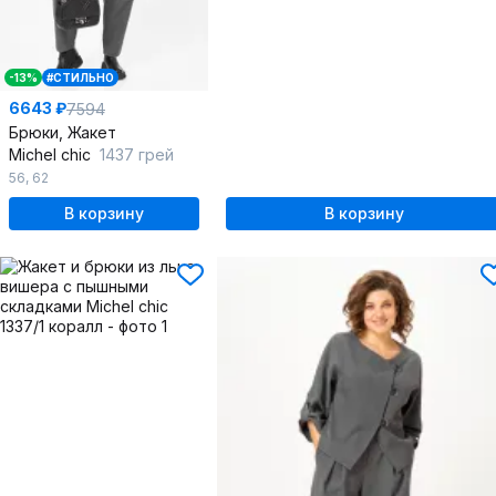
-13%
#СТИЛЬНО
6643 ₽
7594
Брюки, Жакет
Michel chic
1437 грей
56
,
62
В корзину
В корзину