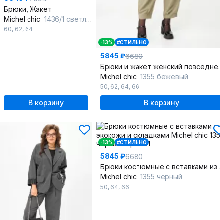
Брюки, Жакет
Michel chic
1436/1 светло-серый
60
,
62
,
64
-13%
#СТИЛЬНО
5845 ₽
6680
Брюки и жакет ж
Michel chic
1355 бежевый
50
,
62
,
64
,
66
В корзину
В корзину
-13%
#СТИЛЬНО
5845 ₽
6680
Брюки кос
Michel chic
1355 черный
50
,
64
,
66