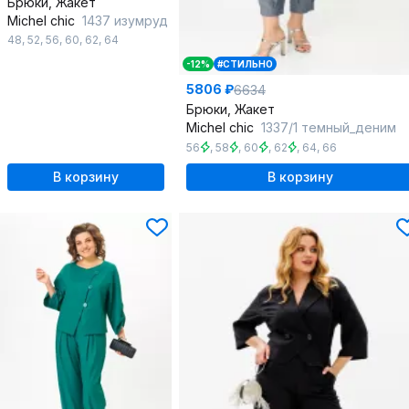
Брюки, Жакет
Michel chic
1437 изумруд
48
,
52
,
56
,
60
,
62
,
64
-12%
#СТИЛЬНО
5806 ₽
6634
Брюки, Жакет
Michel chic
1337/1 темный_деним
56
,
58
,
60
,
62
,
64
,
66
В корзину
В корзину