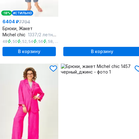
-18%
#СТИЛЬНО
6404 ₽
7794
Брюки, Жакет
Michel chic
1337/2 летнее_небо
48
,
50
,
52
,
54
,
56
,
58
,
60
,
62
,
64
В корзину
В корзину