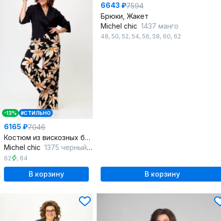
6643 ₽
7594
Брюки, Жакет
Michel chic
1437 манго
48
,
50
,
52
,
54
,
56
,
58
,
60
,
62
-13%
#СТИЛЬНО
6165 ₽
7046
Костюм из вискозных брюк и жакета с лацканами и поясом
Michel chic
1375 черный,ромашка
62
,
64
В корзину
В корзину