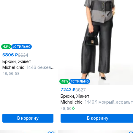
-12%
#СТИЛЬНО
5806 ₽
6634
Брюки, Жакет
Michel chic
1446 бежевый
48
,
56
,
58
-18%
#СТИЛЬНО
7242 ₽
8827
Брюки, Жакет
Michel chic
1449/1 мокрый_асфальт
48
,
50
В корзину
В корзину