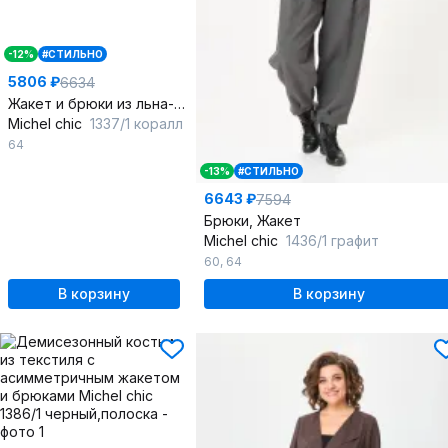
-12%
#СТИЛЬНО
5806 ₽
6634
Жакет и брюки из льна-вишера с пышными складками
Michel chic
1337/1 коралл
64
-13%
#СТИЛЬНО
6643 ₽
7594
Брюки, Жакет
Michel chic
1436/1 графит
60
,
64
В корзину
В корзину