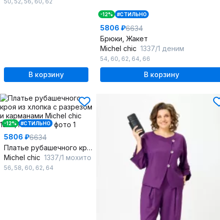
50
,
52
,
56
,
60
,
62
-12%
#СТИЛЬНО
5806 ₽
6634
Брюки, Жакет
Michel chic
1337/1 деним
54
,
60
,
62
,
64
,
66
В корзину
В корзину
-12%
#СТИЛЬНО
5806 ₽
6634
Платье рубашечного кроя из хлопка с разрезом и карманами
Michel chic
1337/1 мохито
56
,
58
,
60
,
62
,
64