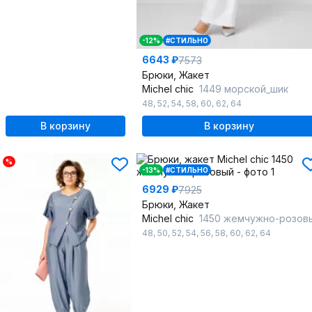
-12%
#СТИЛЬНО
6643 ₽
7573
Брюки, Жакет
Michel chic
1449 морской_шик
48
,
52
,
54
,
58
,
60
,
62
,
64
В корзину
В корзину
%
-13%
#СТИЛЬНО
6929 ₽
7925
Брюки, Жакет
Michel chic
1450 жемчужно-розов
48
,
50
,
52
,
54
,
56
,
58
,
60
,
62
,
64