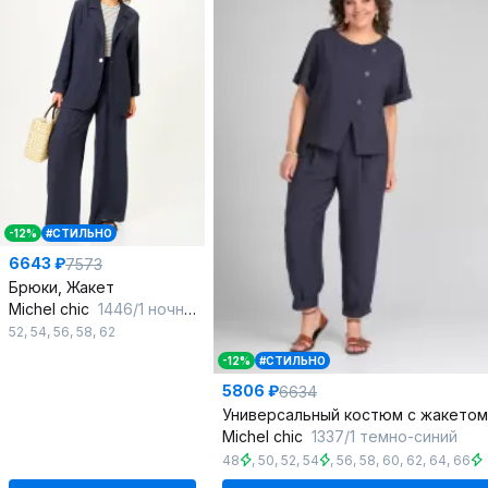
-12%
#СТИЛЬНО
6643 ₽
7573
Брюки, Жакет
Michel chic
1446/1 ночное_небо
52
,
54
,
56
,
58
,
62
-12%
#СТИЛЬНО
5806 ₽
6634
Michel chic
1337/1 темно-синий
48
,
50
,
52
,
54
,
56
,
58
,
60
,
62
,
64
,
66