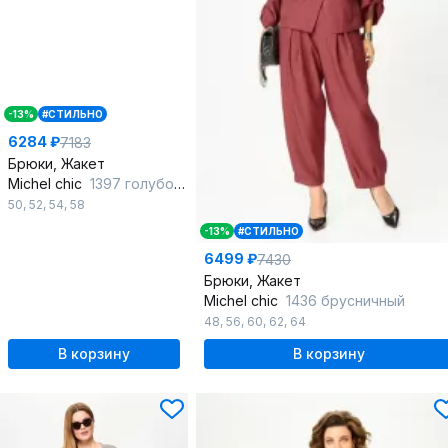
-13%
#СТИЛЬНО
6284 ₽
7183
Брюки, Жакет
Michel chic
1397 голубой,деним
50
,
52
,
54
,
58
-13%
#СТИЛЬНО
6499 ₽
7430
Брюки, Жакет
Michel chic
1436 брусничный
48
,
56
,
60
,
62
,
64
В корзину
В корзину