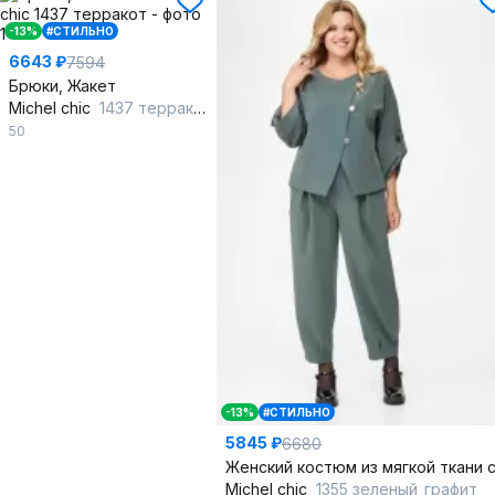
-13%
#СТИЛЬНО
6643 ₽
7594
Брюки, Жакет
Michel chic
1437 терракот
50
-13%
#СТИЛЬНО
5845 ₽
6680
Michel chic
1355 зеленый_графит