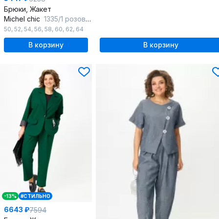
Брюки, Жакет
Michel chic
1335/1 розовый-белый
50
,
52
,
54
,
56
,
58
,
60
,
62
,
64
В корзину
В корзину
-13%
#СТИЛЬНО
6643 ₽
7594