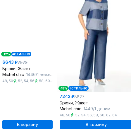
-12%
#СТИЛЬНО
6643 ₽
7573
Брюки, Жакет
Michel chic
1446/1 нежно-голубой
48
,
50
,
52
,
54
,
56
,
58
,
60
,
62
,
64
-18%
#СТИЛЬНО
7242 ₽
8827
Брюки, Жакет
Michel chic
1449/1 деним
48
,
50
,
52
,
54
,
56
,
58
,
60
,
62
,
64
В корзину
В корзину