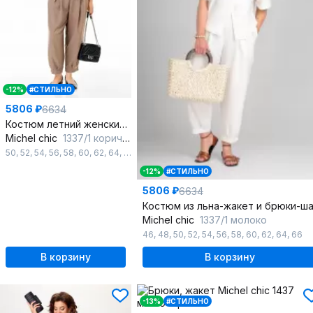
-12%
#СТИЛЬНО
5806 ₽
6634
Костюм летний женский из льна: жакет и брюки
Michel chic
1337/1 коричневый
50
,
52
,
54
,
56
,
58
,
60
,
62
,
64
,
66
-12%
#СТИЛЬНО
5806 ₽
6634
Michel chic
1337/1 молоко
46
,
48
,
50
,
52
,
54
,
56
,
58
,
60
,
62
,
64
,
66
В корзину
В корзину
-13%
#СТИЛЬНО