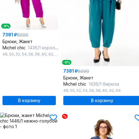
-9%
7381 ₽
8090
Брюки, Жакет
Michel chic
1436/1 королевский_пурпур
48
,
50
,
52
,
54
,
56
,
58
,
60
,
62
,
64
-9%
7381 ₽
8090
Брюки, Жакет
Michel chic
1436/1 бирюза
48
,
50
,
52
,
54
,
56
,
58
,
60
,
62
,
64
В корзину
В корзину
%