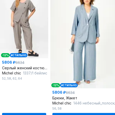
-12%
#СТИЛЬНО
5806 ₽
6634
Серлый женский костюм из льна-вишера с укороченным жакетом
Michel chic
1337/1 бейлис
52
,
58
,
62
,
64
-12%
#СТИЛЬНО
5806 ₽
6634
Брюки, Жакет
Michel chic
1446 небесный_полоска_светлая
56
,
58