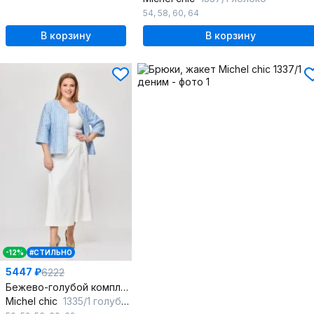
54
,
58
,
60
,
64
В корзину
В корзину
-12%
#СТИЛЬНО
5447 ₽
6222
Бежево-голубой комплект из жакета и брюки-кюлоты
Michel chic
1335/1 голубой,белый