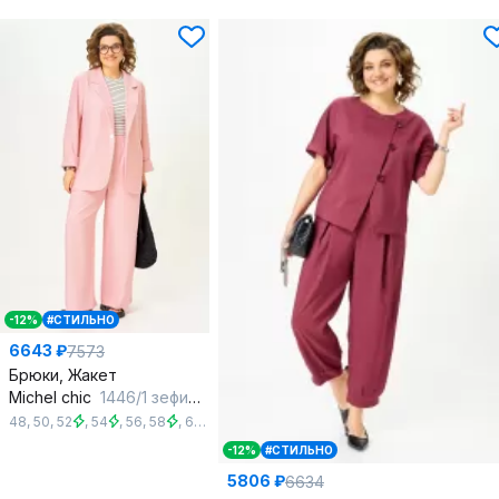
-12%
#СТИЛЬНО
6643 ₽
7573
Брюки, Жакет
Michel chic
1446/1 зефирно-розовый
48
,
50
,
52
,
54
,
56
,
58
,
60
,
62
,
64
-12%
#СТИЛЬНО
5806 ₽
6634