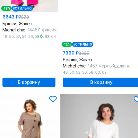
-12%
#СТИЛЬНО
6643 ₽
7573
Брюки, Жакет
Michel chic
1446/1 фуксия
48
,
50
,
52
,
54
,
56
,
58
,
62
,
64
-12%
#СТИЛЬНО
7360 ₽
8395
Брюки, Жакет
Michel chic
1457 черный_джинс
48
,
50
,
52
,
56
,
58
,
60
,
62
В корзину
В корзину