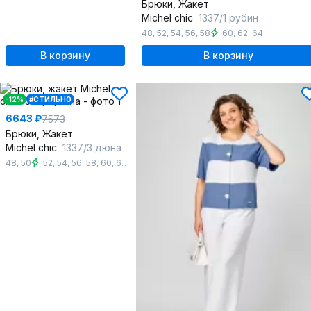
Брюки, Жакет
Michel chic
1337/1 рубин
48
,
52
,
54
,
56
,
58
,
60
,
62
,
64
В корзину
В корзину
-12%
#СТИЛЬНО
6643 ₽
7573
Брюки, Жакет
Michel chic
1337/3 дюна
48
,
50
,
52
,
54
,
56
,
58
,
60
,
62
,
64