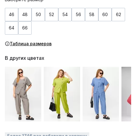
46
48
50
52
54
56
58
60
62
64
66
Таблица размеров
В других цветах
Более 1746 раз добавили в корзину