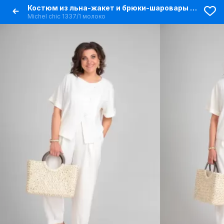
Костюм из льна-жакет и брюки-шаровары на каждый день
Michel chic 1337/1 молоко