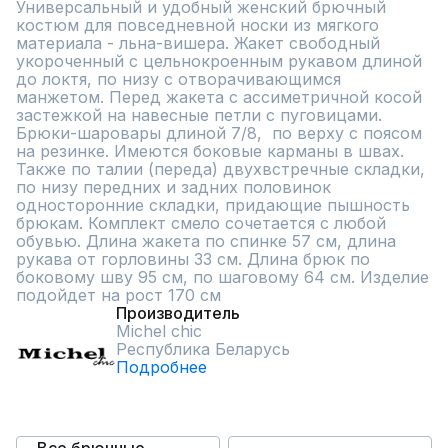
Универсальный и удобный женский брючный 
костюм для повседневной носки из мягкого 
материала - льна-вишера. Жакет свободный 
укороченный с цельнокроенным рукавом длиной 
до локтя, по низу с отворачивающимся 
манжетом. Перед жакета с ассиметричной косой 
застежкой на навесные петли с пуговицами. 
Брюки-шаровары длиной 7/8,  по верху с поясом 
на резинке. Имеются боковые карманы в швах. 
Также по талии (переда) двухвстречные складки, 
по низу передних и задних половинок 
односторонние складки, придающие пышность 
брюкам. Комплект смело сочетается с любой 
обувью. Длина жакета по спинке 57 см, длина 
рукава от горловины 33 см. Длина брюк по 
боковому шву 95 см, по шаговому 64 см. Изделие 
подойдет на рост 170 см
Производитель
Michel chic
Республика Беларусь
Подробнее