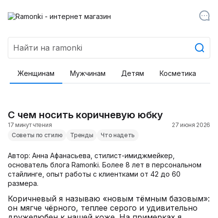
Женщинам
Мужчинам
Детям
Косметика
Т
С чем носить коричневую юбку
17 минут чтения
27 июня 2026
Советы по стилю
Тренды
Что надеть
Автор: Анна Афанасьева, стилист-имиджмейкер,
основатель блога Ramonki. Более 8 лет в персональном
стайлинге, опыт работы с клиентками от 42 до 60
размера.
Коричневый я называю «новым тёмным базовым»:
он мягче чёрного, теплее серого и удивительно
дружелюбен к нашей коже. На примерках я