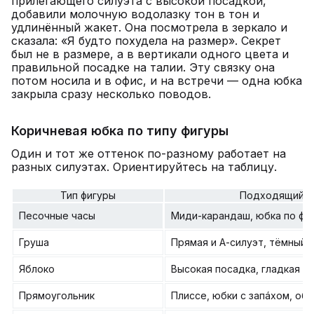
прилегающего силуэта с высокой посадкой,
добавили молочную водолазку тон в тон и
удлинённый жакет. Она посмотрела в зеркало и
сказала: «Я будто похудела на размер». Секрет
был не в размере, а в вертикали одного цвета и
правильной посадке на талии. Эту связку она
потом носила и в офис, и на встречи — одна юбка
закрыла сразу несколько поводов.
Коричневая юбка по типу фигуры
Один и тот же оттенок по-разному работает на
разных силуэтах. Ориентируйтесь на таблицу.
Тип фигуры
Подходящий ф
Песочные часы
Миди-карандаш, юбка по фи
Груша
Прямая и А-силуэт, тёмный 
Яблоко
Высокая посадка, гладкая м
Прямоугольник
Плиссе, юбки с запáхом, об