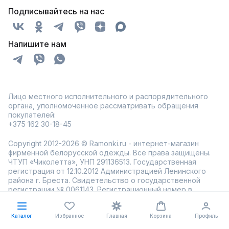
Подписывайтесь на нас
Напишите нам
Лицо местного исполнительного и распорядительного
органа, уполномоченное рассматривать обращения
покупателей:
+375 162 30-18-45
Copyright 2012-2026 © Ramonki.ru - интернет-магазин
фирменной белорусской одежды. Все права защищены.
ЧТУП «Чиколетта», УНП 291136513. Государственная
регистрация от 12.10.2012 Администрацией Ленинского
района г. Бреста. Свидетельство о государственной
регистрации № 0061143. Регистрационный номер в
торговом реестре 564352 от 12.09.2023 Администрацией
Ленинского района г. Бреста. Юр. адрес: Республика
Каталог
Избранное
Главная
Корзина
Профиль
Беларусь, г.Брест, ул. Буденного 17/1.