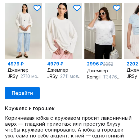
4979 ₽
4979 ₽
2996 ₽
2202
3952
Джемпер
Джемпер
Джем
Джемпер
JRSy
2710 молоко
JRSy
2711 молоко
JRSy
Romgil
ТЗ476-5 белый
Перейти
Кружево и горошек
Коричневая юбка с кружевом просит лаконичный
верх — гладкий трикотаж или простую блузу,
чтобы кружево солировало. А юбка в горошек
уже сама по себе акцент: к ней — однотонный