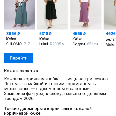
8966 ₽
5316 ₽
4565 ₽
4626
Юбка
Юбка
Юбка
SHLOMO
7-7-1588 морская_волна
Luitui
R2095 черный
Соджи
651 сиреневый
Atele
Перейти
Кожа и экокожа
Кожаная коричневая юбка — вещь на три сезона.
Летом — с майкой и тонким кардиганом, в
межсезонье — с джемпером и сапогами.
Замшевая фактура, к слову, названа отдельным
трендом 2026.
Тонкие джемперы и кардиганы к кожаной
коричневой юбке