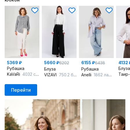
5369 ₽
5660 ₽
6155 ₽
4132 
6202
6438
Рубашка
Блуза
Блуза
Рубашка
KaVaRi
4032 синий-белый
Таир
VIZAVI
750.2 белый
Anelli
1862 лаванда_бант
Перейти