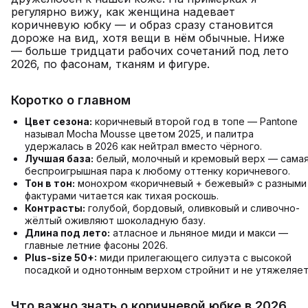
регулярно вижу, как женщина надевает
коричневую юбку — и образ сразу становится
дороже на вид, хотя вещи в нём обычные. Ниже
— больше тридцати рабочих сочетаний под лето
2026, по фасонам, тканям и фигуре.
Коротко о главном
Цвет сезона:
коричневый второй год в топе — Pantone
называл Mocha Mousse цветом 2025, и палитра
удержалась в 2026 как нейтрал вместо чёрного.
Лучшая база:
белый, молочный и кремовый верх — сама
беспроигрышная пара к любому оттенку коричневого.
Тон в тон:
монохром «коричневый + бежевый» с разными
фактурами читается как тихая роскошь.
Контрасты:
голубой, бордовый, оливковый и сливочно-
жёлтый оживляют шоколадную базу.
Длина под лето:
атласное и льняное миди и макси —
главные летние фасоны 2026.
Plus-size 50+:
миди прилегающего силуэта с высокой
посадкой и однотонным верхом стройнит и не утяжеляет
Что важно знать о коричневой юбке в 2026