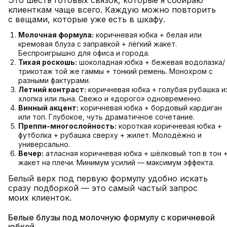
Это шесть готовых связок, которые я собираю
клиенткам чаще всего. Каждую можно повторить
с вещами, которые уже есть в шкафу.
Молочная формула:
коричневая юбка + белая или
кремовая блуза с заправкой + лёгкий жакет.
Беспроигрышно для офиса и города.
Тихая роскошь:
шоколадная юбка + бежевая водолазка/
трикотаж той же гаммы + тонкий ремень. Монохром с
разными фактурами.
Летний контраст:
коричневая юбка + голубая рубашка и
хлопка или льна. Свежо и «дорого» одновременно.
Винный акцент:
коричневая юбка + бордовый кардиган
или топ. Глубокое, чуть драматичное сочетание.
Преппи-многослойность:
короткая коричневая юбка +
футболка + рубашка сверху + жилет. Молодёжно и
универсально.
Вечер:
атласная коричневая юбка + шёлковый топ в тон 
жакет на плечи. Минимум усилий — максимум эффекта.
Белый верх под первую формулу удобно искать
сразу подборкой — это самый частый запрос
моих клиенток.
Белые блузы под молочную формулу с коричневой
юбкой