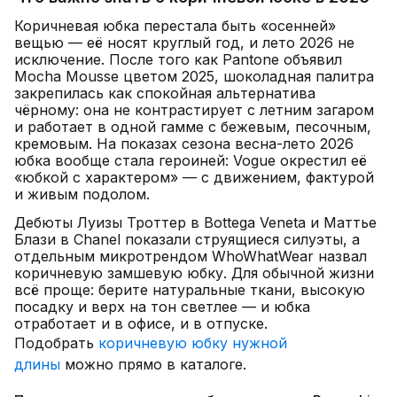
Коричневая юбка перестала быть «осенней»
вещью — её носят круглый год, и лето 2026 не
исключение. После того как Pantone объявил
Mocha Mousse цветом 2025, шоколадная палитра
закрепилась как спокойная альтернатива
чёрному: она не контрастирует с летним загаром
и работает в одной гамме с бежевым, песочным,
кремовым. На показах сезона весна-лето 2026
юбка вообще стала героиней: Vogue окрестил её
«юбкой с характером» — с движением, фактурой
и живым подолом.
Дебюты Луизы Троттер в Bottega Veneta и Маттье
Блази в Chanel показали струящиеся силуэты, а
отдельным микротрендом WhoWhatWear назвал
коричневую замшевую юбку. Для обычной жизни
всё проще: берите натуральные ткани, высокую
посадку и верх на тон светлее — и юбка
отработает и в офисе, и в отпуске.
Подобрать
коричневую юбку нужной
длины
можно прямо в каталоге.