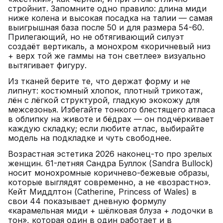
стройнит. Запомните одно правило: длина миди
ниже колена и высокая посадка на талии — самая
выигрышная база после 50 и для размера 54-60.
Прилегающий, но не обтягивающий силуэт
создаёт вертикаль, а монохром «коричневый низ
+ верх той же гаммы на тон светлее» визуально
вытягивает фигуру.
Из тканей берите те, что держат форму и не
липнут: костюмный хлопок, плотный трикотаж,
лён с лёгкой структурой, гладкую экокожу для
межсезонья. Избегайте тонкого блестящего атласа
в облипку на животе и бёдрах — он подчёркивает
каждую складку; если любите атлас, выбирайте
модель на подкладке и чуть свободнее.
Возрастная эстетика 2026 наконец-то про зрелых
женщин. 61-летняя Сандра Буллок (Sandra Bullock)
носит монохромные коричнево-бежевые образы,
которые выглядят современно, а не «возрастно».
Кейт Миддлтон (Catherine, Princess of Wales) в
свои 44 показывает дневную формулу
«карамельная миди + шёлковая блуза + лодочки в
тон», которая один в один работает и в