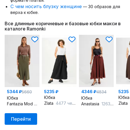
формате платья.
С чем носить блузку женщине
— 30 образов для
верха к юбке.
Все длинные коричневые и базовые юбки макси в
каталоге Ramonki
5344 ₽
5235 ₽
4346 ₽
5235
5660
4834
Юбка
Юбка
Юбка
Юбка
Zlata
4477 черный
Zlata
Fantazia Mod
5523/1
Anastasia
1263.1 терракот_принт
Перейти