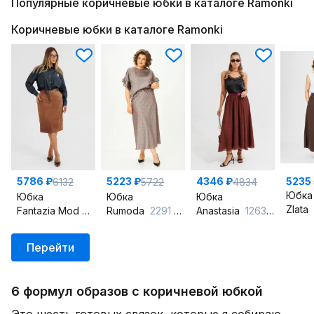
Популярные коричневые юбки в каталоге Ramonki
Коричневые юбки в каталоге Ramonki
5786 ₽
5223 ₽
4346 ₽
5235
6132
5722
4834
Юбка
Юбка
Юбка
Юбка
Zlata
Fantazia Mod
5567
Rumoda
2291 капучино
Anastasia
1263.1 терракот_принт
Перейти
6 формул образов с коричневой юбкой