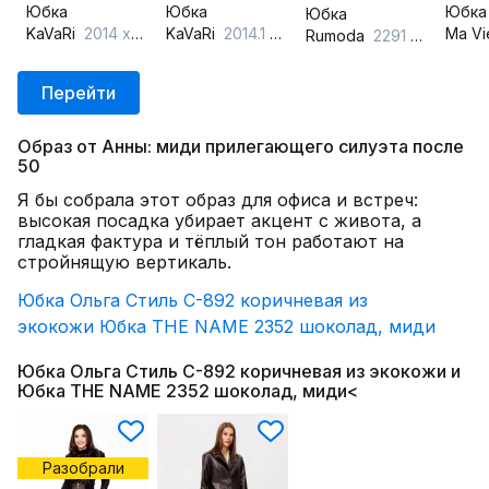
Юбка
Юбка
Юбка
Юбка
KaVaRi
2014 хаки
KaVaRi
2014.1 серо-фиолетовый
Ma V
Rumoda
2291 капучино
Перейти
Образ от Анны: миди прилегающего силуэта после
50
Я бы собрала этот образ для офиса и встреч:
высокая посадка убирает акцент с живота, а
гладкая фактура и тёплый тон работают на
стройнящую вертикаль.
Юбка Ольга Стиль С-892 коричневая из
экокожи
Юбка THE NAME 2352 шоколад, миди
Юбка Ольга Стиль С-892 коричневая из экокожи и
Юбка THE NAME 2352 шоколад, миди<