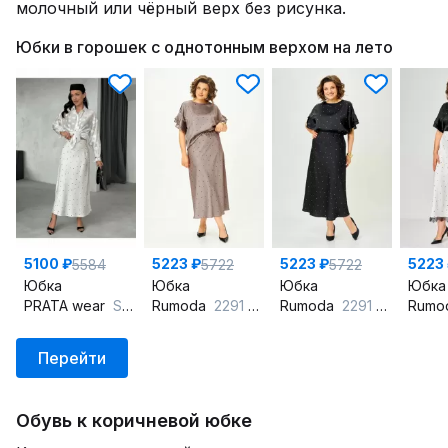
молочный или чёрный верх без рисунка.
Юбки в горошек с однотонным верхом на лето
5100 ₽
5223 ₽
5223 ₽
5223
5584
5722
5722
Юбка
Юбка
Юбка
Юбка
PRATA wear
S040 молочный
Rumoda
2291 капучино
Rumoda
2291 черный
Rumo
Перейти
Обувь к коричневой юбке