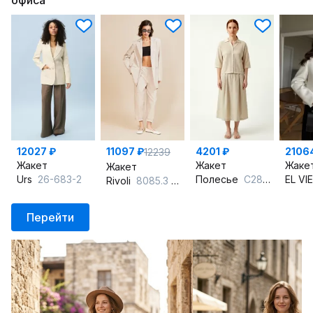
12027 ₽
11097 ₽
4201 ₽
2106
12239
Жакет
Жакет
Жаке
Жакет
Urs
26-683-2
Полесье
С2886-25 5С2273-Д43 суровый
EL V
Rivoli
8085.3 бежевый
Перейти