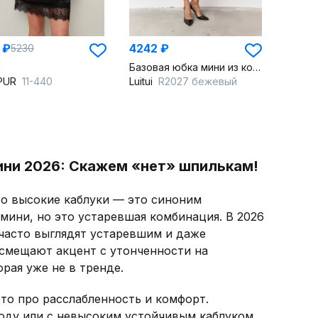
 ₽
4242 ₽
5230
а
Базовая юбка мини из костюмной ткани на подкладке
PUR
11-440
Luitui
R2027 бежевый
ини 2026: Скажем «нет» шпилькам!
то высокие каблуки — это синоним
 мини, но это устаревшая комбинация. В 2026
часто выглядят устаревшим и даже
 смещают акцент с утонченности на
рая уже не в тренде.
то про расслабленность и комфорт.
оду или с невысоким устойчивым каблуком.