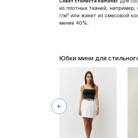
Для соз
Совет стилиста Ramonki:
из плотных тканей, например,
г/м² или жакет из смесовой к
менее 40%.
Юбки мини для стильног