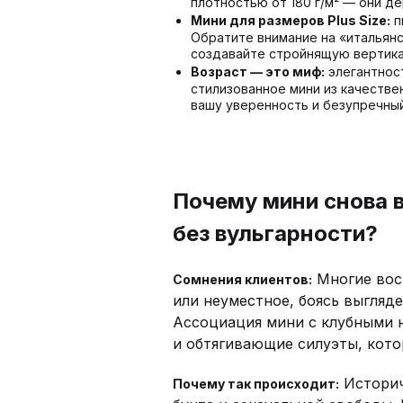
плотностью от 180 г/м² — они д
Мини для размеров Plus Size:
п
Обратите внимание на «итальянс
создавайте стройнящую вертика
Возраст — это миф:
элегантност
стилизованное мини из качестве
вашу уверенность и безупречный
Почему мини снова в
без вульгарности?
Многие вос
Сомнения клиентов:
или неуместное, боясь выгляд
Ассоциация мини с клубными 
и обтягивающие силуэты, кото
Историч
Почему так происходит: