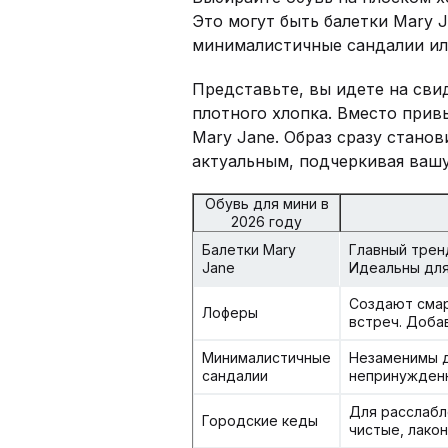
Это могут быть балетки Mary 
минималистичные сандалии ил
Представьте, вы идете на сви
плотного хлопка. Вместо прив
Mary Jane. Образ сразу станов
актуальным, подчеркивая вашу
Обувь для мини в
2026 году
Балетки Mary
Главный трен
Jane
Идеальны для
Создают смар
Лоферы
встреч. Доба
Минималистичные
Незаменимы д
сандалии
непринужденн
Для расслабл
Городские кеды
чистые, лако