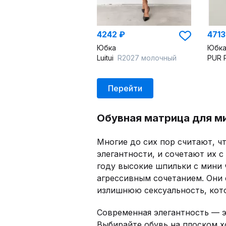
4242 ₽
4713
Юбка
Юбк
Luitui
R2027 молочный
PUR 
Перейти
Обувная матрица для м
Многие до сих пор считают, ч
элегантности, и сочетают их с
году высокие шпильки с мини 
агрессивным сочетанием. Они
излишнюю сексуальность, кото
Современная элегантность — э
Выбирайте обувь на плоском х