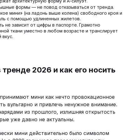
ержат архитектурную форму и А-силуэт.
ышные формы — не повод отказываться от тренда.
кое мини» (на ладонь выше колена) свободного кроя и
ль с помощью удлиненных жилетов.
ь не зависит от цифры в паспорте. Грамотно
нной ткани уместно в любом возрасте и транслирует
 вкус.
 тренде 2026 и как его носить
принимают мини как нечто провокационное
еть вульгарно и привлечь ненужное внимание.
нарядами из прошлого, излишняя открытость
рые уже давно не актуальны.
ески мини действительно было символом