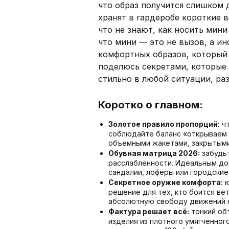
что образ получится слишком 
хранят в гардеробе короткие в
что не знают, как носить мини
что мини — это не вызов, а и
комфортных образов, который
поделюсь секретами, которые 
стильно в любой ситуации, ра
Коротко о главном:
Золотое правило пропорций:
чт
соблюдайте баланс «открываем 
объемными жакетами, закрытыми
Обувная матрица 2026:
забудьт
расслабленности. Идеальным до
сандалии, лоферы или городские
Секретное оружие комфорта:
ю
решение для тех, кто боится ве
абсолютную свободу движений н
Фактура решает всё:
тонкий об
изделия из плотного умягченног