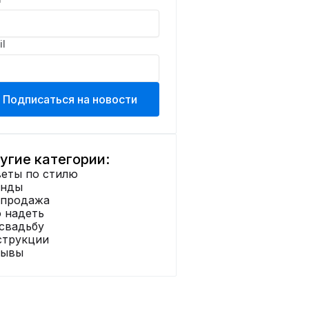
il
Подписаться на новости
угие категории:
еты по стилю
енды
спродажа
 надеть
свадьбу
струкции
зывы