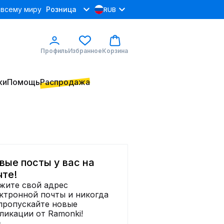
 всему миру
Розница
RUB
Профиль
Избранное
Корзина
ки
Помощь
Распродажа
вые посты у вас на
чте!
жите свой адрес
ктронной почты и никогда
пропускайте новые
ликации от Ramonki!
я