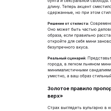
бунта и сексуальной свободы.
длину. Теперь акцент сместилс
сдержанные, но при этом стил
Современн
Решение от стилиста:
Оно может быть частью делово
образа, если правильно расста
откройте для себя мини занов
безупречного вкуса.
Представьте
Реальный сценарий:
города, в легком льняном мин
минималистичными сандалиями
уместно, а ваш образ стильны
Золотое правило пропо
верх»
Страх выглядеть вульгарно в 