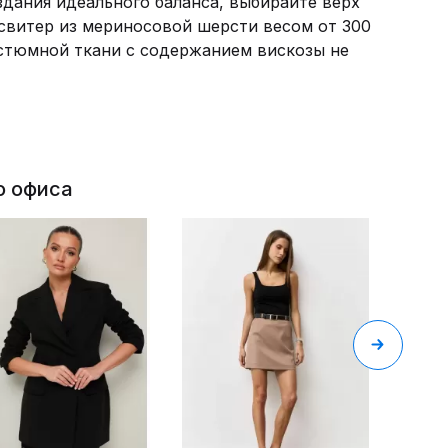
дания идеального баланса, выбирайте верх
 свитер из мериносовой шерсти весом от 300
остюмной ткани с содержанием вискозы не
о офиса
3441 
PUR P