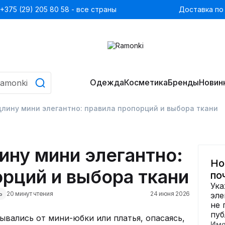
+375 (29) 205 80 58 - все страны
Доставка по
Одежда
Косметика
Бренды
Новин
длину мини элегантно: правила пропорций и выбора ткани
ину мини элегантно:
Но
орций и выбора ткани
по
Ука
ь
20 минут чтения
24 июня 2026
эле
не 
пуб
ывались от мини-юбки или платья, опасаясь,
Им