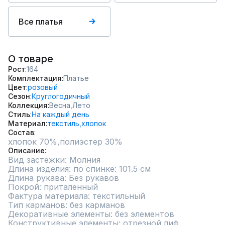
Все платья
О товаре
Рост
164
Комплектация
Платье
Цвет
розовый
Сезон
Круглогодичный
Коллекция
Весна,
Лето
Стиль
На каждый день
Материал
текстиль,
хлопок
Состав
хлопок 70%,полиэстер 30%
Описание
Вид застежки: Молния

Длина изделия: по спинке: 101.5 см

Длина рукава: Без рукавов

Покрой: приталенный

Фактура материала: текстильный

Тип карманов: без карманов

Декоративные элементы: без элементов

Конструктивные элементы: отрезной лиф
