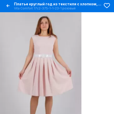
Платье круглый год из текстиля с хлопком, приталенное
Vita Comfort 17с2-375-1-1-23-1 розовый