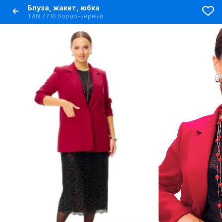
Блуза, жакет, юбка
T&N 7710 бордо-черный