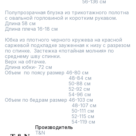
                                                   56-136 см

Полупрозрачная блузка из трикотажного полотна  
с овальной горловиной и коротким рукавом.

Длина 58 см 

Длина плеча 16-18 см

Юбка из плотного черного кружева на красной 
саржевой подкладке зауженная к низу с разрезом 
по спинке.  Застежка «потайная молния» по 
среднему шву спинки.

Верх на обтачке.

Длина юбки- 72 см

Объем  по поясу размер 46-80 см

                                          48-84 см

                                          50-88 см

                                          52-92 см

                                          54-96 см

Объем по бедрам размер 46-103 см

                                            48-107 см

                                            50-111 см

                                            52-115 см

                                            54-119 см
Производитель
T&N