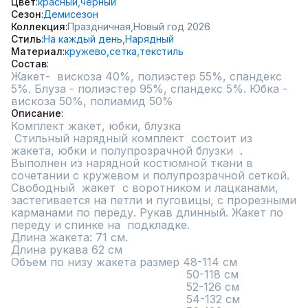
Цвет
красный,
черный
Сезон
Демисезон
Коллекция
Праздничная,
Новый год 2026
Стиль
На каждый день,
Нарядный
Материал
кружево,
сетка,
текстиль
Состав
Жакет-  вискоза 40%, полиэстер 55%, спандекс 
5%. Блуза - полиэстер 95%, спандекс 5%. Юбка - 
вискоза 50%, полиамид 50%
Описание
Комплект жакет, юбки, блузка

 Стильный нарядный комплект  состоит из  
жакета, юбки и полупрозрачной блузки  . 
Выполнен из нарядной костюмной ткани в 
сочетании с кружевом и полупрозрачной сеткой.

Свободный  жакет  с воротником и лацканами, 
застегивается на петли и пуговицы, с прорезными 
карманами по переду. Рукав длинный. Жакет по 
переду и спинке на  подкладке.

Длина жакета: 71 см. 

Длина рукава 62 см

Объем по низу жакета размер 48-114 см

                                                   50-118 см

                                                   52-126 см

                                                   54-132 см
