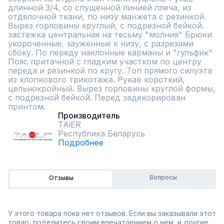
длинной 3/4, со спущенной линией плеча, из 
отделочной ткани, по низу манжета с резинкой. 
Вырез горловины круглый, с подрезной бейкой. 
застежка центральная на тесьму "молния" Брюки 
укороченные, зауженные к низу, с разрезами 
сбоку. По переду наклонные карманы и "гульфик" 
Пояс притачной с гладким участком по центру 
переда и резинкой по кругу. Топ прямого силуэта 
из хлопкового трикотажа. Рукав короткий, 
цельнокройный. Вырез горловины круглой формы, 
с подрезной бейкой. Перед задекорирован 
принтом.
Производитель
TAiER
Республика Беларусь
Подробнее
Вопросы
Отзывы
У этого товара пока нет отзывов. Если вы заказывали этот
товар, поделитесь своим впечатлением о нём, и другие