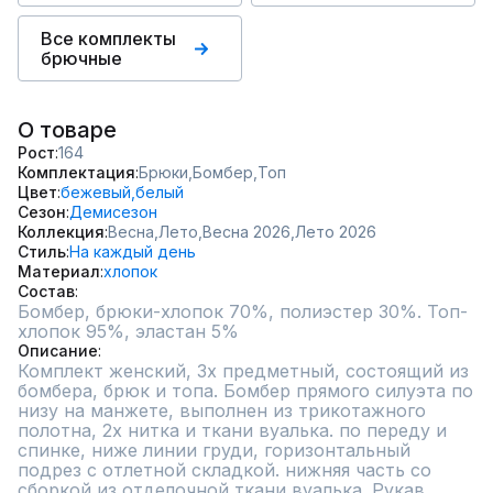
Все комплекты
брючные
О товаре
Рост
164
Комплектация
Брюки,
Бомбер,
Топ
Цвет
бежевый,
белый
Сезон
Демисезон
Коллекция
Весна,
Лето,
Весна 2026,
Лето 2026
Стиль
На каждый день
Материал
хлопок
Состав
Бомбер, брюки-хлопок 70%, полиэстер 30%. Топ-
хлопок 95%, эластан 5%
Описание
Комплект женский, 3х предметный, состоящий из 
бомбера, брюк и топа. Бомбер прямого силуэта по 
низу на манжете, выполнен из трикотажного 
полотна, 2х нитка и ткани вуалька. по переду и 
спинке, ниже линии груди, горизонтальный 
подрез с отлетной складкой. нижняя часть со 
сборкой из отделочной ткани вуалька. Рукав 