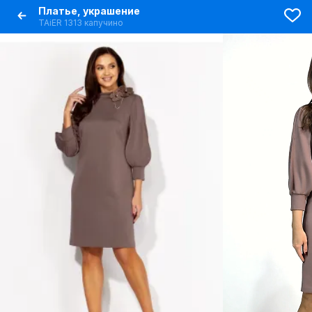
Платье, украшение
TAiER 1313 капучино