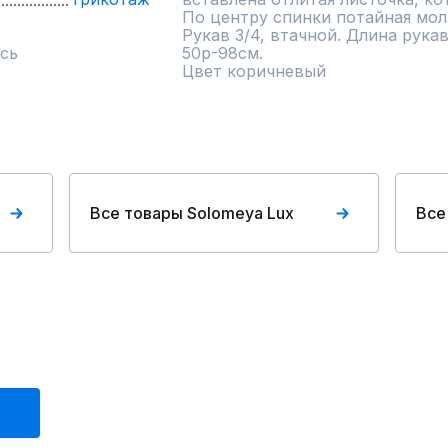
По центру спинки потайная молн
Рукав 3/4, втачной. Длина рукав
сь
50р-98см.

Цвет коричневый
Все товары Solomeya Lux
Все