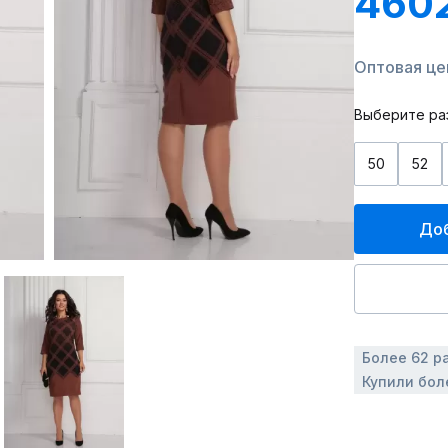
460
Оптовая цен
Выберите ра
50
52
Доб
Более 62 р
Купили бол