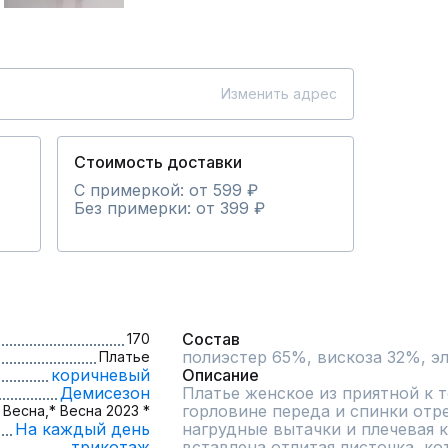
Изменить адрес
Стоимость доставки
С примеркой: от 599 ₽
Без примерки: от 399 ₽
Состав
170
полиэстер 65%, вискоза 32%, э
Платье
коричневый
Описание
Демисезон
Платье женское из приятной к т
горловине переда и спинки отре
Весна,
* Весна 2023 *
На каждый день
нагрудные вытачки и плечевая к
трикотаж
вставлена отлитая листочка, ко