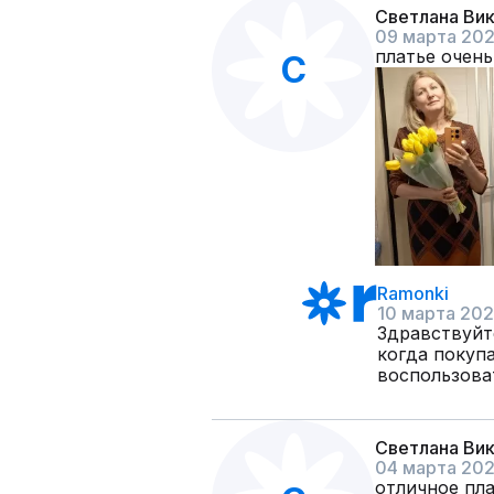
Светлана Ви
09 марта 20
платье очень
С
Ramonki
10 марта 20
Здравствуйте
когда покуп
воспользова
Светлана Ви
04 марта 20
отличное пла