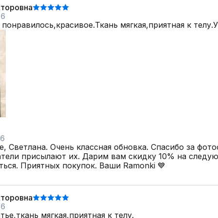
кторовна
26
 понравилось,красивое.Ткань мягкая,приятная к телу.
26
, Светлана. Очень классная обновка. Спасибо за фото
атели присылают их. Дарим вам скидку 10% на следу
ться. Приятных покупок. Ваши Ramonki 💙
кторовна
26
тье,ткань мягкая,приятная к телу.