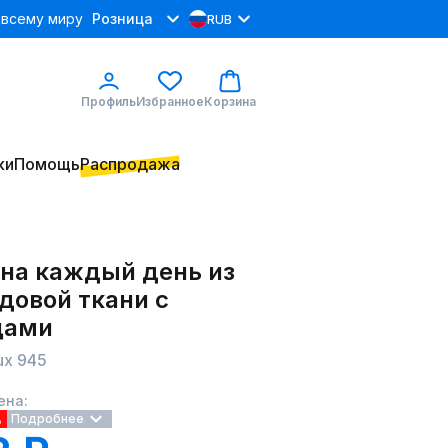
 всему миру
Розница
RUB
Профиль
Избранное
Корзина
ки
Помощь
Распродажа
 на каждый день из
довой ткани с
цами
ux 945
ена:
%
Подробнее