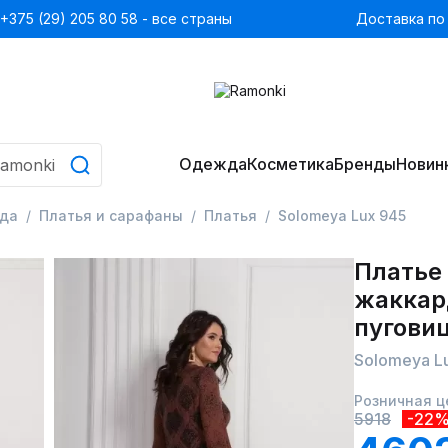
+375 (29) 205 80 58 - все страны
Доставка по
Одежда
Косметика
Бренды
Новин
да
Платья и сарафаны
Платья
Solomeya Lux 945
Платье
жаккар
пугови
Solomeya L
Розничная ц
5918
-22