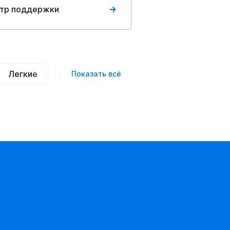
тр поддержки
Легкие
Нарядные
Деловой стиль
Вече
Показать всё