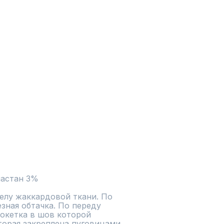
ластан 3%
елу жаккардовой ткани. По 
зная обтачка. По переду 
окетка в шов которой 
торая закреплена пуговицами. 