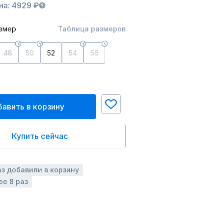
на: 4929 ₽
змер
Таблица размеров
48
50
52
54
56
авить в корзину
Купить сейчас
аз добавили в корзину
ее 8 раз