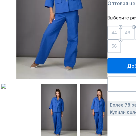
Оптовая це
Выберите ра
44
46
58
Доб
Более 78 р
Купили бол