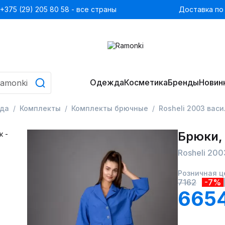
+375 (29) 205 80 58 - все страны
Доставка по
Одежда
Косметика
Бренды
Новин
да
Комплекты
Комплекты брючные
Rosheli 2003 вас
Брюки,
Rosheli 200
Розничная ц
7162
-7%
665