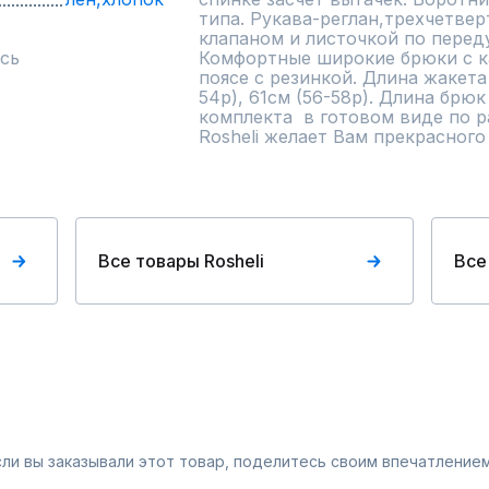
типа. Рукава-реглан,трехчетвер
клапаном и листочкой по переду
сь
Комфортные широкие брюки с ка
поясе с резинкой. Длина жакета 
54р), 61см (56-58р). Длина брюк
комплекта  в готовом виде по р
Rosheli желает Вам прекрасного 
Все товары Rosheli
Все
Если вы заказывали этот товар, поделитесь своим впечатлением