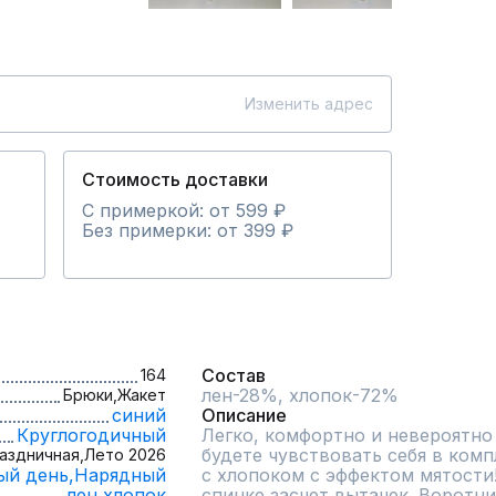
Изменить адрес
Стоимость доставки
С примеркой: от 599 ₽
Без примерки: от 399 ₽
Состав
164
лен-28%, хлопок-72%
Брюки,
Жакет
синий
Описание
Круглогодичный
Легко, комфортно и невероятно 
будете чувствовать себя в компл
аздничная,
Лето 2026
ый день,
Нарядный
с хлопоком с эффектом мятости!
лен,
хлопок
спинке засчет вытачек. Воротни