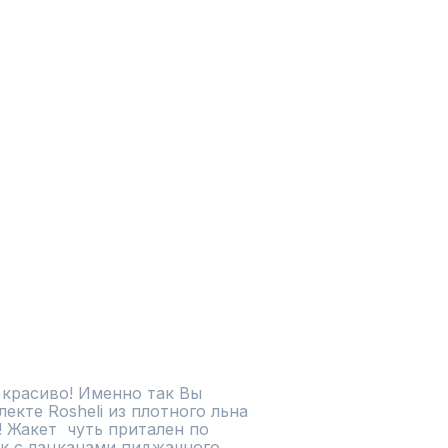
красиво! Именно так Вы 
екте Rosheli из плотного льна 
 Жакет  чуть притален по 
к с лацканами пиджачного 