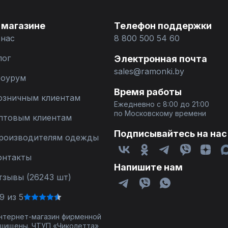
 магазине
Телефон поддержки
 нас
8 800 500 54 60
лог
Электронная почта
sales@ramonki.by
оурум
Время работы
озничным клиентам
Ежедневно с 8:00 до 21:00
по Московскому времени
птовым клиентам
Подписывайтесь на нас
роизводителям одежды
онтакты
Напишите нам
тзывы (26243 шт)
9 из 5
 интернет-магазин фирменной
щищены. ЧТУП «Чиколетта»,