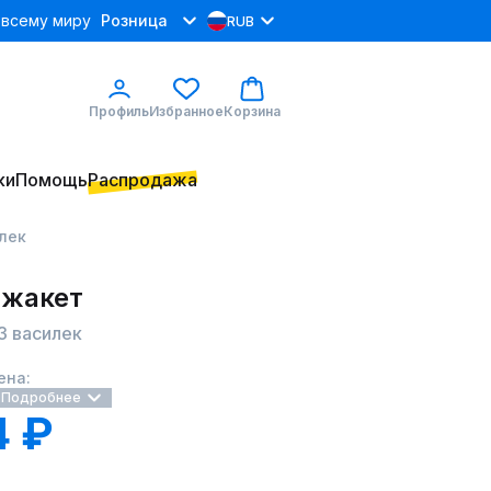
 всему миру
Розница
RUB
Профиль
Избранное
Корзина
ки
Помощь
Распродажа
илек
 жакет
3 василек
ена:
Подробнее
4 ₽