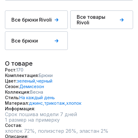
Все товары
Все брюки Rivoli
Rivoli
Все брюки
О товаре
Рост
170
Комплектация
Брюки
Цвет
зеленый,
черный
Сезон
Демисезон
Коллекция
Весна
Стиль
На каждый день
Материал
джинс,
трикотаж,
хлопок
Информация
Срок пошива модели 7 дней
1 размер на примерку
Состав
Описание