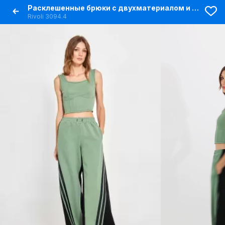
Расклешенные брюки с двухматериалом и декоративным шнурком
Rivoli 3094.4